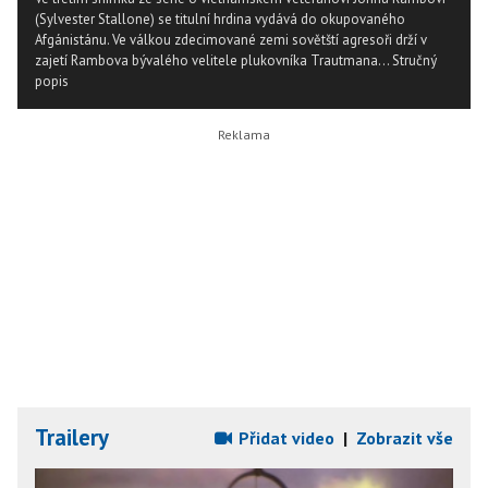
(Sylvester Stallone) se titulní hrdina vydává do okupovaného
Afgánistánu. Ve válkou zdecimované zemi sovětští agresoři drží v
zajetí Rambova bývalého velitele plukovníka Trautmana...
Stručný
popis
Trailery
Přidat video
|
Zobrazit vše