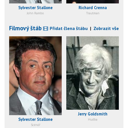
Sylvester Stallone
Richard Crenna
John Rambo
Trautman
Filmový štáb
Přidat člena štábu
|
Zobrazit vše
Jerry Goldsmith
Sylvester Stallone
Hudba
Scénář