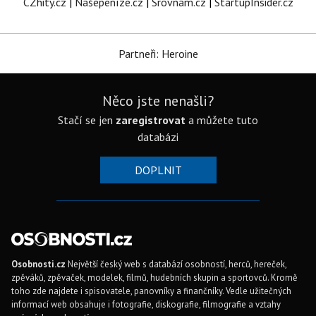
CZhity.cz
|
Našepeníze.cz
|
Srovnám.cz
|
StartupInsider.cz
Partneři: Heroine
Něco jste nenašli?
Stačí se jen
zaregistrovat
a můžete tuto
databázi
DOPLNIT
Osobnosti.cz
Největší český web s databází osobností, herců, hereček,
zpěváků, zpěvaček, modelek, filmů, hudebních skupin a sportovců. Kromě
toho zde najdete i spisovatele, panovníky a finančníky. Vedle užitečných
informací web obsahuje i fotografie, diskografie, filmografie a vztahy