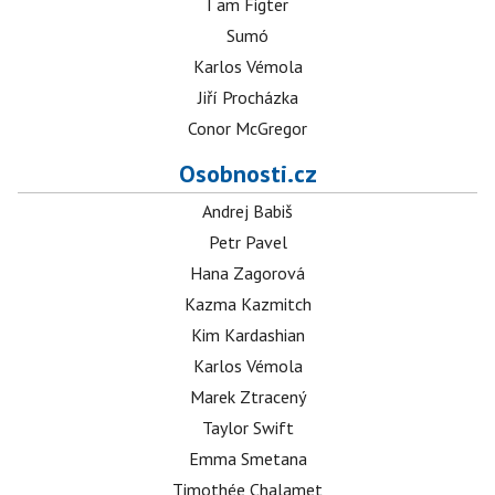
I am Figter
Sumó
Karlos Vémola
Jiří Procházka
Conor McGregor
Osobnosti.cz
Andrej Babiš
Petr Pavel
Hana Zagorová
Kazma Kazmitch
Kim Kardashian
Karlos Vémola
Marek Ztracený
Taylor Swift
Emma Smetana
Timothée Chalamet