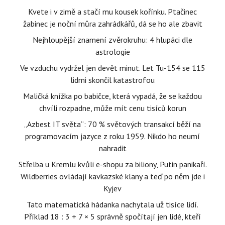
Kvete i v zimě a stačí mu kousek kořínku. Ptačinec
žabinec je noční můra zahrádkářů, dá se ho ale zbavit
Nejhloupější znamení zvěrokruhu: 4 hlupáci dle
astrologie
Ve vzduchu vydržel jen devět minut. Let Tu-154 se 115
lidmi skončil katastrofou
Maličká knížka po babičce, která vypadá, že se každou
chvíli rozpadne, může mít cenu tisíců korun
„Azbest IT světa“: 70 % světových transakcí běží na
programovacím jazyce z roku 1959. Nikdo ho neumí
nahradit
Střelba u Kremlu kvůli e-shopu za biliony, Putin panikaří.
Wildberries ovládají kavkazské klany a teď po něm jde i
Kyjev
Tato matematická hádanka nachytala už tisíce lidí.
Příklad 18 : 3 + 7 × 5 správně spočítají jen lidé, kteří