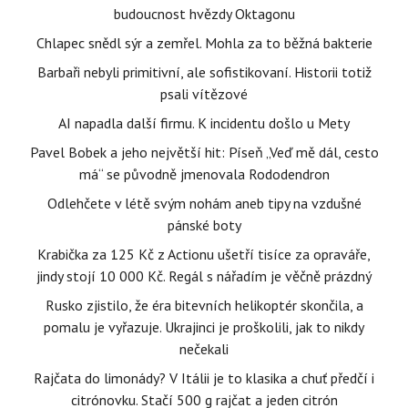
budoucnost hvězdy Oktagonu
Chlapec snědl sýr a zemřel. Mohla za to běžná bakterie
Barbaři nebyli primitivní, ale sofistikovaní. Historii totiž
psali vítězové
AI napadla další firmu. K incidentu došlo u Mety
Pavel Bobek a jeho největší hit: Píseň „Veď mě dál, cesto
má“ se původně jmenovala Rododendron
Odlehčete v létě svým nohám aneb tipy na vzdušné
pánské boty
Krabička za 125 Kč z Actionu ušetří tisíce za opraváře,
jindy stojí 10 000 Kč. Regál s nářadím je věčně prázdný
Rusko zjistilo, že éra bitevních helikoptér skončila, a
pomalu je vyřazuje. Ukrajinci je proškolili, jak to nikdy
nečekali
Rajčata do limonády? V Itálii je to klasika a chuť předčí i
citrónovku. Stačí 500 g rajčat a jeden citrón