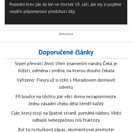
Poslední krev jde do kin ve čtvrtek 19. září, ale my si pojďme
nejdřív připomenout předchozí díly.
Doporučené články
Srpen převrátí život třem znamením naruby. Čeká je
štěstí, odměna i změna, na kterou dlouho čekala
Vyřízeno: Fleury už si stihl s Muradovem domluvit
odvetu
Při bouřce na těchto pár věcí doma nezapomínejte.
Jednu zásadní chybu dělá téměř každý
Cukr, který stojí na špatné straně, pomáhá nádoru. Vědci
odhalili nebezpečnou roli fruktózy
Byl to rozlučkový zápas, okomentoval promotér