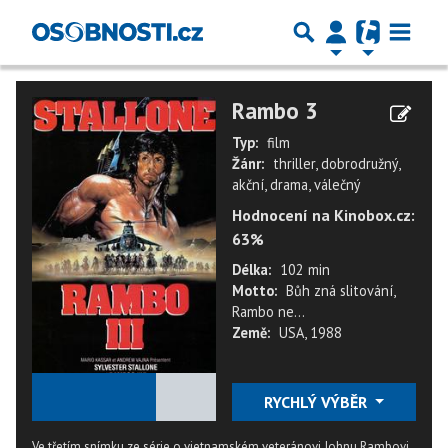
Rambo 3
Typ:
film
Žánr:
thriller, dobrodružný,
akční, drama, válečný
Hodnocení na Kinobox.cz:
63%
Délka:
102 min
Motto:
Bůh zná slitování,
Rambo ne...
Země:
USA, 1988
★
★
★
★
★
RYCHLÝ VÝBĚR
Ve třetím snímku ze série o vietnamském veteránovi Johnu Rambovi