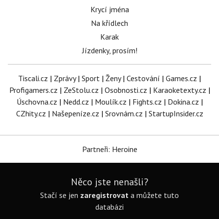
Krycí jména
Na křídlech
Karak
Jízdenky, prosím!
Tiscali.cz
|
Zprávy
|
Sport
|
Ženy
|
Cestování
|
Games.cz
|
Profigamers.cz
|
ZeStolu.cz
|
Osobnosti.cz
|
Karaoketexty.cz
|
Úschovna.cz
|
Nedd.cz
|
Moulík.cz
|
Fights.cz
|
Dokina.cz
|
CZhity.cz
|
Našepeníze.cz
|
Srovnám.cz
|
StartupInsider.cz
Partneři: Heroine
Něco jste nenašli?
Stačí se jen
zaregistrovat
a můžete tuto
databázi