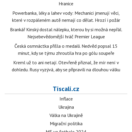
Hranice
Powerbanka, léky a lahev vody: Mechanici jmenují věci,
které v rozpáleném autě nemají co dělat. Hrozí i požár
Brankář Kinský dostal nálepku, kterou by si možná nepřál.
Nejsebevědomější hráč Premier League
Česká osmnáctka přišla o medaili. Nedvěd popsal 15
minut, kdy se týmu zhroutila hra po gólu soupeře
Kreml už to ani netají. Otevřeně přiznal, že mír není v
dohledu. Rusy vyzývá, aby se připravili na dlouhou válku
Tiscali.cz
Inflace
Ukrajina
Válka na Ukrajině
Migrační politika
ME ve fotbale 2024