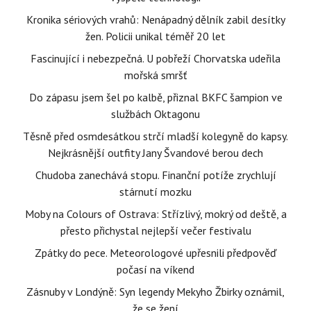
Kronika sériových vrahů: Nenápadný dělník zabil desítky
žen. Policii unikal téměř 20 let
Fascinující i nebezpečná. U pobřeží Chorvatska udeřila
mořská smršť
Do zápasu jsem šel po kalbě, přiznal BKFC šampion ve
službách Oktagonu
Těsně před osmdesátkou strčí mladší kolegyně do kapsy.
Nejkrásnější outfity Jany Švandové berou dech
Chudoba zanechává stopu. Finanční potíže zrychlují
stárnutí mozku
Moby na Colours of Ostrava: Střízlivý, mokrý od deště, a
přesto přichystal nejlepší večer festivalu
Zpátky do pece. Meteorologové upřesnili předpověď
počasí na víkend
Zásnuby v Londýně: Syn legendy Mekyho Žbirky oznámil,
že se žení