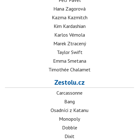
Petr Pavel
Hana Zagorová
Kazma Kazmitch
Kim Kardashian
Karlos Vémola
Marek Ztracený
Taylor Swift
Emma Smetana
Timothée Chalamet
Zestolu.cz
Carcassonne
Bang
Osadníci z Katanu
Monopoly
Dobble
Dixit