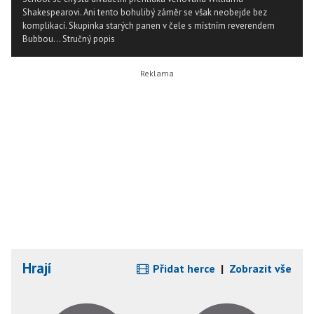
Shakespearovi. Ani tento bohulibý záměr se však neobejde bez
komplikací. Skupinka starých panen v čele s místním reverendem
Bubbou...
Stručný popis
Hrají
Přidat herce
|
Zobrazit vše