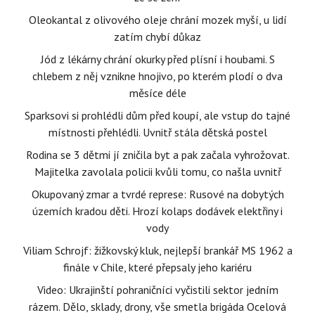
Oleokantal z olivového oleje chrání mozek myší, u lidí
zatím chybí důkaz
Jód z lékárny chrání okurky před plísní i houbami. S
chlebem z něj vznikne hnojivo, po kterém plodí o dva
měsíce déle
Sparksovi si prohlédli dům před koupí, ale vstup do tajné
místnosti přehlédli. Uvnitř stála dětská postel
Rodina se 3 dětmi jí zničila byt a pak začala vyhrožovat.
Majitelka zavolala policii kvůli tomu, co našla uvnitř
Okupovaný zmar a tvrdé represe: Rusové na dobytých
územích kradou děti. Hrozí kolaps dodávek elektřiny i
vody
Viliam Schrojf: žižkovský kluk, nejlepší brankář MS 1962 a
finále v Chile, které přepsaly jeho kariéru
Video: Ukrajinští pohraničníci vyčistili sektor jedním
rázem. Dělo, sklady, drony, vše smetla brigáda Ocelová