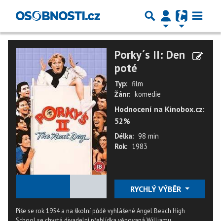
Porky´s II: Den
poté
Typ:
film
Žánr:
komedie
Hodnocení na Kinobox.cz:
52%
Délka:
98 min
Rok:
1983
★
★
★
★
★
RYCHLÝ VÝBĚR
Píše se rok 1954 a na školní půdě vyhlášené Angel Beach High
School se chystá divadelní přehlídka věnovaná Williamu