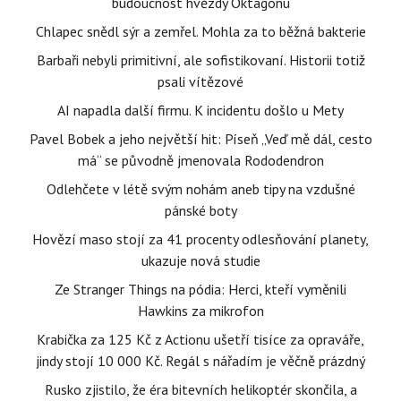
budoucnost hvězdy Oktagonu
Chlapec snědl sýr a zemřel. Mohla za to běžná bakterie
Barbaři nebyli primitivní, ale sofistikovaní. Historii totiž
psali vítězové
AI napadla další firmu. K incidentu došlo u Mety
Pavel Bobek a jeho největší hit: Píseň „Veď mě dál, cesto
má“ se původně jmenovala Rododendron
Odlehčete v létě svým nohám aneb tipy na vzdušné
pánské boty
Hovězí maso stojí za 41 procenty odlesňování planety,
ukazuje nová studie
Ze Stranger Things na pódia: Herci, kteří vyměnili
Hawkins za mikrofon
Krabička za 125 Kč z Actionu ušetří tisíce za opraváře,
jindy stojí 10 000 Kč. Regál s nářadím je věčně prázdný
Rusko zjistilo, že éra bitevních helikoptér skončila, a