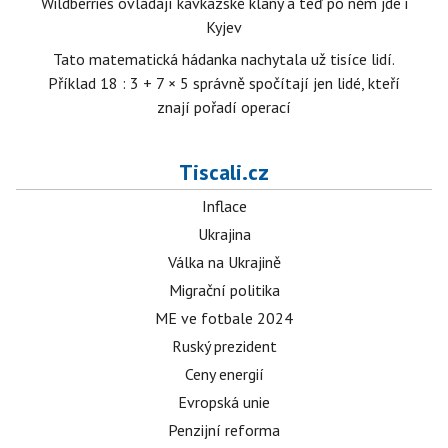
Wildberries ovládají kavkazské klany a teď po něm jde i
Kyjev
Tato matematická hádanka nachytala už tisíce lidí.
Příklad 18 : 3 + 7 × 5 správně spočítají jen lidé, kteří
znají pořadí operací
Tiscali.cz
Inflace
Ukrajina
Válka na Ukrajině
Migrační politika
ME ve fotbale 2024
Ruský prezident
Ceny energií
Evropská unie
Penzijní reforma