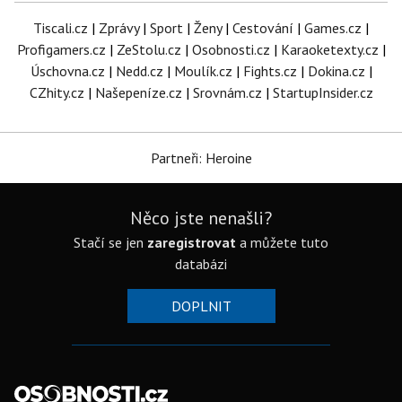
Tiscali.cz
|
Zprávy
|
Sport
|
Ženy
|
Cestování
|
Games.cz
|
Profigamers.cz
|
ZeStolu.cz
|
Osobnosti.cz
|
Karaoketexty.cz
|
Úschovna.cz
|
Nedd.cz
|
Moulík.cz
|
Fights.cz
|
Dokina.cz
|
CZhity.cz
|
Našepeníze.cz
|
Srovnám.cz
|
StartupInsider.cz
Partneři: Heroine
Něco jste nenašli?
Stačí se jen
zaregistrovat
a můžete tuto
databázi
DOPLNIT