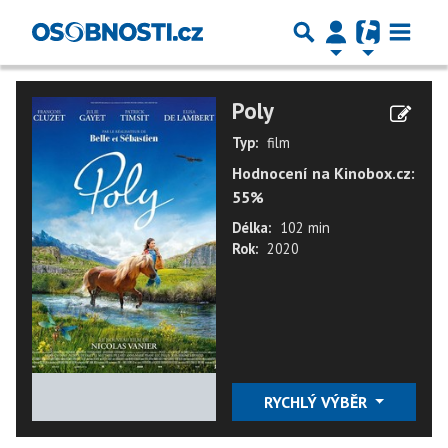
Poly
Typ:
film
Hodnocení na Kinobox.cz:
55%
Délka:
102 min
Rok:
2020
★
★
★
★
★
RYCHLÝ VÝBĚR