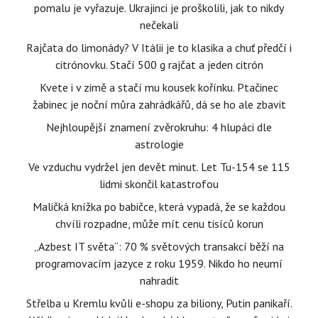
pomalu je vyřazuje. Ukrajinci je proškolili, jak to nikdy
nečekali
Rajčata do limonády? V Itálii je to klasika a chuť předčí i
citrónovku. Stačí 500 g rajčat a jeden citrón
Kvete i v zimě a stačí mu kousek kořínku. Ptačinec
žabinec je noční můra zahrádkářů, dá se ho ale zbavit
Nejhloupější znamení zvěrokruhu: 4 hlupáci dle
astrologie
Ve vzduchu vydržel jen devět minut. Let Tu-154 se 115
lidmi skončil katastrofou
Maličká knížka po babičce, která vypadá, že se každou
chvíli rozpadne, může mít cenu tisíců korun
„Azbest IT světa“: 70 % světových transakcí běží na
programovacím jazyce z roku 1959. Nikdo ho neumí
nahradit
Střelba u Kremlu kvůli e-shopu za biliony, Putin panikaří.