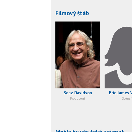
Filmový štáb
Boaz Davidson
Eric James 
Producent
Scénář
Mohly by vás také zajímat