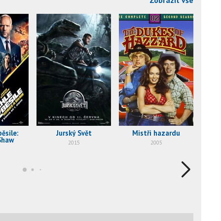
Zobrazit vše
ěsile:
Jurský Svět
Mistři hazardu
Shaw
2015
2005