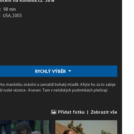
ocení na Kinobox.cz: 58%
:
98 min
:
USA, 2003
RYCHLÝ VÝBĚR
o manželku znásilní a zavraždí bohatý mladík. A Kyle ho za to zabije.
ší ruské věznice - Kravavi. Tam v nelidských podmínkách přežívají
Přidat fotku
|
Zobrazit vše