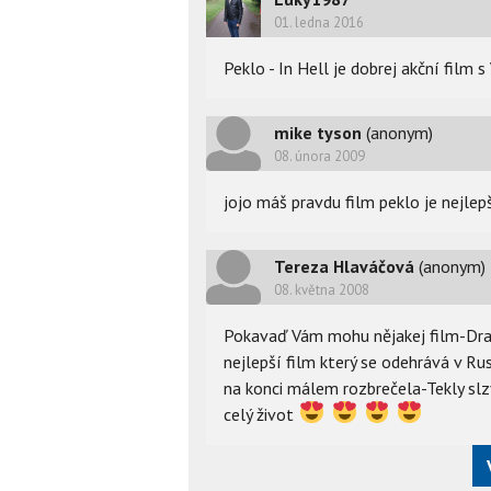
01. ledna 2016
Peklo - In Hell je dobrej akční fil
mike tyson
(anonym)
08. února 2009
jojo máš pravdu film peklo je nejlepší
Tereza Hlaváčová
(anonym)
08. května 2008
Pokavaď Vám mohu nějakej film-Drama
nejlepší film který se odehrává v Ru
na konci málem rozbrečela-Tekly sl
celý život