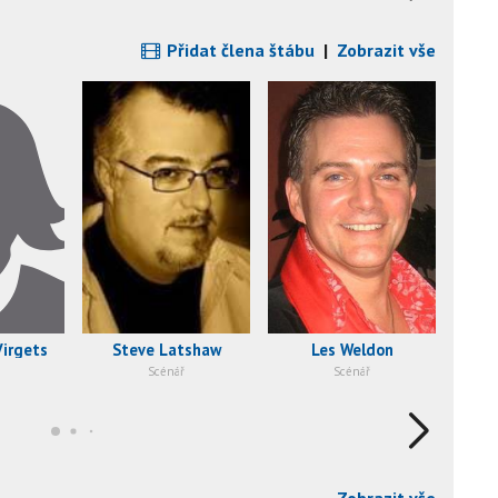
Přidat člena štábu
|
Zobrazit vše
Virgets
Steve Latshaw
Les Weldon
Scénář
Scénář