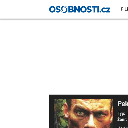
FIL
Pek
Typ:
Žánr: