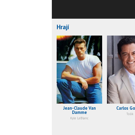
Hrají
Jean-Claude Van
Carlos G
Damme
Tolik
Kyle LeBlanc