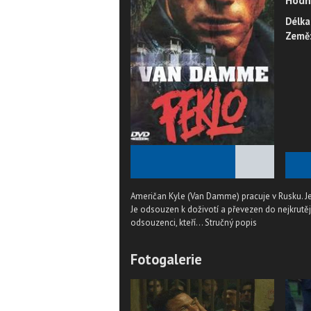
Hodn
Délka
Země
★
★
★
★
★
Američan Kyle (Van Damme) pracuje v Rusku. Jeh
Je odsouzen k doživotí a převezen do nejkrutěj
odsouzenci, kteří...
Stručný popis
Fotogalerie