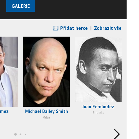
GALERIE
Přidat herce
|
Zobrazit vše
Juan Fernández
omez
Michael Bailey Smith
La
Shubka
Valya