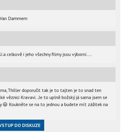
m s Van Dammem
.a celkově i jeho všechny filmy jsou výborní.....
,Thiller doporučit tak je to tajten je to snad ten
ské věznici Kravavi...Je to uplně božský já sama jsem se
zy
😃
Koukněte se na to jednou a budete mít zážitek na
VSTUP DO DISKUZE