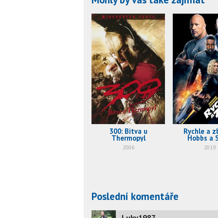
300: Bitva u
Rychle a zb
Thermopyl
Hobbs a 
2006
2019
Poslední komentáře
Luky1987