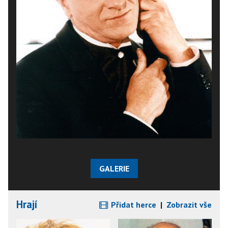
GALERIE
Hrají
Přidat herce
|
Zobrazit vše