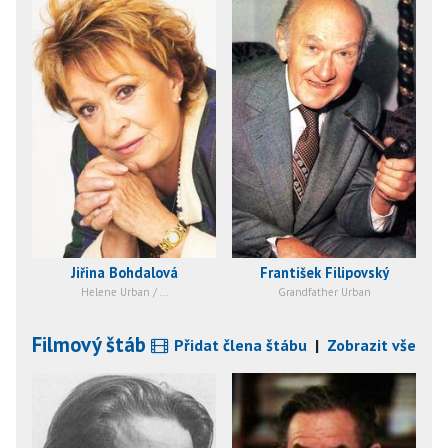
Jiřina Bohdalová
František Filipovský
Helene Urban / ...
Grandfather Urban
Filmový štáb
Přidat člena štábu
|
Zobrazit vše