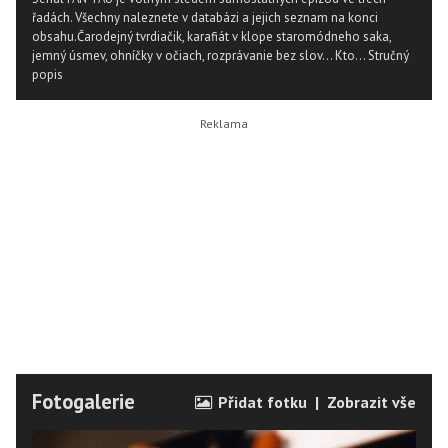
řadách. Všechny naleznete v databázi a jejich seznam na konci
obsahu.Čarodejný tvrdiačik, karafiát v klope staromódneho saka,
jemný úsmev, ohníčky v očiach, rozprávanie bez slov... Kto...
Stručný
popis
Fotogalerie
Přidat fotku
|
Zobrazit vše