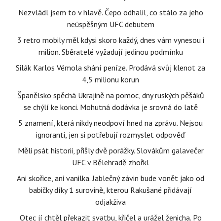
Nezvládl jsem to v hlavě. Čepo odhalil, co stálo za jeho
neúspěšným UFC debutem
3 retro mobily měl kdysi skoro každý, dnes vám vynesou i
milion. Sběratelé vyžadují jedinou podmínku
Silák Karlos Vémola shání peníze. Prodává svůj klenot za
4,5 milionu korun
Španělsko spěchá Ukrajině na pomoc, dny ruských pěšáků
se chýlí ke konci. Mohutná dodávka je srovná do latě
5 znamení, která nikdy neodpoví hned na zprávu. Nejsou
ignoranti, jen si potřebují rozmyslet odpověď
Měli psát historii, přišly dvě porážky. Slovákům galavečer
UFC v Bělehradě zhořkl
Ani skořice, ani vanilka. Jablečný závin bude vonět jako od
babičky díky 1 surovině, kterou Rakušané přidávají
odjakživa
Otec jí chtěl překazit svatbu, křičel a urážel ženicha. Po