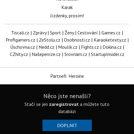
Karak
Jízdenky, prosím!
Tiscali.cz
|
Zprávy
|
Sport
|
Ženy
|
Cestování
|
Games.cz
|
Profigamers.cz
|
ZeStolu.cz
|
Osobnosti.cz
|
Karaoketexty.cz
|
Úschovna.cz
|
Nedd.cz
|
Moulík.cz
|
Fights.cz
|
Dokina.cz
|
CZhity.cz
|
Našepeníze.cz
|
Srovnám.cz
|
StartupInsider.cz
Partneři: Heroine
Něco jste nenašli?
Stačí se jen
zaregistrovat
a můžete tuto
databázi
DOPLNIT