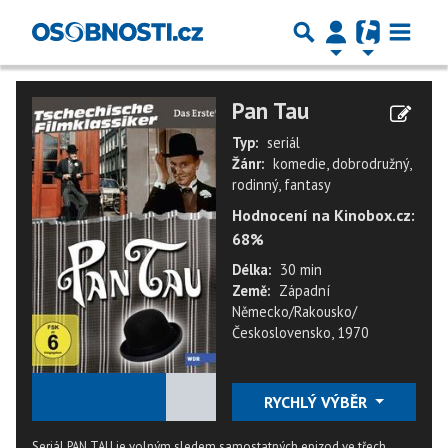
Pan Tau
Typ:
seriál
Žánr:
komedie, dobrodružný,
rodinný, fantasy
Hodnocení na Kinobox.cz:
68%
Délka:
30 min
Země:
Západní
Německo/Rakousko/
Československo, 1970
★
★
★
★
★
RYCHLÝ VÝBĚR
Seriál PAN TAU je volným sledem samostatných epizod ve třech