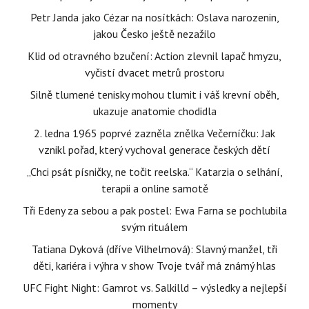
Petr Janda jako Cézar na nosítkách: Oslava narozenin,
jakou Česko ještě nezažilo
Klid od otravného bzučení: Action zlevnil lapač hmyzu,
vyčistí dvacet metrů prostoru
Silně tlumené tenisky mohou tlumit i váš krevní oběh,
ukazuje anatomie chodidla
2. ledna 1965 poprvé zazněla znělka Večerníčku: Jak
vznikl pořad, který vychoval generace českých dětí
„Chci psát písničky, ne točit reelska.“ Katarzia o selhání,
terapii a online samotě
Tři Edeny za sebou a pak postel: Ewa Farna se pochlubila
svým rituálem
Tatiana Dyková (dříve Vilhelmová): Slavný manžel, tři
děti, kariéra i výhra v show Tvoje tvář má známý hlas
UFC Fight Night: Gamrot vs. Salkilld – výsledky a nejlepší
momenty