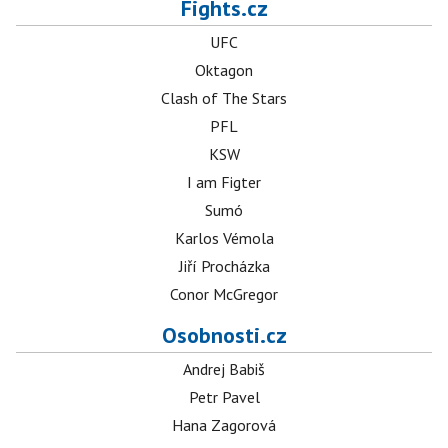
Fights.cz
UFC
Oktagon
Clash of The Stars
PFL
KSW
I am Figter
Sumó
Karlos Vémola
Jiří Procházka
Conor McGregor
Osobnosti.cz
Andrej Babiš
Petr Pavel
Hana Zagorová