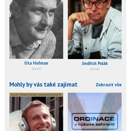
Ota Hofman
Jindřich Polák
Scénář
Scénář
Mohly by vás také zajímat
Zobrazit vše