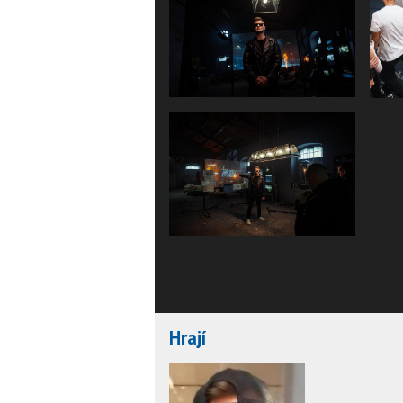
Hrají