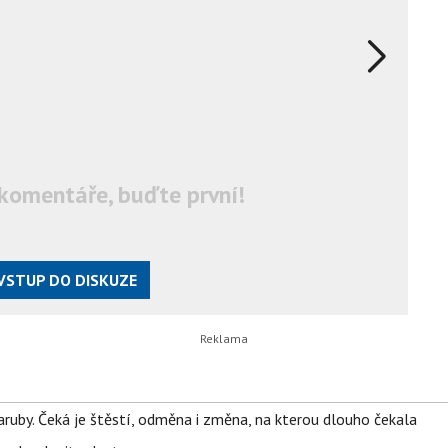
komentáře, buďte první!
VSTUP DO DISKUZE
ruby. Čeká je štěstí, odměna i změna, na kterou dlouho čekala