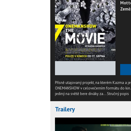
Mott
Země
★
★
★
★
★
Přísně utajovaný projekt, na kterém Kazma a je
ONEMANSHOW v celovečerním formátu do kin. U
jediný na světě bere diváky za...
Stručný popis
Trailery