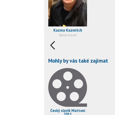
Kazma Kazmitch
RežisérScénář
Mohly by vás také zajímat
Český slavík Mattoni
2011