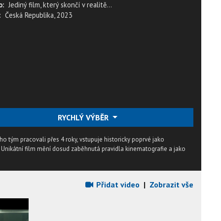
o:
Jediný film, který skončí v realitě…
:
Česká Republika, 2023
RYCHLÝ VÝBĚR
ho tým pracovali přes 4 roky, vstupuje historicky poprvé jako
nikátní film mění dosud zaběhnutá pravidla kinematografie a jako
Přidat video
|
Zobrazit vše