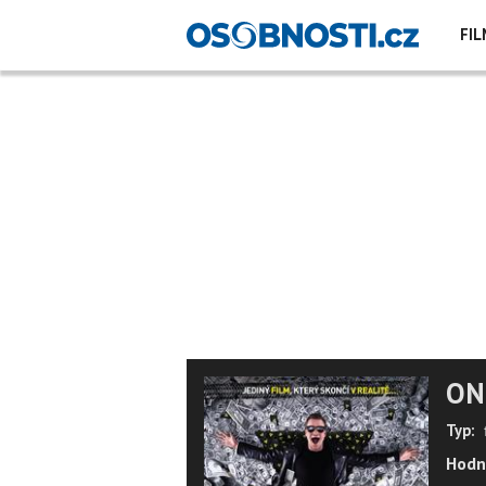
FIL
ON
Typ:
Hodn