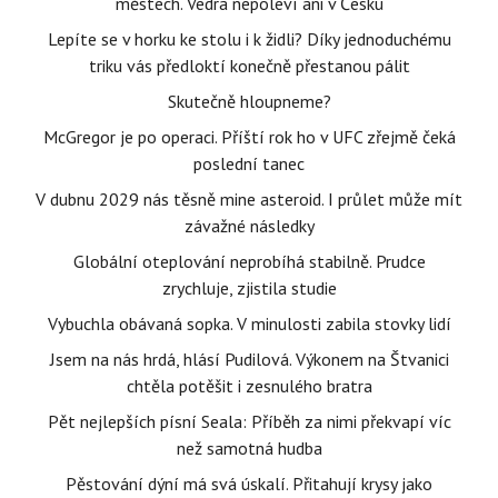
městech. Vedra nepoleví ani v Česku
Lepíte se v horku ke stolu i k židli? Díky jednoduchému
triku vás předloktí konečně přestanou pálit
Skutečně hloupneme?
McGregor je po operaci. Příští rok ho v UFC zřejmě čeká
poslední tanec
V dubnu 2029 nás těsně mine asteroid. I průlet může mít
závažné následky
Globální oteplování neprobíhá stabilně. Prudce
zrychluje, zjistila studie
Vybuchla obávaná sopka. V minulosti zabila stovky lidí
Jsem na nás hrdá, hlásí Pudilová. Výkonem na Štvanici
chtěla potěšit i zesnulého bratra
Pět nejlepších písní Seala: Příběh za nimi překvapí víc
než samotná hudba
Pěstování dýní má svá úskalí. Přitahují krysy jako