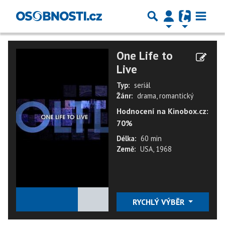
One Life to
Live
Typ:
seriál
Žánr:
drama, romantický
Hodnocení na Kinobox.cz:
70%
Délka:
60 min
Země:
USA, 1968
★
★
★
★
★
RYCHLÝ VÝBĚR