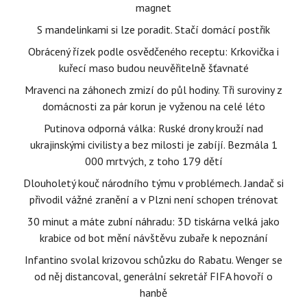
magnet
S mandelinkami si lze poradit. Stačí domácí postřik
Obrácený řízek podle osvědčeného receptu: Krkovička i
kuřecí maso budou neuvěřitelně šťavnaté
Mravenci na záhonech zmizí do půl hodiny. Tři suroviny z
domácnosti za pár korun je vyženou na celé léto
Putinova odporná válka: Ruské drony krouží nad
ukrajinskými civilisty a bez milosti je zabíjí. Bezmála 1
000 mrtvých, z toho 179 dětí
Dlouholetý kouč národního týmu v problémech. Jandač si
přivodil vážné zranění a v Plzni není schopen trénovat
30 minut a máte zubní náhradu: 3D tiskárna velká jako
krabice od bot mění návštěvu zubaře k nepoznání
Infantino svolal krizovou schůzku do Rabatu. Wenger se
od něj distancoval, generální sekretář FIFA hovoří o
hanbě