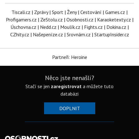
Tiscali.cz
|
Zprávy
|
Sport
|
Ženy
|
Cestování
|
Games.cz
|
Profigamers.cz
|
ZeStolu.cz
|
Osobnosti.cz
|
Karaoketexty.cz
|
Úschovna.cz
|
Nedd.cz
|
Moulík.cz
|
Fights.cz
|
Dokina.cz
|
CZhity.cz
|
Našepeníze.cz
|
Srovnám.cz
|
StartupInsider.cz
Partneři: Heroine
Něco jste nenašli?
Stačí se jen
zaregistrovat
a můžete tuto
databázi
DOPLNIT