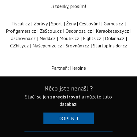
Jízdenky, prosím!
Tiscali.cz
|
Zprávy
|
Sport
|
Ženy
|
Cestování
|
Games.cz
|
Profigamers.cz
|
ZeStolu.cz
|
Osobnosti.cz
|
Karaoketexty.cz
|
Úschovna.cz
|
Nedd.cz
|
Moulík.cz
|
Fights.cz
|
Dokina.cz
|
CZhity.cz
|
Našepeníze.cz
|
Srovnám.cz
|
StartupInsider.cz
Partneři: Heroine
Něco jste nenašli?
Stačí se jen
zaregistrovat
a můžete tuto
databázi
DOPLNIT