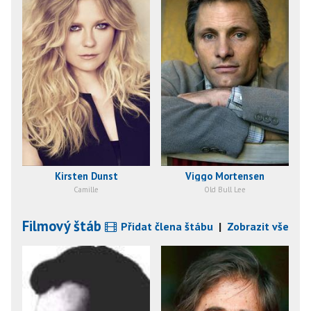
Kirsten Dunst
Viggo Mortensen
Camille
Old Bull Lee
Filmový štáb
Přidat člena štábu
|
Zobrazit vše