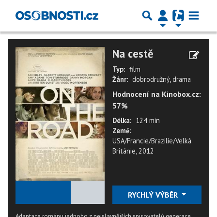
Na cestě
Typ:
film
Žánr:
dobrodružný, drama
Hodnocení na Kinobox.cz:
57%
Délka:
124 min
Země:
USA/Francie/Brazilie/Velká
Británie, 2012
★
★
★
★
★
RYCHLÝ VÝBĚR
Adaptace románu jednoho z nejslavnějších spisovatelů generace