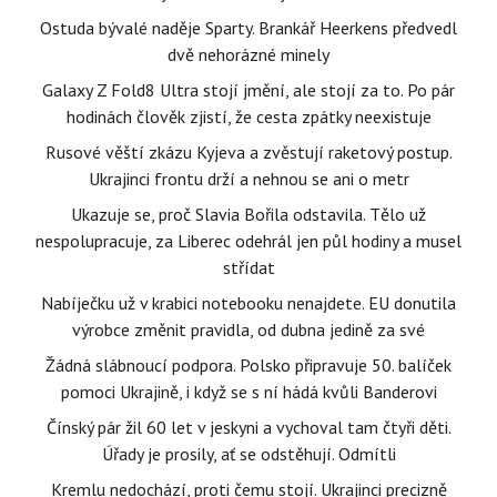
Ostuda bývalé naděje Sparty. Brankář Heerkens předvedl
dvě nehorázné minely
Galaxy Z Fold8 Ultra stojí jmění, ale stojí za to. Po pár
hodinách člověk zjistí, že cesta zpátky neexistuje
Rusové věští zkázu Kyjeva a zvěstují raketový postup.
Ukrajinci frontu drží a nehnou se ani o metr
Ukazuje se, proč Slavia Bořila odstavila. Tělo už
nespolupracuje, za Liberec odehrál jen půl hodiny a musel
střídat
Nabíječku už v krabici notebooku nenajdete. EU donutila
výrobce změnit pravidla, od dubna jedině za své
Žádná slábnoucí podpora. Polsko připravuje 50. balíček
pomoci Ukrajině, i když se s ní hádá kvůli Banderovi
Čínský pár žil 60 let v jeskyni a vychoval tam čtyři děti.
Úřady je prosily, ať se odstěhují. Odmítli
Kremlu nedochází, proti čemu stojí. Ukrajinci precizně