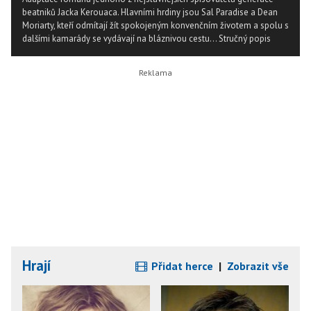
beatniků Jacka Kerouaca. Hlavními hrdiny jsou Sal Paradise a Dean
Moriarty, kteří odmítají žít spokojeným konvenčním životem a spolu s
dalšími kamarády se vydávají na bláznivou cestu...
Stručný popis
Hrají
Přidat herce
|
Zobrazit vše