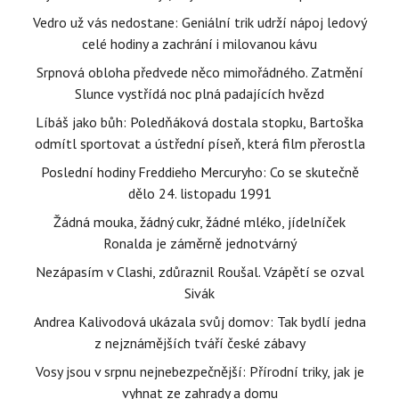
Vedro už vás nedostane: Geniální trik udrží nápoj ledový
celé hodiny a zachrání i milovanou kávu
Srpnová obloha předvede něco mimořádného. Zatmění
Slunce vystřídá noc plná padajících hvězd
Líbáš jako bůh: Poledňáková dostala stopku, Bartoška
odmítl sportovat a ústřední píseň, která film přerostla
Poslední hodiny Freddieho Mercuryho: Co se skutečně
dělo 24. listopadu 1991
Žádná mouka, žádný cukr, žádné mléko, jídelníček
Ronalda je záměrně jednotvárný
Nezápasím v Clashi, zdůraznil Roušal. Vzápětí se ozval
Sivák
Andrea Kalivodová ukázala svůj domov: Tak bydlí jedna
z nejznámějších tváří české zábavy
Vosy jsou v srpnu nejnebezpečnější: Přírodní triky, jak je
vyhnat ze zahrady a domu