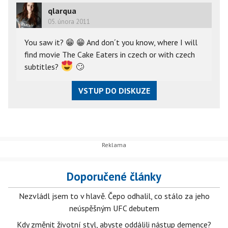
qlarqua
05. února 2011
You saw it?
😁
😁
And don´t you know, where I will
find movie The Cake Eaters in czech or with czech
subtitles?
🙄
VSTUP DO DISKUZE
Doporučené články
Nezvládl jsem to v hlavě. Čepo odhalil, co stálo za jeho
neúspěšným UFC debutem
Kdy změnit životní styl, abyste oddálili nástup demence?