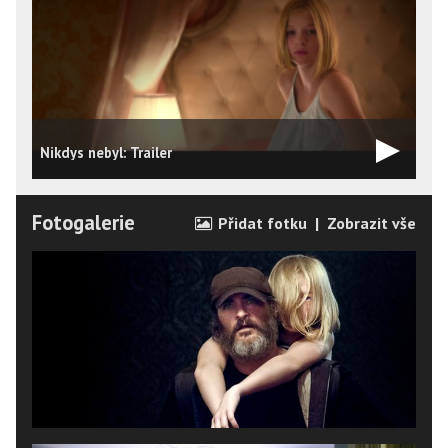
Nikdys nebyl: Trailer
N
Fotogalerie
Přidat fotku
|
Zobrazit vše