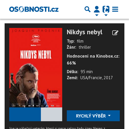
Nikdys nebyl
Typ:
film
Žánr:
thriller
Hodnocení na Kinobox.cz:
66%
Délka:
95 min
Země:
USA/Francie, 2017
★
★
★
★
★
RYCHLÝ VÝBĚR
Joe je válečný veterán, který si nese celou řadu jizev. Nejen z