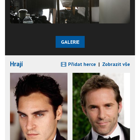
GALERIE
Hrají
Přidat herce
|
Zobrazit vše