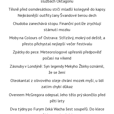
službách Oktagonu
Těsně před osmdesátkou strčí mladší kolegyně do kapsy.
Nejkrásnější outfity Jany Švandové berou dech
Chudoba zanechává stopu. Finanční potíže zrychlují
stárnutí mozku
Moby na Colours of Ostrava: Střízlivý, mokrý od deště, a
přesto přichystal nejlepší večer festivalu
Zpátky do pece. Meteorologové upřesnili předpověď
počasí na víkend
Zásnuby v Londýně: Syn legendy Mekyho Žbirky oznámil,
že se žení
Oleokantal z olivového oleje chrání mozek myší, u lidí
zatím chybí důkaz
Overeem McGregora odepsal. Jeho tělo prý skončilo před
pěti lety
Dva týdny po Furym čeká Wacha šest soupeřů. Do klece