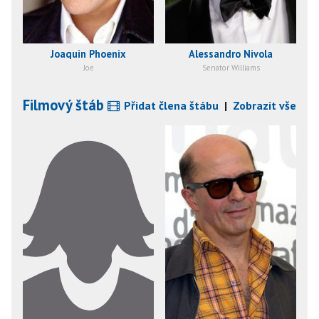
Joaquin Phoenix
Alessandro Nivola
Joe
Senator Williams
Filmový štáb
Přidat člena štábu
|
Zobrazit vše