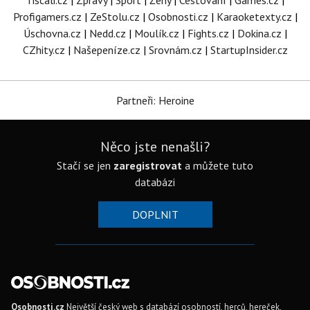
Tiscali.cz
|
Zprávy
|
Sport
|
Ženy
|
Cestování
|
Games.cz
|
Profigamers.cz
|
ZeStolu.cz
|
Osobnosti.cz
|
Karaoketexty.cz
|
Úschovna.cz
|
Nedd.cz
|
Moulík.cz
|
Fights.cz
|
Dokina.cz
|
CZhity.cz
|
Našepeníze.cz
|
Srovnám.cz
|
StartupInsider.cz
Partneři: Heroine
Něco jste nenašli?
Stačí se jen
zaregistrovat
a můžete tuto
databázi
DOPLNIT
Osobnosti.cz
Největší český web s databází osobností, herců, hereček,