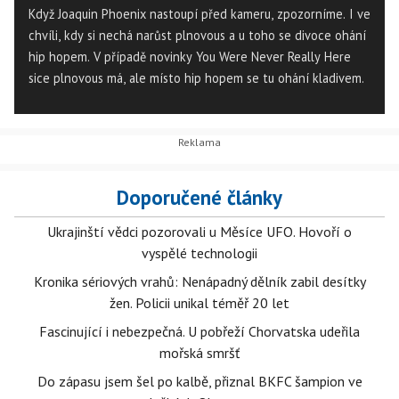
Když Joaquin Phoenix nastoupí před kameru, zpozorníme. I ve
chvíli, kdy si nechá narůst plnovous a u toho se divoce ohání
hip hopem. V případě novinky You Were Never Really Here
sice plnovous má, ale místo hip hopem se tu ohání kladivem.
Doporučené články
Ukrajinští vědci pozorovali u Měsíce UFO. Hovoří o
vyspělé technologii
Kronika sériových vrahů: Nenápadný dělník zabil desítky
žen. Policii unikal téměř 20 let
Fascinující i nebezpečná. U pobřeží Chorvatska udeřila
mořská smršť
Do zápasu jsem šel po kalbě, přiznal BKFC šampion ve