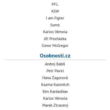
PFL
KSW
I am Figter
Sumó
Karlos Vémola
Jiří Procházka
Conor McGregor
Osobnosti.cz
Andrej Babiš
Petr Pavel
Hana Zagorová
Kazma Kazmitch
Kim Kardashian
Karlos Vémola
Marek Ztracený