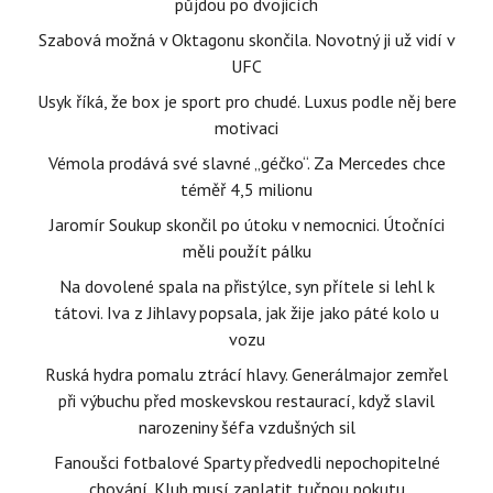
půjdou po dvojicích
Szabová možná v Oktagonu skončila. Novotný ji už vidí v
UFC
Usyk říká, že box je sport pro chudé. Luxus podle něj bere
motivaci
Vémola prodává své slavné „géčko“. Za Mercedes chce
téměř 4,5 milionu
Jaromír Soukup skončil po útoku v nemocnici. Útočníci
měli použít pálku
Na dovolené spala na přistýlce, syn přítele si lehl k
tátovi. Iva z Jihlavy popsala, jak žije jako páté kolo u
vozu
Ruská hydra pomalu ztrácí hlavy. Generálmajor zemřel
při výbuchu před moskevskou restaurací, když slavil
narozeniny šéfa vzdušných sil
Fanoušci fotbalové Sparty předvedli nepochopitelné
chování. Klub musí zaplatit tučnou pokutu