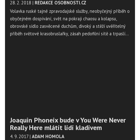
28. 2. 2018
|
REDAKCE OSOBNOSTI.CZ
Volavka ruské tajné zpravodajské služby, neobyčejný příběh o
obyčejném dospívání, svět na pokraji chaosu a kolapsu,
obrovské sídlo zasvěcené duchům, divoký a stěží uvěřitelný
příběh světové krasobruslařky, zásah pedofilní sítě a trpaslíci
chránící dům před hrozbou z jiné dimenze. V tomto týdnu
přichází 7 filmových premiér, a 3. března nás navíc ve
vybraných kinech čeká legendární koncert "Anglie tu bude
navždy" skupiny Sex Pistols.
Joaquin Phoneix bude v You Were Never
Really Here mlátit lidi kladivem
4. 9. 2017
|
ADAM HOMOLA