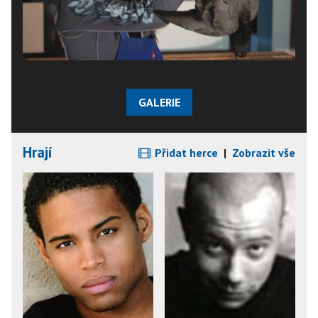
GALERIE
Hrají
Přidat herce
|
Zobrazit vše