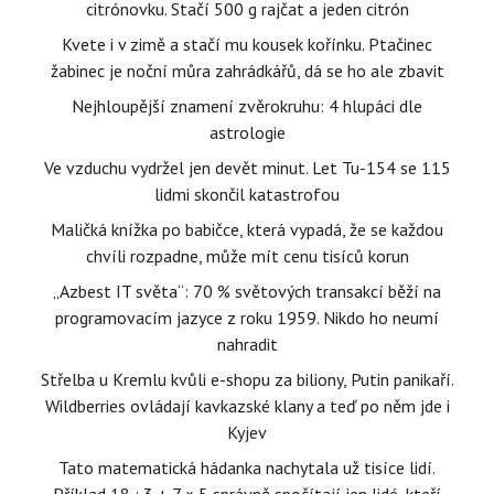
citrónovku. Stačí 500 g rajčat a jeden citrón
Kvete i v zimě a stačí mu kousek kořínku. Ptačinec
žabinec je noční můra zahrádkářů, dá se ho ale zbavit
Nejhloupější znamení zvěrokruhu: 4 hlupáci dle
astrologie
Ve vzduchu vydržel jen devět minut. Let Tu-154 se 115
lidmi skončil katastrofou
Maličká knížka po babičce, která vypadá, že se každou
chvíli rozpadne, může mít cenu tisíců korun
„Azbest IT světa“: 70 % světových transakcí běží na
programovacím jazyce z roku 1959. Nikdo ho neumí
nahradit
Střelba u Kremlu kvůli e-shopu za biliony, Putin panikaří.
Wildberries ovládají kavkazské klany a teď po něm jde i
Kyjev
Tato matematická hádanka nachytala už tisíce lidí.