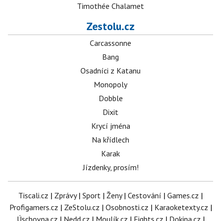
Timothée Chalamet
Zestolu.cz
Carcassonne
Bang
Osadníci z Katanu
Monopoly
Dobble
Dixit
Krycí jména
Na křídlech
Karak
Jízdenky, prosím!
Tiscali.cz
|
Zprávy
|
Sport
|
Ženy
|
Cestování
|
Games.cz
|
Profigamers.cz
|
ZeStolu.cz
|
Osobnosti.cz
|
Karaoketexty.cz
|
Úschovna.cz
|
Nedd.cz
|
Moulík.cz
|
Fights.cz
|
Dokina.cz
|