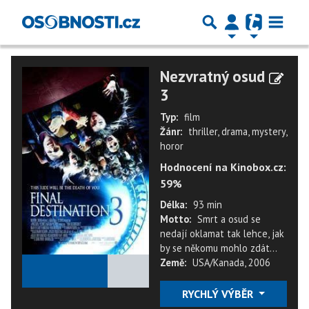
Nezvratný osud
3
Typ:
film
Žánr:
thriller, drama, mystery,
horor
Hodnocení na Kinobox.cz:
59%
Délka:
93 min
Motto:
Smrt a osud se
nedají oklamat tak lehce, jak
by se někomu mohlo zdát...
Země:
USA/Kanada, 2006
★
★
★
★
★
RYCHLÝ VÝBĚR