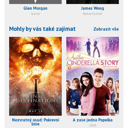
Glen Morgan
James Wong
Scénář
RežisérScénář
Mohly by vás také zajímat
Zobrazit vše
Nezvratný osud: Pokrevní
A zase jedna Popelka
linie
2008