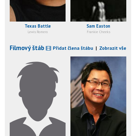
Texas Battle
Sam Easton
Lewis Romero
Frankie Cheeks
Filmový štáb
Přidat člena štábu
|
Zobrazit vše