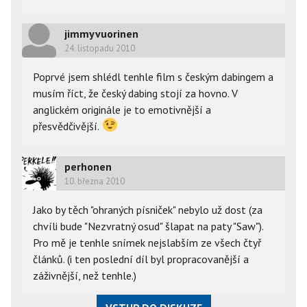
jimmyvuorinen
24. listopadu 2010
Poprvé jsem shlédl tenhle film s českým dabingem a
musím říct, že český dabing stojí za hovno. V
anglickém originále je to emotivnější a
přesvědčivější.
perhonen
10. března 2010
Jako by těch "ohraných písniček" nebylo už dost (za
chvíli bude "Nezvratný osud" šlapat na paty "Saw").
Pro mě je tenhle snímek nejslabším ze všech čtyř
článků. (i ten poslední díl byl propracovanější a
záživnější, než tenhle.)