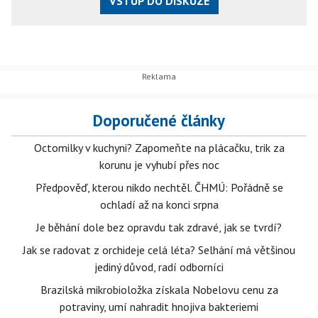
VSTUP DO DISKUZE
Doporučené články
Octomilky v kuchyni? Zapomeňte na plácačku, trik za
korunu je vyhubí přes noc
Předpověď, kterou nikdo nechtěl. ČHMÚ: Pořádně se
ochladí až na konci srpna
Je běhání dole bez opravdu tak zdravé, jak se tvrdí?
Jak se radovat z orchideje celá léta? Selhání má většinou
jediný důvod, radí odborníci
Brazilská mikrobioložka získala Nobelovu cenu za
potraviny, umí nahradit hnojiva bakteriemi