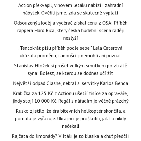
Action překvapil, v novém letáku nabízí i zahradní
nábytek. Ověřili jsme, zda se skutečně vyplatí
Odsouzený zloděj a vyděrač získal cenu z OSA: Příběh
rappera Hard Rica, který česká hudební scéna raději
neslyší
„Tentokrát píšu příběh podle sebe." Lela Ceterová
ukázala proměnu, fanoušci ji nemohli ani poznat
Stanislav Hložek si prošel velkým smutkem po ztrátě
syna: Bolest, se kterou se dodnes učí žít
Největší odpad Clashe, nebral si servítky Karlos Benda
Krabička za 125 Kč z Actionu ušetří tisíce za opraváře,
jindy stojí 10 000 Kč. Regál s nářadím je věčně prázdný
Rusko zjistilo, že éra bitevních helikoptér skončila, a
pomalu je vyřazuje. Ukrajinci je proškolili, jak to nikdy
nečekali
Rajčata do limonády? V Itálii je to klasika a chuť předčí i