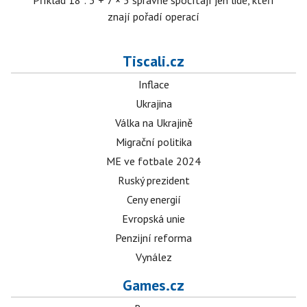
Příklad 18 : 3 + 7 × 5 správně spočítají jen lidé, kteří
znají pořadí operací
Tiscali.cz
Inflace
Ukrajina
Válka na Ukrajině
Migrační politika
ME ve fotbale 2024
Ruský prezident
Ceny energií
Evropská unie
Penzijní reforma
Vynález
Games.cz