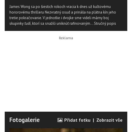
James Wong sa po šiestich rokoch vracia k dnes už kultovému
hororovému thrilleru Nezvratný osud a prináša na plátna kín jeho
tretie pokračovanie. V jednotke i dvojke sme videli márny boj
skupinky ľudí, ktorí sa snažili uniknúť rafinovaným...
Stručný popis
Fotogalerie
Přidat fotku
|
Zobrazit vše