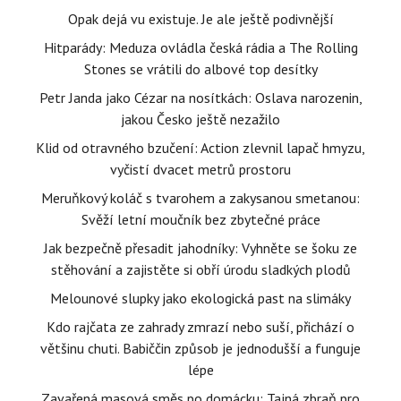
Opak dejá vu existuje. Je ale ještě podivnější
Hitparády: Meduza ovládla česká rádia a The Rolling
Stones se vrátili do albové top desítky
Petr Janda jako Cézar na nosítkách: Oslava narozenin,
jakou Česko ještě nezažilo
Klid od otravného bzučení: Action zlevnil lapač hmyzu,
vyčistí dvacet metrů prostoru
Meruňkový koláč s tvarohem a zakysanou smetanou:
Svěží letní moučník bez zbytečné práce
Jak bezpečně přesadit jahodníky: Vyhněte se šoku ze
stěhování a zajistěte si obří úrodu sladkých plodů
Melounové slupky jako ekologická past na slimáky
Kdo rajčata ze zahrady zmrazí nebo suší, přichází o
většinu chuti. Babiččin způsob je jednodušší a funguje
lépe
Zavařená masová směs po domácku: Tajná zbraň pro