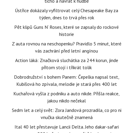
ticho a návrat k hudbě
Ústřice dokázaly vyfiltrovat celý Chesapeake Bay za
týden, dnes to trvá přes rok
Pět klipů Guns N‘ Roses, které se zapsaly do rockové
historie
Z auta rovnou na neschopenku? Pravidlo 5 minut, které
vás zachrání před letní angínou
Action láká: Značková sluchátka za 244 korun, jinde
přitom stojí i třikrát tolik
Dobrodružství s bohem Panem: Čepelka napsal text,
Kubišová ho zpívala, melodie je stará přes 400 let
Kuchařová vyšla z podniku a auto nikde. Přišla reakce,
jakou nikdo nečekal
Sedm let a celý svět: Zora Jandová prozradila, co pro ni
vnučka skutečně znamená
Ital 40 let přestavuje Lancii Delta. Jeho dakar-safari