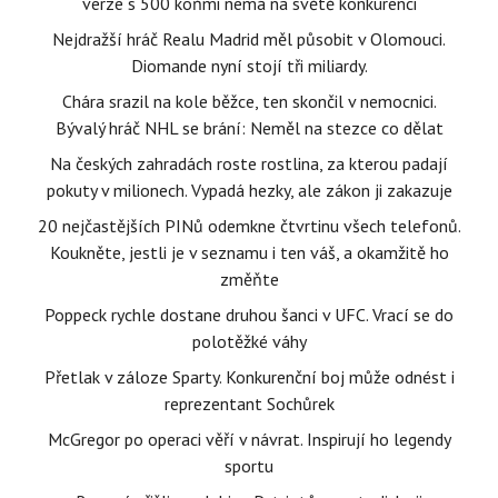
verze s 500 koňmi nemá na světě konkurenci
Nejdražší hráč Realu Madrid měl působit v Olomouci.
Diomande nyní stojí tři miliardy.
Chára srazil na kole běžce, ten skončil v nemocnici.
Bývalý hráč NHL se brání: Neměl na stezce co dělat
Na českých zahradách roste rostlina, za kterou padají
pokuty v milionech. Vypadá hezky, ale zákon ji zakazuje
20 nejčastějších PINů odemkne čtvrtinu všech telefonů.
Koukněte, jestli je v seznamu i ten váš, a okamžitě ho
změňte
Poppeck rychle dostane druhou šanci v UFC. Vrací se do
polotěžké váhy
Přetlak v záloze Sparty. Konkurenční boj může odnést i
reprezentant Sochůrek
McGregor po operaci věří v návrat. Inspirují ho legendy
sportu