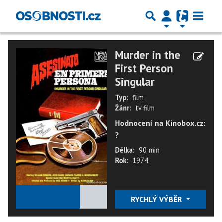
Murder in the
First Person
Singular
Typ:
film
Žánr:
tv film
Hodnocení na Kinobox.cz:
?
Délka:
90 min
Rok:
1974
★
★
★
★
★
RYCHLÝ VÝBĚR