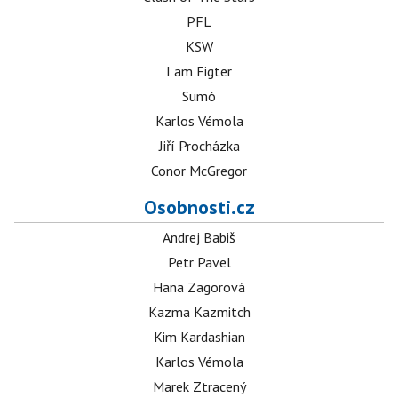
PFL
KSW
I am Figter
Sumó
Karlos Vémola
Jiří Procházka
Conor McGregor
Osobnosti.cz
Andrej Babiš
Petr Pavel
Hana Zagorová
Kazma Kazmitch
Kim Kardashian
Karlos Vémola
Marek Ztracený