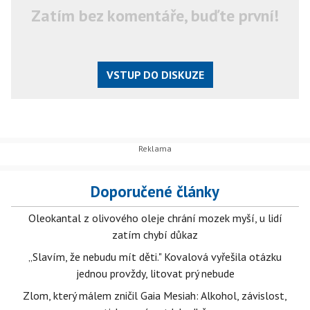
Zatím bez komentáře, buďte první!
VSTUP DO DISKUZE
Doporučené články
Oleokantal z olivového oleje chrání mozek myší, u lidí
zatím chybí důkaz
„Slavím, že nebudu mít děti." Kovalová vyřešila otázku
jednou provždy, litovat prý nebude
Zlom, který málem zničil Gaia Mesiah: Alkohol, závislost,