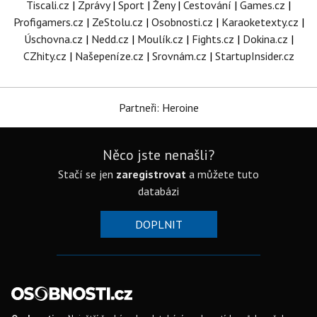
Tiscali.cz
|
Zprávy
|
Sport
|
Ženy
|
Cestování
|
Games.cz
|
Profigamers.cz
|
ZeStolu.cz
|
Osobnosti.cz
|
Karaoketexty.cz
|
Úschovna.cz
|
Nedd.cz
|
Moulík.cz
|
Fights.cz
|
Dokina.cz
|
CZhity.cz
|
Našepeníze.cz
|
Srovnám.cz
|
StartupInsider.cz
Partneři: Heroine
Něco jste nenašli?
Stačí se jen
zaregistrovat
a můžete tuto
databázi
DOPLNIT