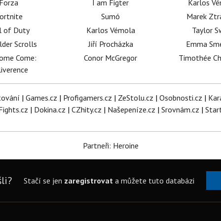
Forza
I am Figter
Karlos V
ortnite
Sumó
Marek Ztr
l of Duty
Karlos Vémola
Taylor S
lder Scrolls
Jiří Procházka
Emma Sm
dome Come:
Conor McGregor
Timothée C
iverence
tování
|
Games.cz
|
Profigamers.cz
|
ZeStolu.cz
|
Osobnosti.cz
|
Kar
Fights.cz
|
Dokina.cz
|
CZhity.cz
|
Našepeníze.cz
|
Srovnám.cz
|
Star
Partneři: Heroine
li?
Stačí se jen
zaregistrovat
a můžete tuto databázi