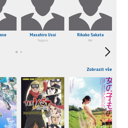
rose
Masahiro Usui
Rikako Sakata
Suguru
Rei
Zobrazit vše