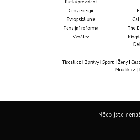
Ruský prezident
Ceny energií
F
Evropská unie
Cal
Penzijní reforma
The E
Vynález
King
Del
Tiscali.cz
|
Zprávy
|
Sport
|
Ženy
|
Ces
Moulík.cz
|
Něco jste nenaš