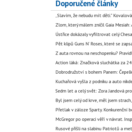
Doporučené články
„Slavím, že nebudu mít děti." Kovalová
Zlom, který málem zničil Gaia Mesiah: 
Ústřice dokázaly vyfiltrovat celý Ches
Pět klipů Guns N‘ Roses, které se zapsa
Z auta rovnou na neschopenku? Pravidl
Action láká: Značková sluchátka za 244 k
Dobrodružství s bohem Panem: Čepelka 
Kuchařová vyšla z podniku a auto nikde.
Sedm let a celý svět: Zora Jandová pr
Byl jsem celý od krve, měl jsem strach
Přetlak v záloze Sparty. Konkurenční 
McGregor po operaci věří v návrat. Insp
Rusové přišli na slabinu Patriotů a met