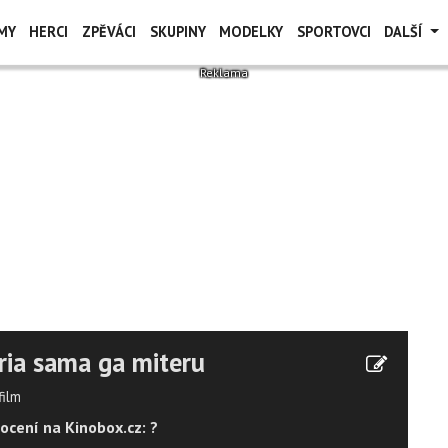
MY
HERCI
ZPĚVÁCI
SKUPINY
MODELKY
SPORTOVCI
DALŠÍ
ia sama ga miteru
film
ocení na Kinobox.cz: ?