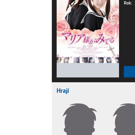
Rok:
★
★
★
★
★
Hrají