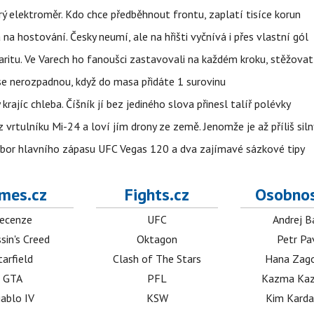
trý elektroměr. Kdo chce předběhnout frontu, zaplatí tisíce korun
 na hostování. Česky neumí, ale na hřišti vyčnívá i přes vlastní gól
ritu. Ve Varech ho fanoušci zastavovali na každém kroku, stěžovat 
 se nerozpadnou, když do masa přidáte 1 surovinu
 krajíc chleba. Číšník jí bez jediného slova přinesl talíř polévky
vrtulníku Mi-24 a loví jím drony ze země. Jenomže je až příliš siln
zbor hlavního zápasu UFC Vegas 120 a dva zajímavé sázkové tipy
mes.cz
Fights.cz
Osobnos
ecenze
UFC
Andrej B
sin's Creed
Oktagon
Petr Pa
tarfield
Clash of The Stars
Hana Zag
GTA
PFL
Kazma Kaz
iablo IV
KSW
Kim Karda