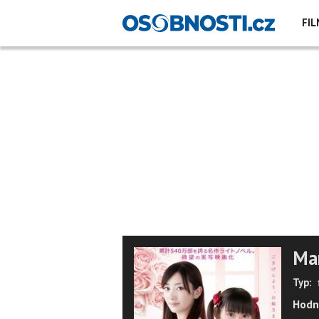
FIL
Mar
Typ:
Hodn