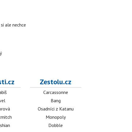
si ale nechce
ý
ti.cz
Zestolu.cz
abiš
Carcassonne
vel
Bang
orová
Osadníci z Katanu
mitch
Monopoly
shian
Dobble