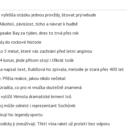
 vyřešila otázku jednou provždy, litovat prý nebude
Alkohol, závislost, ticho a návrat k hudbě
apeake Bay za týden, dnes to trvá přes rok
ly do rockové historie
o 5 minut, které vás zachrání před letní angínou
orun, jinde přitom stojí i třikrát tolik
napsal text, Kubišová ho zpívala, melodie je stará přes 400 let
 Přišla reakce, jakou nikdo nečekal
ozradila, co pro ni vnučka skutečně znamená
, vylíčil Vémola dramatické krmení lvů
boj může odnést i reprezentant Sochůrek
irují ho legendy sportu
odicky ji zneužívají. Třetí vlna raket už proletí bez odporu