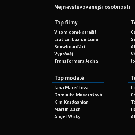
Nejnavštěvovanější osobnosti
Top filmy
T
V tom domě straší!
C
Erótica: Luz de Luna
S
Snowboarďáci
A
Vyprávěj
V
Transformers Jedna
J
Top modelé
T
Jana Marečková
L
Dominika Mesarošová
C
Kim Kardashian
T
Martin Zach
H
Angel Wicky
A