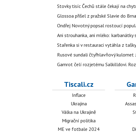
Stovky tisíc Čechů stále čekají na chy
Glossoa přišel z pražské Slavie do Brna
Ondřej Novotný popsal rostoucí popula
Ani strouhanka, ani mléko: karbanátky
Stařenka si v restauraci vytáhla z tašky
Rusové sundali čtyřhlavňový kulomet z 
Gamrot čelí rozjetému Salkilldovi. Ro
Tiscali.cz
Ga
Inflace
R
Ukrajina
Assas
Válka na Ukrajině
S
Migrační politika
ME ve fotbale 2024
D