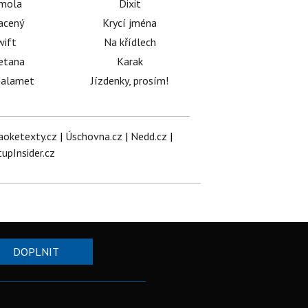
émola
Dixit
acený
Krycí jména
wift
Na křídlech
etana
Karak
halamet
Jízdenky, prosím!
aoketexty.cz
|
Úschovna.cz
|
Nedd.cz
|
tupInsider.cz
DOPLNIT