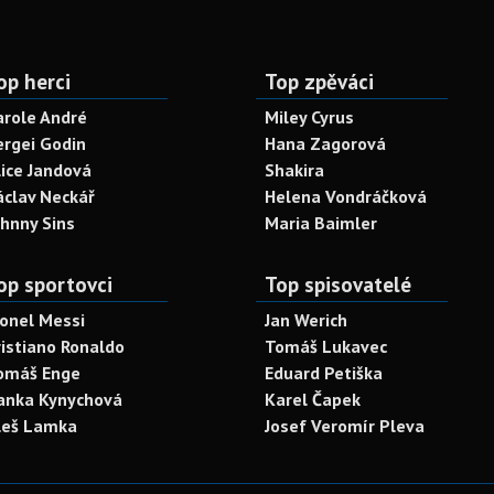
op herci
Top zpěváci
arole André
Miley Cyrus
ergei Godin
Hana Zagorová
lice Jandová
Shakira
áclav Neckář
Helena Vondráčková
ohnny Sins
Maria Baimler
op sportovci
Top spisovatelé
ionel Messi
Jan Werich
ristiano Ronaldo
Tomáš Lukavec
omáš Enge
Eduard Petiška
anka Kynychová
Karel Čapek
leš Lamka
Josef Veromír Pleva