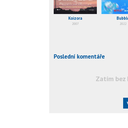
Koizora
Bubbl
2007
2022
Poslední komentáře
Zatím bez 