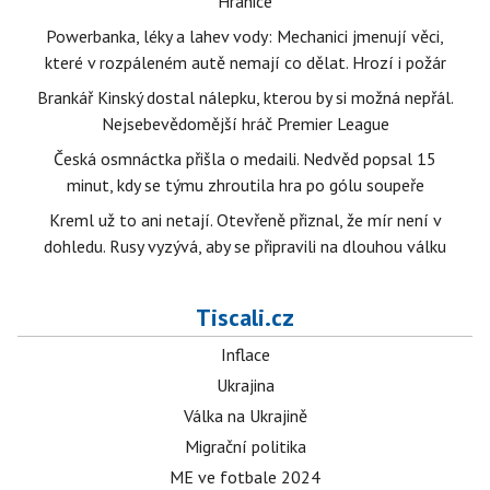
Hranice
Powerbanka, léky a lahev vody: Mechanici jmenují věci,
které v rozpáleném autě nemají co dělat. Hrozí i požár
Brankář Kinský dostal nálepku, kterou by si možná nepřál.
Nejsebevědomější hráč Premier League
Česká osmnáctka přišla o medaili. Nedvěd popsal 15
minut, kdy se týmu zhroutila hra po gólu soupeře
Kreml už to ani netají. Otevřeně přiznal, že mír není v
dohledu. Rusy vyzývá, aby se připravili na dlouhou válku
Tiscali.cz
Inflace
Ukrajina
Válka na Ukrajině
Migrační politika
ME ve fotbale 2024