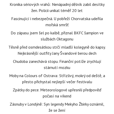
Kronika sériových vrahů: Nenápadný dělník zabil desítky
žen. Policii unikal téměř 20 let
Fascinující i nebezpečná. U pobřeží Chorvatska udeřila
mořská smršť
Do zápasu jsem šel po kalbě, přiznal BKFC šampion ve
službách Oktagonu
Těsně před osmdesátkou strčí mladší kolegyně do kapsy.
Nejkrásnější outfity Jany Švandové berou dech
Chudoba zanechává stopu. Finanční potíže zrychlují
stárnutí mozku
Moby na Colours of Ostrava: Střízlivý, mokrý od deště, a
přesto přichystal nejlepší večer festivalu
Zpátky do pece. Meteorologové upřesnili předpověď
počasí na víkend
Zásnuby v Londýně: Syn legendy Mekyho Žbirky oznámil,
že se žení