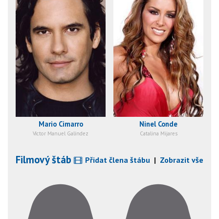
Mario Cimarro
Ninel Conde
Víctor Manuel Galíndez
Catalina Mijares
Filmový štáb
Přidat člena štábu
|
Zobrazit vše