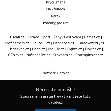
Krycí jména
Na křídlech
Karak
Jízdenky, prosím!
Tiscali.cz
|
Zprávy
|
Sport
|
Ženy
|
Cestování
|
Games.cz
|
Profigamers.cz
|
ZeStolu.cz
|
Osobnosti.cz
|
Karaoketexty.cz
|
Úschovna.cz
|
Nedd.cz
|
Moulík.cz
|
Fights.cz
|
Dokina.cz
|
CZhity.cz
|
Našepeníze.cz
|
Srovnám.cz
|
StartupInsider.cz
Partneři: Heroine
Něco jste nenašli?
Stačí se jen
zaregistrovat
a můžete tuto
databázi