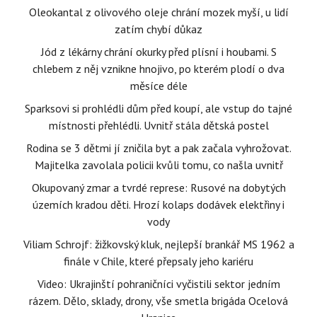
Oleokantal z olivového oleje chrání mozek myší, u lidí
zatím chybí důkaz
Jód z lékárny chrání okurky před plísní i houbami. S
chlebem z něj vznikne hnojivo, po kterém plodí o dva
měsíce déle
Sparksovi si prohlédli dům před koupí, ale vstup do tajné
místnosti přehlédli. Uvnitř stála dětská postel
Rodina se 3 dětmi jí zničila byt a pak začala vyhrožovat.
Majitelka zavolala policii kvůli tomu, co našla uvnitř
Okupovaný zmar a tvrdé represe: Rusové na dobytých
územích kradou děti. Hrozí kolaps dodávek elektřiny i
vody
Viliam Schrojf: žižkovský kluk, nejlepší brankář MS 1962 a
finále v Chile, které přepsaly jeho kariéru
Video: Ukrajinští pohraničníci vyčistili sektor jedním
rázem. Dělo, sklady, drony, vše smetla brigáda Ocelová