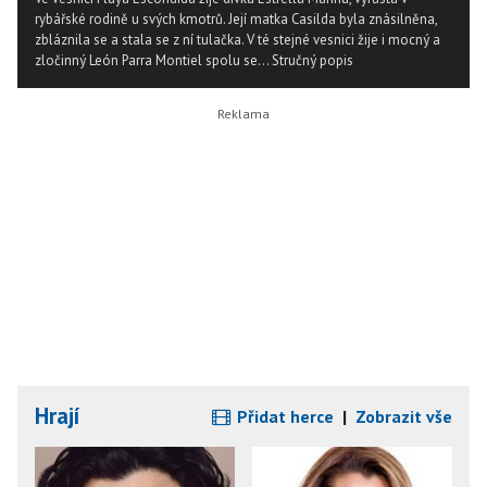
rybářské rodině u svých kmotrů. Její matka Casilda byla znásilněna,
zbláznila se a stala se z ní tulačka. V té stejné vesnici žije i mocný a
zločinný León Parra Montiel spolu se...
Stručný popis
Hrají
Přidat herce
|
Zobrazit vše