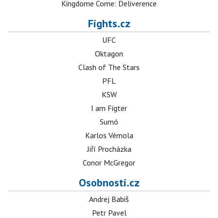
Kingdome Come: Deliverence
Fights.cz
UFC
Oktagon
Clash of The Stars
PFL
KSW
I am Figter
Sumó
Karlos Vémola
Jiří Procházka
Conor McGregor
Osobnosti.cz
Andrej Babiš
Petr Pavel