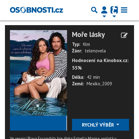
Moře lásky
Typ:
film
Žánr:
telenovela
Hodnocení na Kinobox.cz:
55%
Délka:
42 min
Země:
Mexiko, 2009
★
★
★
★
★
RYCHLÝ VÝBĚR
Ve vesnici Playa Escondida žije dívka Estrella Marina, vyrůstá v