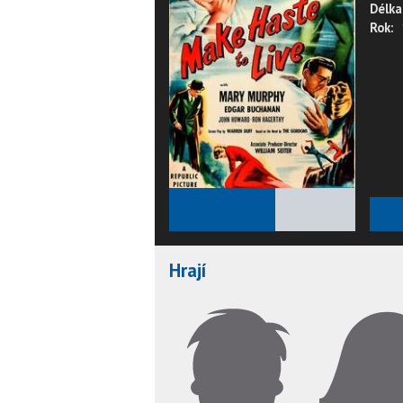
Délka
Rok:
★
★
★
★
★
Hrají