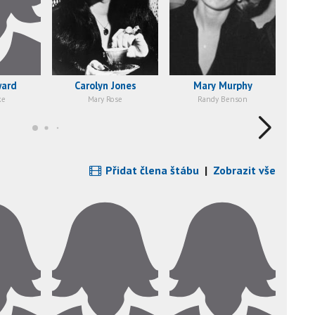
ward
Carolyn Jones
Mary Murphy
ke
Mary Rose
Randy Benson
R
Přidat člena štábu
|
Zobrazit vše