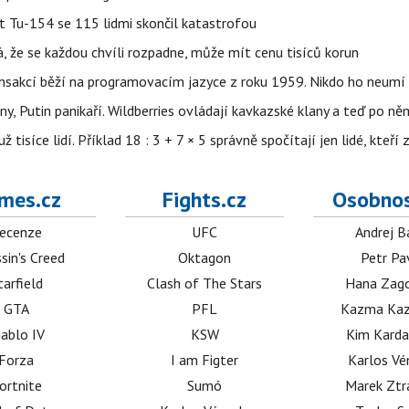
et Tu-154 se 115 lidmi skončil katastrofou
á, že se každou chvíli rozpadne, může mít cenu tisíců korun
nsakcí běží na programovacím jazyce z roku 1959. Nikdo ho neumí 
ny, Putin panikaří. Wildberries ovládají kavkazské klany a teď po něm
isíce lidí. Příklad 18 : 3 + 7 × 5 správně spočítají jen lidé, kteří 
mes.cz
Fights.cz
Osobnos
ecenze
UFC
Andrej B
sin's Creed
Oktagon
Petr Pa
tarfield
Clash of The Stars
Hana Zag
GTA
PFL
Kazma Kaz
iablo IV
KSW
Kim Karda
Forza
I am Figter
Karlos V
ortnite
Sumó
Marek Ztr