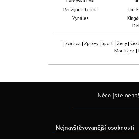
Evropská unie
Cal
Penzijní reforma
The E
Vynález
King
Del
Tiscali.cz
|
Zprávy
|
Sport
|
Ženy
|
Ces
Moulík.cz
|
Něco jste nenaš
Nejnavštěvovanější osobnosti