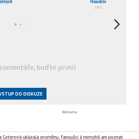
ečných
Houdini
1953
komentáře, buďte první!
VSTUP DO DISKUZE
la Ceterová ukázala proměnu, fanoušci ji nemohli ani poznat