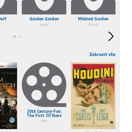
Duff
Gordon Gordon
Mildred Gordon
Wi
Scénář
Scénář
R
Zobrazit vše
20th Century-Fox:
The First 50 Years
1997