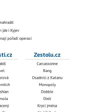
nahradit
 jde i Kyjev
znají pořadí operací
ti.cz
Zestolu.cz
abiš
Carcassonne
vel
Bang
orová
Osadníci z Katanu
mitch
Monopoly
shian
Dobble
émola
Dixit
acený
Krycí jména