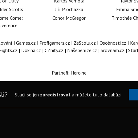
l of Duty
Karlos Vémola
Taylor S
lder Scrolls
Jiří Procházka
Emma Sm
dome Come:
Conor McGregor
Timothée C
iverence
tování
|
Games.cz
|
Profigamers.cz
|
ZeStolu.cz
|
Osobnosti.cz
|
Kar
Fights.cz
|
Dokina.cz
|
CZhity.cz
|
Našepeníze.cz
|
Srovnám.cz
|
Star
Partneři: Heroine
li?
Stačí se jen
zaregistrovat
a můžete tuto databázi