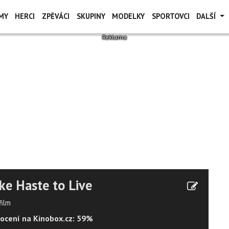
MY
HERCI
ZPĚVÁCI
SKUPINY
MODELKY
SPORTOVCI
DALŠÍ
e Haste to Live
film
ocení na Kinobox.cz: 59%