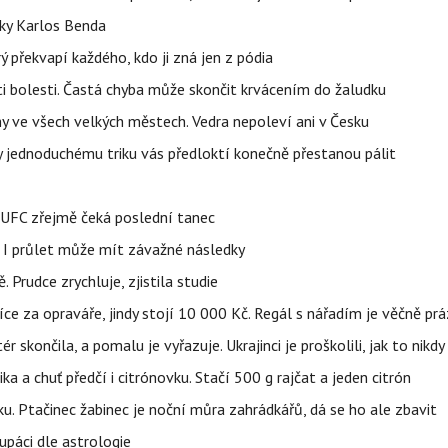
tky Karlos Benda
ý překvapí každého, kdo ji zná jen z pódia
ti bolesti. Častá chyba může skončit krvácením do žaludku
ahy ve všech velkých městech. Vedra nepoleví ani v Česku
íky jednoduchému triku vás předloktí konečně přestanou pálit
v UFC zřejmě čeká poslední tanec
 I průlet může mít závažné následky
 Prudce zrychluje, zjistila studie
íce za opraváře, jindy stojí 10 000 Kč. Regál s nářadím je věčně pr
ér skončila, a pomalu je vyřazuje. Ukrajinci je proškolili, jak to nikdy
ika a chuť předčí i citrónovku. Stačí 500 g rajčat a jeden citrón
ku. Ptačinec žabinec je noční můra zahrádkářů, dá se ho ale zbavit
upáci dle astrologie