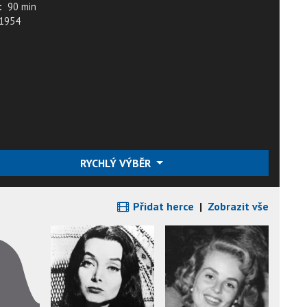
:
90 min
1954
RYCHLÝ VÝBĚR
Přidat herce
|
Zobrazit vše