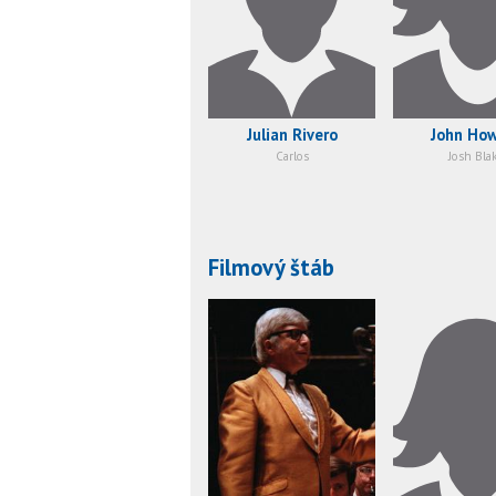
Julian Rivero
John Ho
Carlos
Josh Bla
Filmový štáb