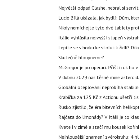
Největší odpad Clashe, nebral si serví
Lucie Bílá ukázala, jak bydlí: Dům, kter
Nikdy nemíchejte tyto dvě tablety pro
Itálie vyhlásila nejvyšší stupeň výstr
Lepíte se v horku ke stolu i k židli? D
Skutečně hloupneme?
McGregor je po operaci. Příští rok ho 
V dubnu 2029 nás těsně mine asteroid.
Globální oteplování neprobíhá stabilně.
Krabička za 125 Kč z Actionu ušetří tis
Rusko zjistilo, že éra bitevních helikopt
Rajčata do limonády? V Itálii je to klas
Kvete i v zimě a stačí mu kousek kořín
Nejhloupější znamení zvěrokruhu: 4 hl