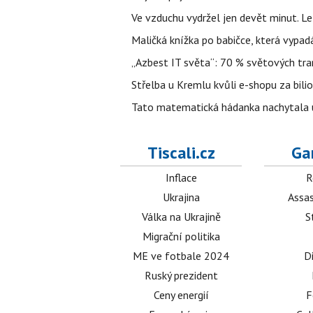
Ve vzduchu vydržel jen devět minut. L
Maličká knížka po babičce, která vypad
„Azbest IT světa“: 70 % světových tra
Střelba u Kremlu kvůli e-shopu za bilio
Tato matematická hádanka nachytala už t
Tiscali.cz
Ga
Inflace
R
Ukrajina
Assas
Válka na Ukrajině
S
Migrační politika
ME ve fotbale 2024
D
Ruský prezident
Ceny energií
F