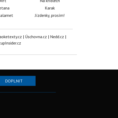
wift
Na křídlech
etana
Karak
halamet
Jízdenky, prosím!
aoketexty.cz
|
Úschovna.cz
|
Nedd.cz
|
tupInsider.cz
DOPLNIT