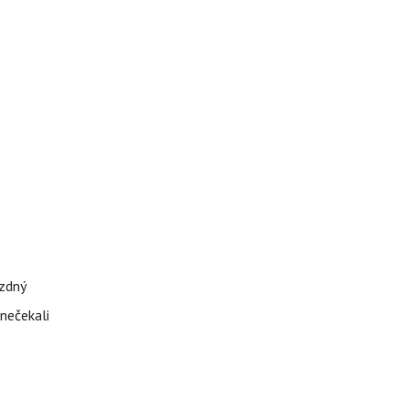
ázdný
 nečekali