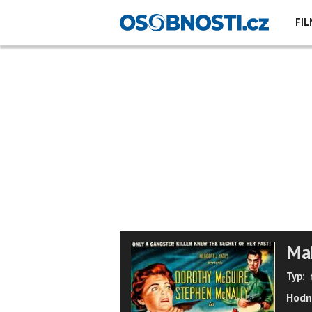
FIL
Mak
Typ:
Hodn