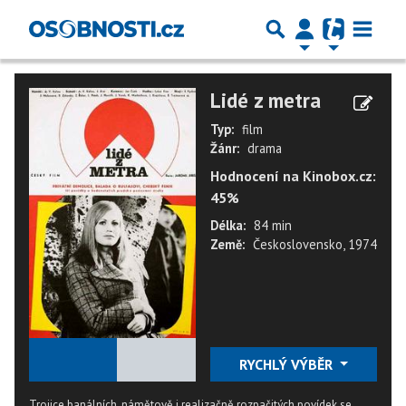
Lidé z metra
Typ:
film
Žánr:
drama
Hodnocení na Kinobox.cz:
45%
Délka:
84 min
Země:
Československo, 1974
★
★
★
★
★
RYCHLÝ VÝBĚR
Trojice banálních, námětově i realizačně rozpačitých povídek se