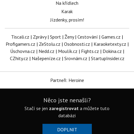
Na křídlech
Karak
Jízdenky, prosím!
Tiscali.cz
|
Zprávy
|
Sport
|
Ženy
|
Cestování
|
Games.cz
|
Profigamers.cz
|
ZeStolu.cz
|
Osobnosti.cz
|
Karaoketexty.cz
|
Úschovna.cz
|
Nedd.cz
|
Moulík.cz
|
Fights.cz
|
Dokina.cz
|
CZhity.cz
|
Našepeníze.cz
|
Srovnám.cz
|
StartupInsider.cz
Partneři: Heroine
Něco jste nenašli?
Stačí se jen
zaregistrovat
a můžete tuto
databázi
DOPLNIT