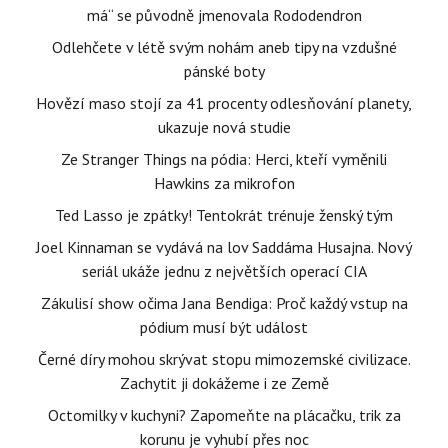
má“ se původně jmenovala Rododendron
Odlehčete v létě svým nohám aneb tipy na vzdušné
pánské boty
Hovězí maso stojí za 41 procenty odlesňování planety,
ukazuje nová studie
Ze Stranger Things na pódia: Herci, kteří vyměnili
Hawkins za mikrofon
Ted Lasso je zpátky! Tentokrát trénuje ženský tým
Joel Kinnaman se vydává na lov Saddáma Husajna. Nový
seriál ukáže jednu z největších operací CIA
Zákulisí show očima Jana Bendiga: Proč každý vstup na
pódium musí být událost
Černé díry mohou skrývat stopu mimozemské civilizace.
Zachytit ji dokážeme i ze Země
Octomilky v kuchyni? Zapomeňte na plácačku, trik za
korunu je vyhubí přes noc