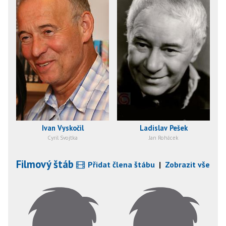
Ivan Vyskočil
Ladislav Pešek
Cyril Svojtka
Jan Rohácek
Filmový štáb
Přidat člena štábu
|
Zobrazit vše