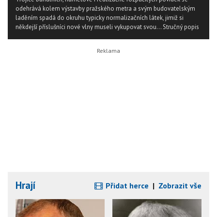
odehrává kolem výstavby pražského metra a svým budovatelským
laděním spadá do okruhu typicky normalizačních látek, jimiž si
někdejší příslušníci nové vlny museli vykupovat svou...
Stručný popis
Hrají
Přidat herce
|
Zobrazit vše