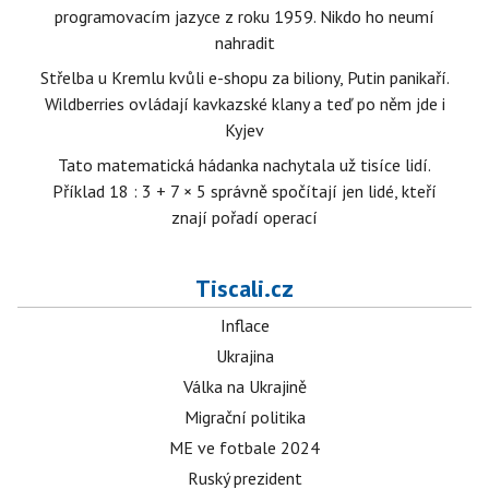
programovacím jazyce z roku 1959. Nikdo ho neumí
nahradit
Střelba u Kremlu kvůli e-shopu za biliony, Putin panikaří.
Wildberries ovládají kavkazské klany a teď po něm jde i
Kyjev
Tato matematická hádanka nachytala už tisíce lidí.
Příklad 18 : 3 + 7 × 5 správně spočítají jen lidé, kteří
znají pořadí operací
Tiscali.cz
Inflace
Ukrajina
Válka na Ukrajině
Migrační politika
ME ve fotbale 2024
Ruský prezident