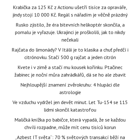
Krabička za 125 Kč z Actionu ušetří tisíce za opraváře,
jindy stojí 10 000 Kč. Regál s nářadím je věčně prázdný
Rusko zjistilo, že éra bitevních helikoptér skončila, a
pomalu je vyřazuje. Ukrajinci je proškolili, jak to nikdy
nečekali
Rajčata do limonády? V Itálii je to klasika a chuť předčí i
citrónovku. Stačí 500 g rajčat a jeden citrón
Kvete i v zimě a stačí mu kousek kořínku. Ptačinec
žabinec je noční můra zahrádkářů, dá se ho ale zbavit
Nejhloupější znamení zvěrokruhu: 4 hlupáci dle
astrologie
Ve vzduchu vydržel jen devět minut. Let Tu-154 se 115
lidmi skončil katastrofou
Maličká knížka po babičce, která vypadá, že se každou
chvíli rozpadne, může mít cenu tisíců korun
„Azbest IT světa“: 70 % světových transakcí běží na