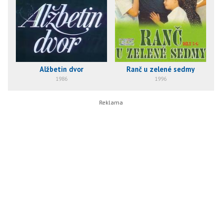
Alžbetin dvor
Ranč u zelené sedmy
1986
1996