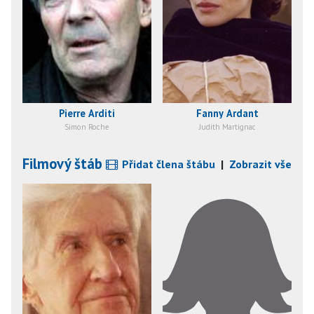
Pierre Arditi
Fanny Ardant
Simon Roche
Judith Martignac
Filmový štáb
Přidat člena štábu
|
Zobrazit vše