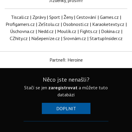
Jízdenky, prosím!
Tiscali.cz
|
Zprávy
|
Sport
|
Ženy
|
Cestování
|
Games.cz
|
Profigamers.cz
|
ZeStolu.cz
|
Osobnosti.cz
|
Karaoketexty.cz
|
Úschovna.cz
|
Nedd.cz
|
Moulík.cz
|
Fights.cz
|
Dokina.cz
|
CZhity.cz
|
Našepeníze.cz
|
Srovnám.cz
|
StartupInsider.cz
Partneři: Heroine
Něco jste nenašli?
Stačí se jen
zaregistrovat
a můžete tuto
databázi
DOPLNIT