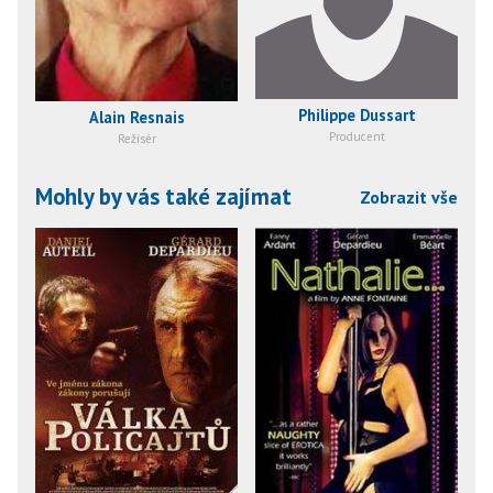
Philippe Dussart
Alain Resnais
Producent
Režisér
Mohly by vás také zajímat
Zobrazit vše