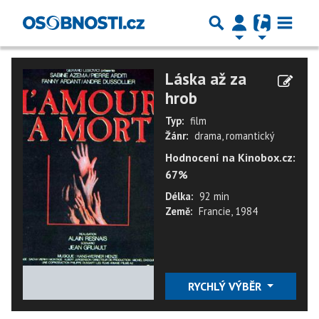
Láska až za
hrob
Typ:
film
Žánr:
drama, romantický
Hodnocení na Kinobox.cz:
67%
Délka:
92 min
Země:
Francie, 1984
★
★
★
★
★
RYCHLÝ VÝBĚR