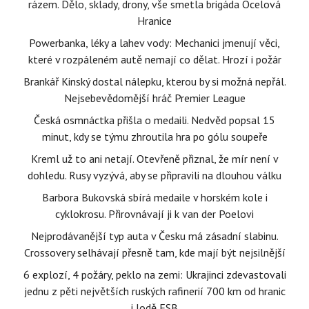
rázem. Dělo, sklady, drony, vše smetla brigáda Ocelová
Hranice
Powerbanka, léky a lahev vody: Mechanici jmenují věci,
které v rozpáleném autě nemají co dělat. Hrozí i požár
Brankář Kinský dostal nálepku, kterou by si možná nepřál.
Nejsebevědomější hráč Premier League
Česká osmnáctka přišla o medaili. Nedvěd popsal 15
minut, kdy se týmu zhroutila hra po gólu soupeře
Kreml už to ani netají. Otevřeně přiznal, že mír není v
dohledu. Rusy vyzývá, aby se připravili na dlouhou válku
Barbora Bukovská sbírá medaile v horském kole i
cyklokrosu. Přirovnávají ji k van der Poelovi
Nejprodávanější typ auta v Česku má zásadní slabinu.
Crossovery selhávají přesně tam, kde mají být nejsilnější
6 explozí, 4 požáry, peklo na zemi: Ukrajinci zdevastovali
jednu z pěti největších ruských rafinerií 700 km od hranic
i lodě FSB