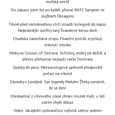
mořská smršť
Do zápasu jsem šel po kalbě, přiznal BKFC šampion ve
službách Oktagonu
Těsně před osmdesátkou strčí mladší kolegyně do kapsy.
Nejkrásnější outfity Jany Švandové berou dech
Chudoba zanechává stopu. Finanční potíže zrychlují
stárnutí mozku
Moby na Colours of Ostrava: Střízlivý, mokrý od deště, a
přesto přichystal nejlepší večer festivalu
Zpátky do pece. Meteorologové upřesnili předpověď
počasí na víkend
Zásnuby v Londýně: Syn legendy Mekyho Žbirky oznámil,
že se žení
Oleokantal z olivového oleje chrání mozek myší, u lidí
zatím chybí důkaz
Video: Ukrajinští pohraničníci vyčistili sektor jedním