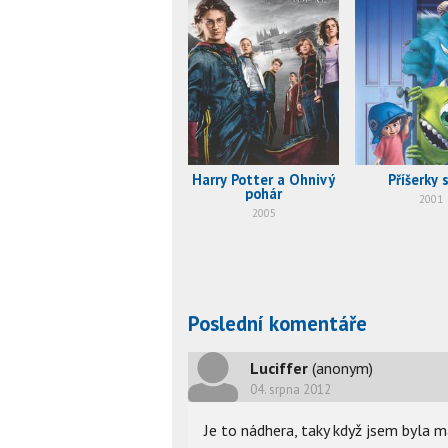
Harry Potter a Ohnivý
Příšerky s
pohár
2001
2005
Poslední komentáře
Luciffer
(anonym)
04. srpna 2012
Je to nádhera, taky když jsem byla m