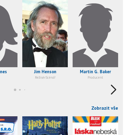
ones
Jim Henson
Martin G. Baker
RežisérScénář
Producent
Zobrazit vše