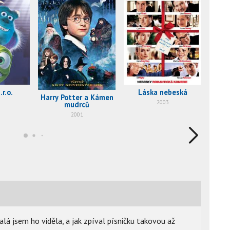
.r.o.
Láska nebeská
1
Harry Potter a Kámen
2003
mudrců
2001
alá jsem ho viděla, a jak zpíval písničku takovou až