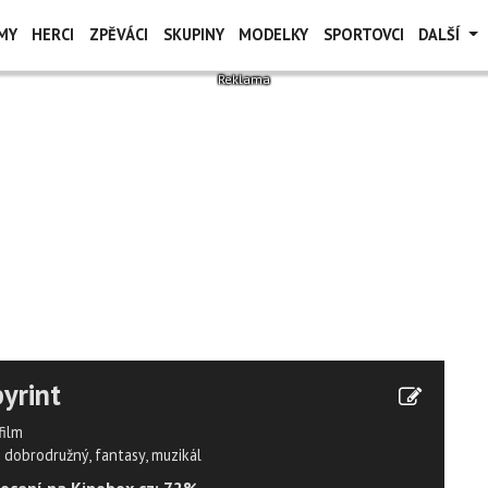
MY
HERCI
ZPĚVÁCI
SKUPINY
MODELKY
SPORTOVCI
DALŠÍ
yrint
film
dobrodružný, fantasy, muzikál