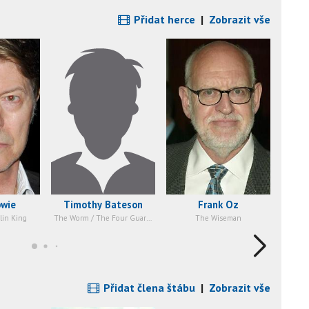
Přidat herce
|
Zobrazit vše
owie
Timothy Bateson
Frank Oz
Chri
lin King
The Worm / The Four Guards / Goblin
The Wiseman
Přidat člena štábu
|
Zobrazit vše