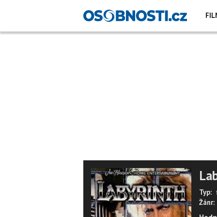
FIL
Lab
Typ:
Žánr: