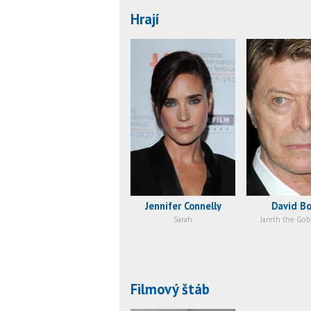
Hrají
Jennifer Connelly
David B
Sarah
Jareth the Gob
Filmový štáb