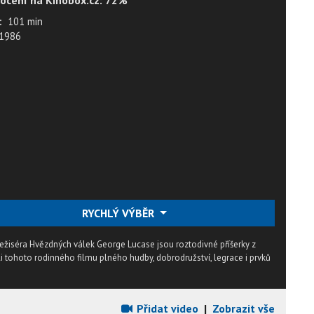
ocení na Kinobox.cz: 72%
:
101 min
1986
RYCHLÝ VÝBĚR
režiséra Hvězdných válek George Lucase jsou roztodivné příšerky z
i tohoto rodinného filmu plného hudby, dobrodružství, legrace i prvků
Přidat video
|
Zobrazit vše