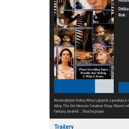
Hodn
Délka
Rok:
★
★
★
★
★
Neobvyklými hrdiny filmu Labyrint z produkce 
dílny The Jim Henson Creature Shop. Hlavní rol
fantasy ztvárnil...
Stručný popis
Trailery