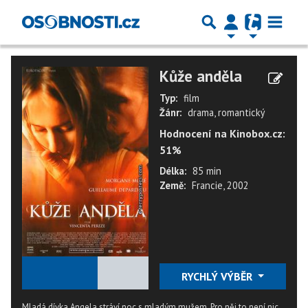
Kůže anděla
Typ:
film
Žánr:
drama, romantický
Hodnocení na Kinobox.cz:
51%
Délka:
85 min
Země:
Francie, 2002
★
★
★
★
★
RYCHLÝ VÝBĚR
Mladá dívka Angela stráví noc s mladým mužem. Pro něj to není nic