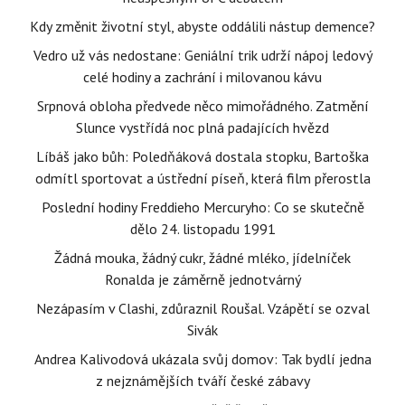
Kdy změnit životní styl, abyste oddálili nástup demence?
Vedro už vás nedostane: Geniální trik udrží nápoj ledový
celé hodiny a zachrání i milovanou kávu
Srpnová obloha předvede něco mimořádného. Zatmění
Slunce vystřídá noc plná padajících hvězd
Líbáš jako bůh: Poledňáková dostala stopku, Bartoška
odmítl sportovat a ústřední píseň, která film přerostla
Poslední hodiny Freddieho Mercuryho: Co se skutečně
dělo 24. listopadu 1991
Žádná mouka, žádný cukr, žádné mléko, jídelníček
Ronalda je záměrně jednotvárný
Nezápasím v Clashi, zdůraznil Roušal. Vzápětí se ozval
Sivák
Andrea Kalivodová ukázala svůj domov: Tak bydlí jedna
z nejznámějších tváří české zábavy