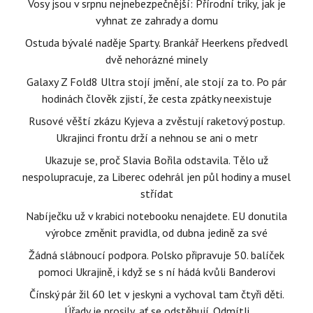
Vosy jsou v srpnu nejnebezpečnější: Přírodní triky, jak je
vyhnat ze zahrady a domu
Ostuda bývalé naděje Sparty. Brankář Heerkens předvedl
dvě nehorázné minely
Galaxy Z Fold8 Ultra stojí jmění, ale stojí za to. Po pár
hodinách člověk zjistí, že cesta zpátky neexistuje
Rusové věští zkázu Kyjeva a zvěstují raketový postup.
Ukrajinci frontu drží a nehnou se ani o metr
Ukazuje se, proč Slavia Bořila odstavila. Tělo už
nespolupracuje, za Liberec odehrál jen půl hodiny a musel
střídat
Nabíječku už v krabici notebooku nenajdete. EU donutila
výrobce změnit pravidla, od dubna jedině za své
Žádná slábnoucí podpora. Polsko připravuje 50. balíček
pomoci Ukrajině, i když se s ní hádá kvůli Banderovi
Čínský pár žil 60 let v jeskyni a vychoval tam čtyři děti.
Úřady je prosily, ať se odstěhují. Odmítli