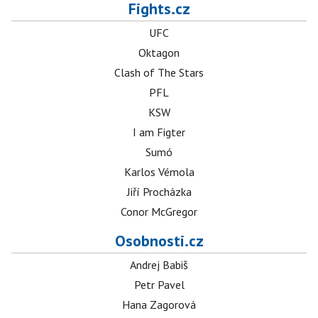
Fights.cz
UFC
Oktagon
Clash of The Stars
PFL
KSW
I am Figter
Sumó
Karlos Vémola
Jiří Procházka
Conor McGregor
Osobnosti.cz
Andrej Babiš
Petr Pavel
Hana Zagorová