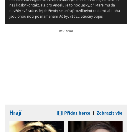
než lidský kontakt, ale pro Angelu je to noc lásky, při které mu dá
navždy své srdce. Jejich životy se ubírají rozdílnými cestami, ale oba
jsou onou nocí poznamenáni. Ač byl vždy...
Stručný popis
Hrají
Přidat herce
|
Zobrazit vše