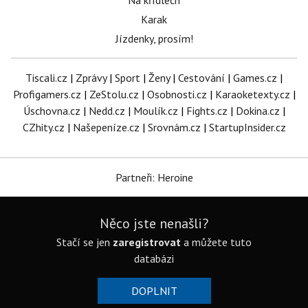
Na křídlech
Karak
Jízdenky, prosím!
Tiscali.cz
|
Zprávy
|
Sport
|
Ženy
|
Cestování
|
Games.cz
|
Profigamers.cz
|
ZeStolu.cz
|
Osobnosti.cz
|
Karaoketexty.cz
|
Úschovna.cz
|
Nedd.cz
|
Moulík.cz
|
Fights.cz
|
Dokina.cz
|
CZhity.cz
|
Našepeníze.cz
|
Srovnám.cz
|
StartupInsider.cz
Partneři: Heroine
Něco jste nenašli?
Stačí se jen
zaregistrovat
a můžete tuto
databázi
DOPLNIT