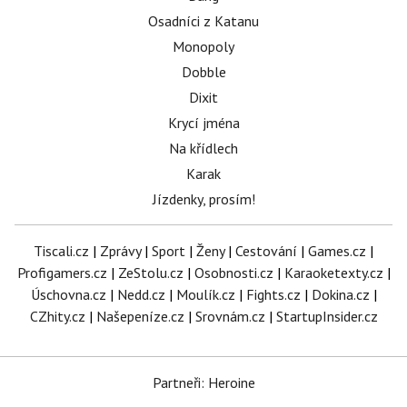
Osadníci z Katanu
Monopoly
Dobble
Dixit
Krycí jména
Na křídlech
Karak
Jízdenky, prosím!
Tiscali.cz
|
Zprávy
|
Sport
|
Ženy
|
Cestování
|
Games.cz
|
Profigamers.cz
|
ZeStolu.cz
|
Osobnosti.cz
|
Karaoketexty.cz
|
Úschovna.cz
|
Nedd.cz
|
Moulík.cz
|
Fights.cz
|
Dokina.cz
|
CZhity.cz
|
Našepeníze.cz
|
Srovnám.cz
|
StartupInsider.cz
Partneři: Heroine