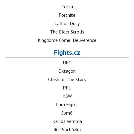
Forza
Fortnite
Call of Duty
The Elder Scrolls
Kingdome Come: Deliverence
Fights.cz
UFC
Oktagon
Clash of The Stars
PFL
KSW
I am Figter
Sumó
Karlos Vémola
Jiří Procházka