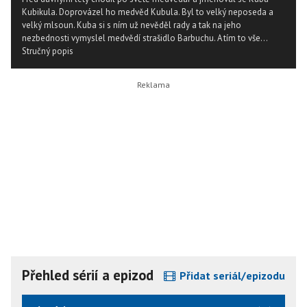
Kubikula. Doprovázel ho medvěd Kubula. Byl to velký neposeda a
velký mlsoun. Kuba si s ním už nevěděl rady a tak na jeho
nezbednosti vymyslel medvědí strašidlo Barbuchu. A tím to vše...
Stručný popis
Přehled sérií a epizod
Přidat seriál/epizodu