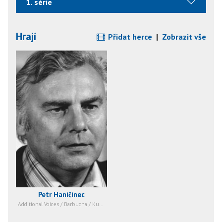
1. série
Hrají
Přidat herce
|
Zobrazit vše
Petr Haničinec
Additional Voices / Barbucha / Kuba Kubikula / …