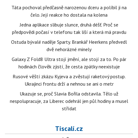
Táta pochoval předčasně narozenou dceru a políbil ji na
čelo. Její reakce ho dostala na kolena
Jedna aplikace slibuje slunce, druhá déšť. Proč se
předpovědi počasí v telefonu tak liší a která má pravdu
Ostuda bývalé naděje Sparty. Brankář Heerkens předvedl
dvě nehorázné minely
Galaxy Z Fold8 Ultra stojí jmění, ale stojí za to. Po pár
hodinách člověk zjistí, že cesta zpátky neexistuje
Rusové věští zkázu Kyjeva a zvěstují raketový postup.
Ukrajinci frontu drží a nehnou se ani o metr
Ukazuje se, proč Slavia Bořila odstavila. Tělo už
nespolupracuje, za Liberec odehrál jen půl hodiny a musel
střídat
Tiscali.cz