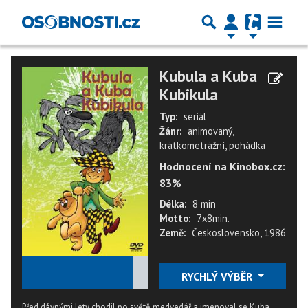
Kubula a Kuba
Kubikula
Typ:
seriál
Žánr:
animovaný,
krátkometrážní, pohádka
Hodnocení na Kinobox.cz:
83%
Délka:
8 min
Motto:
7x8min.
Země:
Československo, 1986
★
★
★
★
★
RYCHLÝ VÝBĚR
Před dávnými lety chodil po světě medvedář a jmenoval se Kuba