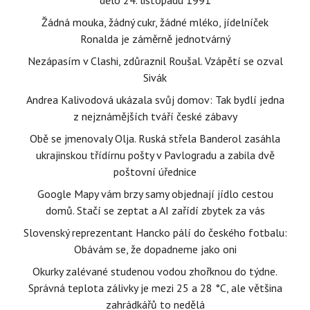
dělo 24. listopadu 1991
Žádná mouka, žádný cukr, žádné mléko, jídelníček
Ronalda je záměrně jednotvárný
Nezápasím v Clashi, zdůraznil Roušal. Vzápětí se ozval
Sivák
Andrea Kalivodová ukázala svůj domov: Tak bydlí jedna
z nejznámějších tváří české zábavy
Obě se jmenovaly Olja. Ruská střela Banderol zasáhla
ukrajinskou třídírnu pošty v Pavlogradu a zabila dvě
poštovní úřednice
Google Mapy vám brzy samy objednají jídlo cestou
domů. Stačí se zeptat a AI zařídí zbytek za vás
Slovenský reprezentant Hancko pálí do českého fotbalu:
Obávám se, že dopadneme jako oni
Okurky zalévané studenou vodou zhořknou do týdne.
Správná teplota zálivky je mezi 25 a 28 °C, ale většina
zahrádkářů to nedělá