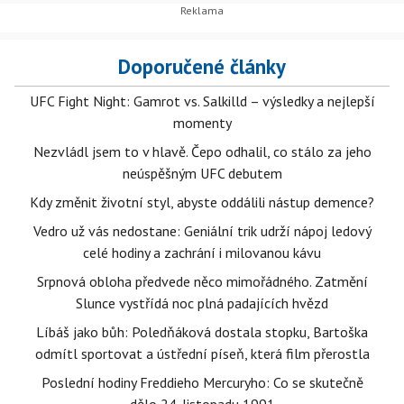
Doporučené články
UFC Fight Night: Gamrot vs. Salkilld – výsledky a nejlepší
momenty
Nezvládl jsem to v hlavě. Čepo odhalil, co stálo za jeho
neúspěšným UFC debutem
Kdy změnit životní styl, abyste oddálili nástup demence?
Vedro už vás nedostane: Geniální trik udrží nápoj ledový
celé hodiny a zachrání i milovanou kávu
Srpnová obloha předvede něco mimořádného. Zatmění
Slunce vystřídá noc plná padajících hvězd
Líbáš jako bůh: Poledňáková dostala stopku, Bartoška
odmítl sportovat a ústřední píseň, která film přerostla
Poslední hodiny Freddieho Mercuryho: Co se skutečně