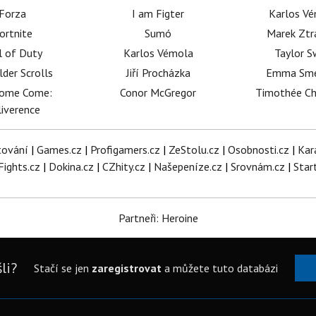
Forza
I am Figter
Karlos V
ortnite
Sumó
Marek Ztr
l of Duty
Karlos Vémola
Taylor S
lder Scrolls
Jiří Procházka
Emma Sm
dome Come:
Conor McGregor
Timothée C
iverence
tování
|
Games.cz
|
Profigamers.cz
|
ZeStolu.cz
|
Osobnosti.cz
|
Kar
Fights.cz
|
Dokina.cz
|
CZhity.cz
|
Našepeníze.cz
|
Srovnám.cz
|
Star
Partneři: Heroine
li?
Stačí se jen
zaregistrovat
a můžete tuto databázi