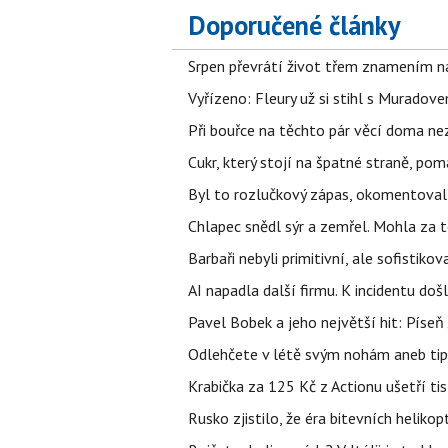
Doporučené články
Srpen převrátí život třem znamením na
Vyřízeno: Fleury už si stihl s Murado
Při bouřce na těchto pár věcí doma ne
Cukr, který stojí na špatné straně, pom
Byl to rozlučkový zápas, okomentova
Chlapec snědl sýr a zemřel. Mohla za t
Barbaři nebyli primitivní, ale sofistikov
AI napadla další firmu. K incidentu doš
Pavel Bobek a jeho největší hit: Pís
Odlehčete v létě svým nohám aneb tip
Krabička za 125 Kč z Actionu ušetří tis
Rusko zjistilo, že éra bitevních helikopt