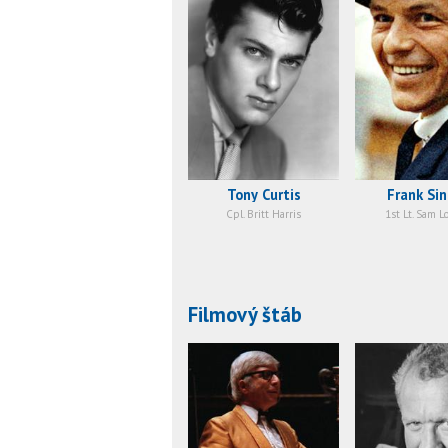
Tony Curtis
Frank Sin
Cpl. Britt Harris
1st Lt. Sam L
Filmový štáb