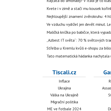
Rajčata do limonády? V Itálii je to klas
Kvete i v zimě a stačí mu kousek kořín
Nejhloupější znamení zvěrokruhu: 4 hl
Ve vzduchu vydržel jen devět minut. L
Maličká knížka po babičce, která vypad
„Azbest IT světa“: 70 % světových tra
Střelba u Kremlu kvůli e-shopu za bilio
Tato matematická hádanka nachytala už t
Tiscali.cz
Ga
Inflace
R
Ukrajina
Assas
Válka na Ukrajině
S
Migrační politika
ME ve fotbale 2024
D