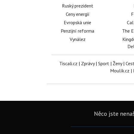
Ruský prezident
Ceny energií
F
Evropská unie
Cal
Penzijní reforma
The E
Vynález
King
Del
Tiscali.cz
|
Zprávy
|
Sport
|
Ženy
|
Ces
Moulík.cz
|
Něco jste nenaš