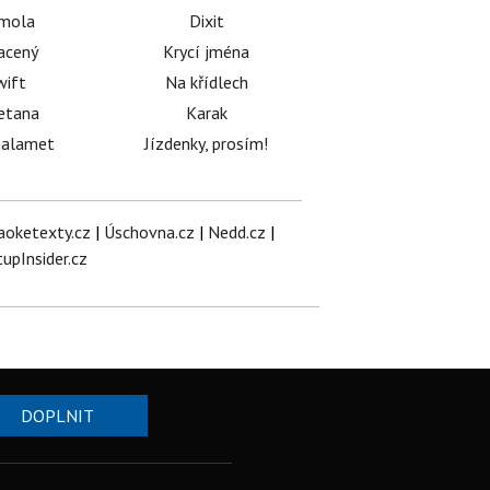
émola
Dixit
acený
Krycí jména
wift
Na křídlech
etana
Karak
halamet
Jízdenky, prosím!
aoketexty.cz
|
Úschovna.cz
|
Nedd.cz
|
tupInsider.cz
DOPLNIT