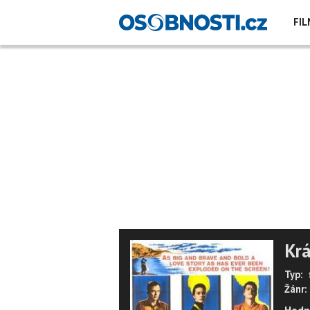
FIL
Krá
Typ:
Žánr: