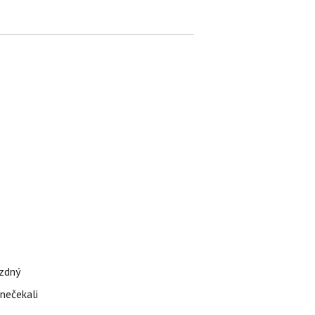
ázdný
 nečekali