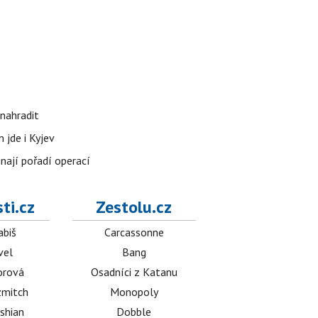
nahradit
 jde i Kyjev
znají pořadí operací
ti.cz
Zestolu.cz
abiš
Carcassonne
vel
Bang
orová
Osadníci z Katanu
mitch
Monopoly
shian
Dobble