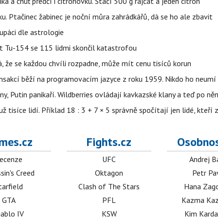
ika a chuť předčí i citrónovku. Stačí 500 g rajčat a jeden citrón
ku. Ptačinec žabinec je noční můra zahrádkářů, dá se ho ale zbavit
upáci dle astrologie
et Tu-154 se 115 lidmi skončil katastrofou
á, že se každou chvíli rozpadne, může mít cenu tisíců korun
nsakcí běží na programovacím jazyce z roku 1959. Nikdo ho neumí 
ny, Putin panikaří. Wildberries ovládají kavkazské klany a teď po něm
isíce lidí. Příklad 18 : 3 + 7 × 5 správně spočítají jen lidé, kteří 
mes.cz
Fights.cz
Osobnos
ecenze
UFC
Andrej B
sin's Creed
Oktagon
Petr Pa
tarfield
Clash of The Stars
Hana Zag
GTA
PFL
Kazma Kaz
iablo IV
KSW
Kim Karda