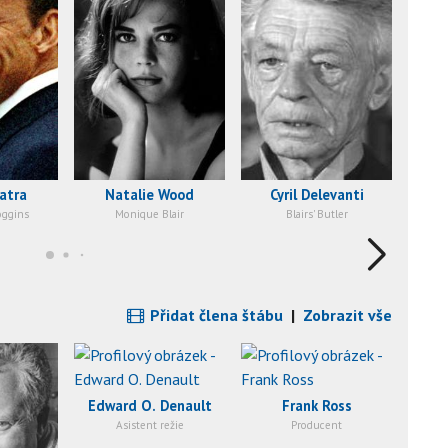
atra
Natalie Wood
Cyril Delevanti
oggins
Monique Blair
Blairs' Butler
Přidat člena štábu
|
Zobrazit vše
Edward O. Denault
Frank Ross
Asistent režie
Producent