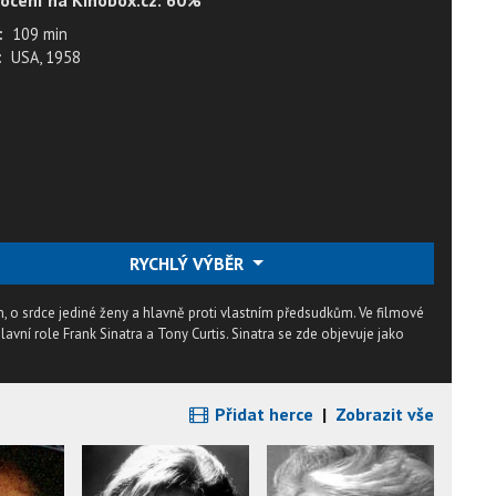
ocení na Kinobox.cz: 60%
:
109 min
:
USA, 1958
RYCHLÝ VÝBĚR
ům, o srdce jediné ženy a hlavně proti vlastním předsudkům. Ve filmové
vní role Frank Sinatra a Tony Curtis. Sinatra se zde objevuje jako
Přidat herce
|
Zobrazit vše