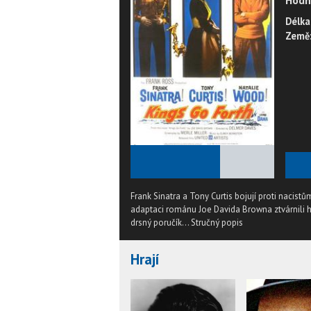
Hodn
Délka
Země
★
★
★
★
★
Frank Sinatra a Tony Curtis bojují proti nacist
adaptaci románu Joe Davida Browna ztvárnili hla
drsný poručík...
Stručný popis
Hrají