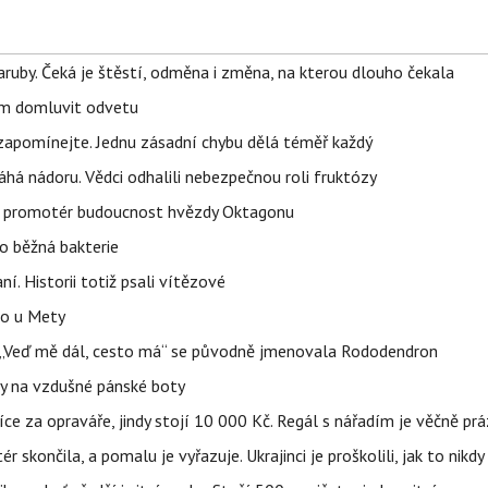
ruby. Čeká je štěstí, odměna i změna, na kterou dlouho čekala
vem domluvit odvetu
zapomínejte. Jednu zásadní chybu dělá téměř každý
áhá nádoru. Vědci odhalili nebezpečnou roli fruktózy
l promotér budoucnost hvězdy Oktagonu
o běžná bakterie
aní. Historii totiž psali vítězové
lo u Mety
eň „Veď mě dál, cesto má“ se původně jmenovala Rododendron
y na vzdušné pánské boty
íce za opraváře, jindy stojí 10 000 Kč. Regál s nářadím je věčně pr
ér skončila, a pomalu je vyřazuje. Ukrajinci je proškolili, jak to nikdy