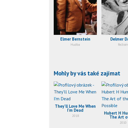
Elmer Bernstein
Delmer D
Hudba
Režisér
Mohly by vás také zajímat
They'll Love Me When
I'm Dead
Hubert H Hu
2018
The Art o
Possib
2010