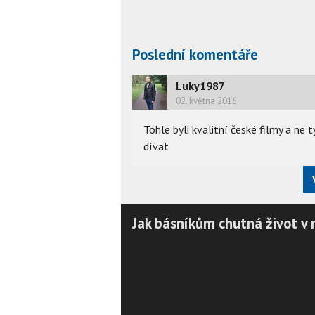
Poslední komentáře
Luky1987
02. května 2016
Tohle byli kvalitní české filmy a ne 
dívat
Jak básníkům chutná život v 