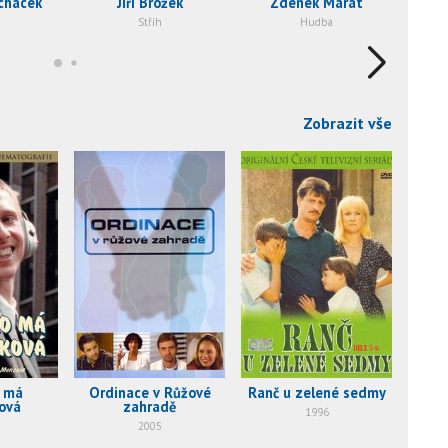
chácek
Jiří Brožek
Zdenek Marat
Střih
Hudba
Zobrazit vše
o má
Ordinace v Růžové
Ranč u zelené sedmy
A
ová
zahradě
1996
2005