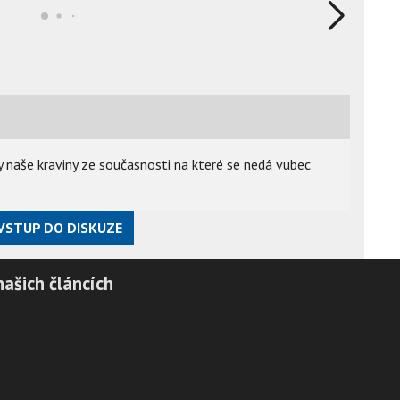
ty naše kraviny ze současnosti na které se nedá vubec
VSTUP DO DISKUZE
našich článcích