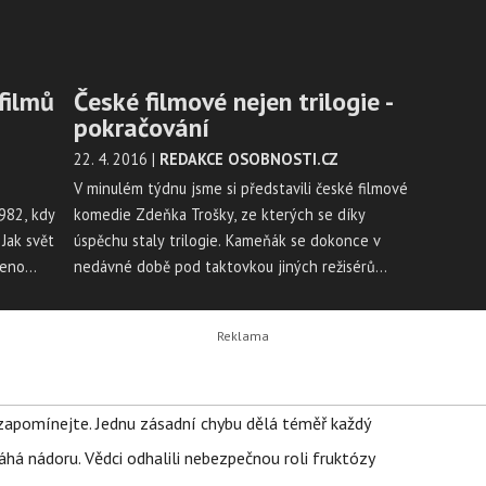
filmů
České filmové nejen trilogie -
pokračování
22. 4. 2016
|
REDAKCE OSOBNOSTI.CZ
V minulém týdnu jsme si představili české filmové
982, kdy
komedie Zdeňka Trošky, ze kterých se díky
 Jak svět
úspěchu staly trilogie. Kameňák se dokonce v
čeno
nedávné době pod taktovkou jiných režisérů
lm,
dočkal dvou, ne zrovna zdařilých, pokračování.
ází z
Aby byl náš výčet kompletní, přinášíme vám další
myslíte
velice oblíbené filmové série. Kterou z nich máte
sti v
nejraději?
zapomínejte. Jednu zásadní chybu dělá téměř každý
áhá nádoru. Vědci odhalili nebezpečnou roli fruktózy