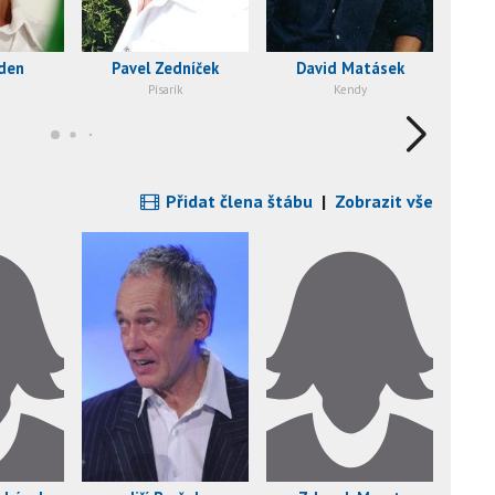
oden
Pavel Zedníček
David Matásek
Ru
Písarík
Kendy
Přidat člena štábu
|
Zobrazit vše