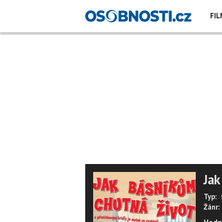
FIL
Jak
Typ:
Žánr: