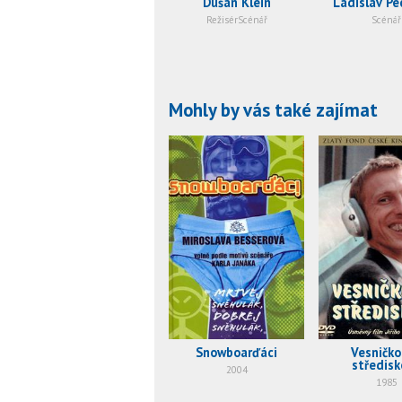
Dušan Klein
Ladislav Pe
RežisérScénář
Scénář
Mohly by vás také zajímat
Snowboarďáci
Vesničk
středisk
2004
1985