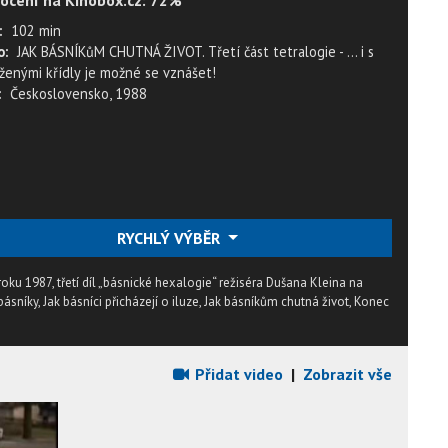
ocení na Kinobox.cz: 72%
:
102 min
o:
JAK BÁSNÍKůM CHUTNÁ ŽIVOT. Třetí část tetralogie - ... i s
iženými křídly je možné se vznášet!
:
Československo, 1988
RYCHLÝ VÝBĚR
oku 1987, třetí díl „básnické hexalogie“ režiséra Dušana Kleina na
ásníky, Jak básníci přicházejí o iluze, Jak básníkům chutná život, Konec
Přidat video
|
Zobrazit vše