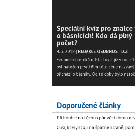
Speciální kvíz pro znalce 
o básnících! Kdo dá plný
počet?
4. 3. 2018
|
REDAKCE OSOBNOSTI.CZ
Fenomén básníků odstartoval již v roce 1
byl natočen první film této série nazvaný
přichází o básníky. Od té doby bylo nato
dalších 5 pokračování, z nichž poslední fi
nazvaný Jak básníci čekají na zázrak, poch
letošního roku. Viděli jste všechny díly a 
si, že je znáte dobře? Otestujte své znalo
Doporučené články
kvízu!
Při bouřce na těchto pár věcí doma ne
Cukr, který stojí na špatné straně, pom