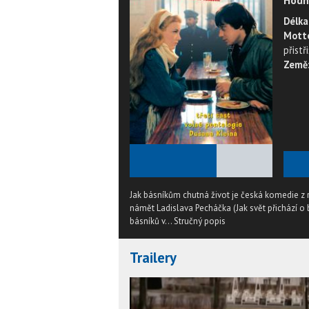
Hodn
Délka
Mott
přistř
Země
★
★
★
★
★
Jak básníkům chutná život je česká komedie z r
námět Ladislava Pecháčka (Jak svět přichází o b
básníků v...
Stručný popis
Trailery