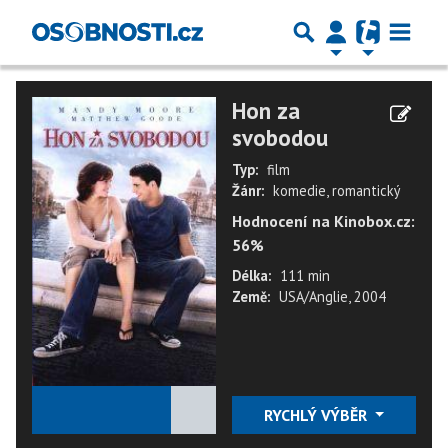
Hon za
svobodou
Typ:
film
Žánr:
komedie, romantický
Hodnocení na Kinobox.cz:
56%
Délka:
111 min
Země:
USA/Anglie, 2004
★
★
★
★
★
RYCHLÝ VÝBĚR