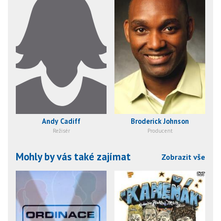
Andy Cadiff
Broderick Johnson
Režisér
Producent
Mohly by vás také zajímat
Zobrazit vše