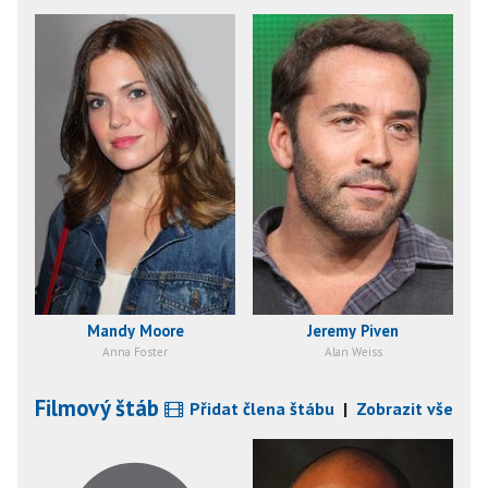
Mandy Moore
Jeremy Piven
Anna Foster
Alan Weiss
Filmový štáb
Přidat člena štábu
|
Zobrazit vše