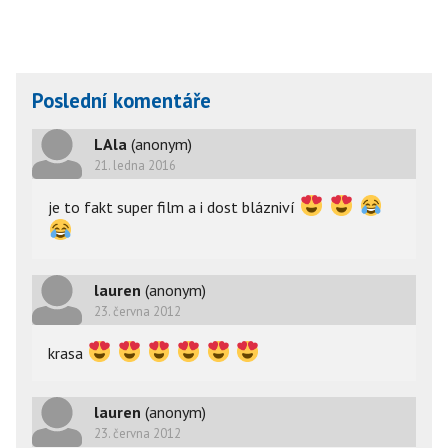
Poslední komentáře
LAla
(anonym)
21. ledna 2016
je to fakt super film a i dost blázniví
lauren
(anonym)
23. června 2012
krasa
lauren
(anonym)
23. června 2012