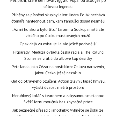
Pět písní, které definovaly Iggyho Popa: od Stooges po
sólovou legendu
Příběhy za písněmi skupiny Jelen: Jindra Polák nechává
čtenáře nahlédnout tam, kam fanoušci dosud nesměli
„Až mi ho skoro bylo líto." Jaromíra Soukupa našli zle
zbitého po útoku maskovaných mužů
Opak dejá vu existuje. Je ale ještě podivnější
Hitparády: Meduza ovládla česká rádia a The Rolling
Stones se vrátili do albové top desítky
Petr Janda jako Cézar na nosítkách: Oslava narozenin,
jakou Česko ještě nezažilo
Klid od otravného bzučení: Action zlevnil lapač hmyzu,
vyčistí dvacet metrů prostoru
Meruňkový koláč s tvarohem a zakysanou smetanou:
Svěží letní moučník bez zbytečné práce
Jak bezpečně přesadit jahodníky: Vyhněte se šoku ze