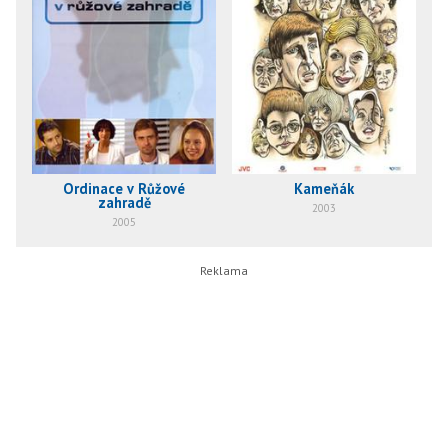
Ordinace v Růžové
Kameňák
zahradě
2003
2005