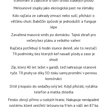
stěhování a zajistěte si obří úrodu sladkých plodů
Melounové slupky jako ekologická past na slimáky
Kdo rajčata ze zahrady zmrazí nebo suší, přichází o
většinu chuti. Babiččin způsob je jednodušší a funguje
lépe
Zavařená masová směs po domácku: Tajná zbraň pro
večery bez plánu a velkého vaření
Rajčata potřebují 6 hodin slunce denně, ale to nestačí.
Tři podmínky, bez kterých keř nasadí plody a zase je
shodí
Zip, který 40 let ležel v garáži, teď nahrazuje stanové
tyče. Tři pruhy se díky 3D tisku samy promění v pevnou
konstrukci
Dítě ji kopalo do sedačky celý let. Když přistáli, vytáhla
telefon a matka zbledla
Finsko zbrojí přímo u ruských hranic. Nakupuje nenápadné
systémy, které sestřelí letouny na 9 km a váží jen 87 kg