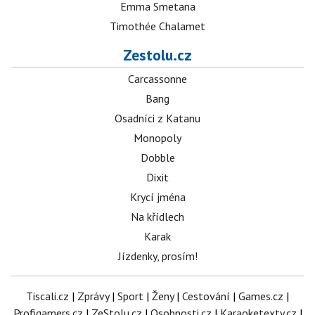
Emma Smetana
Timothée Chalamet
Zestolu.cz
Carcassonne
Bang
Osadníci z Katanu
Monopoly
Dobble
Dixit
Krycí jména
Na křídlech
Karak
Jízdenky, prosím!
Tiscali.cz
|
Zprávy
|
Sport
|
Ženy
|
Cestování
|
Games.cz
|
Profigamers.cz
|
ZeStolu.cz
|
Osobnosti.cz
|
Karaoketexty.cz
|