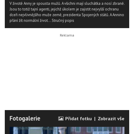
V životě Anny je spousta mužů. A všichni mají sluchátka a nosí zbraně.
Jsou to totiž tajní agenti, jejichž úkolem je zajistit nejvyšší ochranu
dceři nejvlivnějšího muže země, prezidenta Spojených států. A Annino
přání žít normální život...
Stručný popis
Fotogalerie
Přidat fotku
|
Zobrazit vše