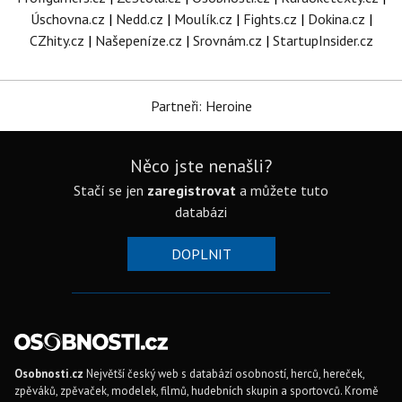
Úschovna.cz
|
Nedd.cz
|
Moulík.cz
|
Fights.cz
|
Dokina.cz
|
CZhity.cz
|
Našepeníze.cz
|
Srovnám.cz
|
StartupInsider.cz
Partneři: Heroine
Něco jste nenašli?
Stačí se jen
zaregistrovat
a můžete tuto
databázi
DOPLNIT
Osobnosti.cz
Největší český web s databází osobností, herců, hereček,
zpěváků, zpěvaček, modelek, filmů, hudebních skupin a sportovců. Kromě