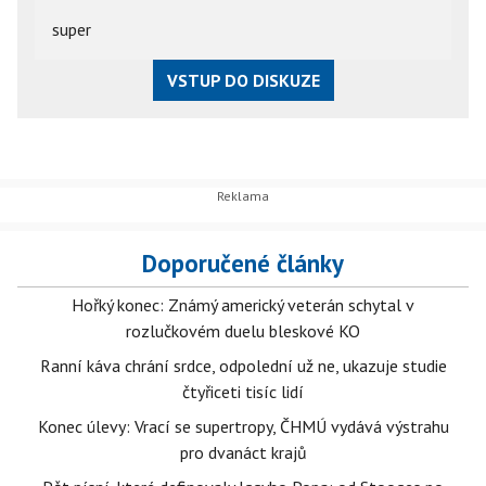
super
VSTUP DO DISKUZE
Doporučené články
Hořký konec: Známý americký veterán schytal v
rozlučkovém duelu bleskové KO
Ranní káva chrání srdce, odpolední už ne, ukazuje studie
čtyřiceti tisíc lidí
Konec úlevy: Vrací se supertropy, ČHMÚ vydává výstrahu
pro dvanáct krajů