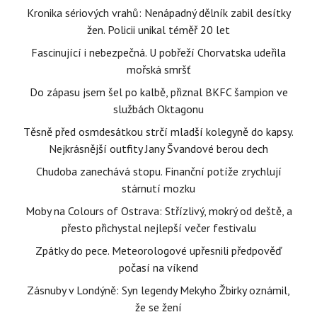
Kronika sériových vrahů: Nenápadný dělník zabil desítky
žen. Policii unikal téměř 20 let
Fascinující i nebezpečná. U pobřeží Chorvatska udeřila
mořská smršť
Do zápasu jsem šel po kalbě, přiznal BKFC šampion ve
službách Oktagonu
Těsně před osmdesátkou strčí mladší kolegyně do kapsy.
Nejkrásnější outfity Jany Švandové berou dech
Chudoba zanechává stopu. Finanční potíže zrychlují
stárnutí mozku
Moby na Colours of Ostrava: Střízlivý, mokrý od deště, a
přesto přichystal nejlepší večer festivalu
Zpátky do pece. Meteorologové upřesnili předpověď
počasí na víkend
Zásnuby v Londýně: Syn legendy Mekyho Žbirky oznámil,
že se žení