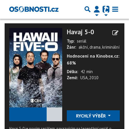
Havaj 5-0
Typ:
seriál
Žánr:
akční, drama, kriminální
Hodnocení na Kinobox.cz:
68%
Délka:
42 min
Země:
USA, 2010
★
★
★
★
★
RYCHLÝ VÝBĚR
Havaj 5-0 je novým seriálem, navazujícím na legendární seriál o