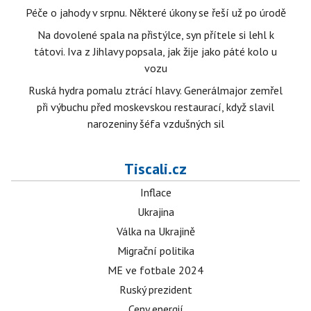
Péče o jahody v srpnu. Některé úkony se řeší už po úrodě
Na dovolené spala na přistýlce, syn přítele si lehl k
tátovi. Iva z Jihlavy popsala, jak žije jako páté kolo u
vozu
Ruská hydra pomalu ztrácí hlavy. Generálmajor zemřel
při výbuchu před moskevskou restaurací, když slavil
narozeniny šéfa vzdušných sil
Tiscali.cz
Inflace
Ukrajina
Válka na Ukrajině
Migrační politika
ME ve fotbale 2024
Ruský prezident
Ceny energií