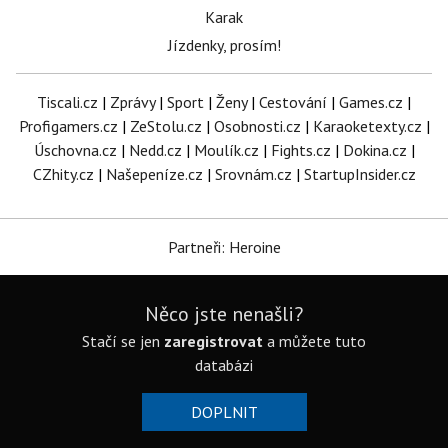
Karak
Jízdenky, prosím!
Tiscali.cz
|
Zprávy
|
Sport
|
Ženy
|
Cestování
|
Games.cz
|
Profigamers.cz
|
ZeStolu.cz
|
Osobnosti.cz
|
Karaoketexty.cz
|
Úschovna.cz
|
Nedd.cz
|
Moulík.cz
|
Fights.cz
|
Dokina.cz
|
CZhity.cz
|
Našepeníze.cz
|
Srovnám.cz
|
StartupInsider.cz
Partneři: Heroine
Něco jste nenašli?
Stačí se jen
zaregistrovat
a můžete tuto
databázi
DOPLNIT