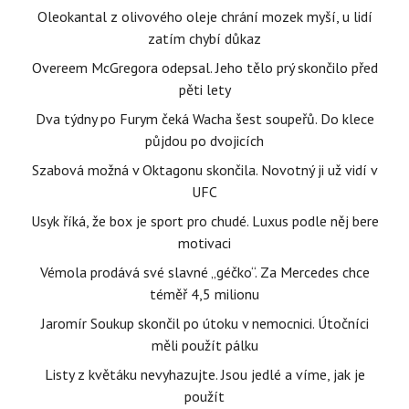
Oleokantal z olivového oleje chrání mozek myší, u lidí
zatím chybí důkaz
Overeem McGregora odepsal. Jeho tělo prý skončilo před
pěti lety
Dva týdny po Furym čeká Wacha šest soupeřů. Do klece
půjdou po dvojicích
Szabová možná v Oktagonu skončila. Novotný ji už vidí v
UFC
Usyk říká, že box je sport pro chudé. Luxus podle něj bere
motivaci
Vémola prodává své slavné „géčko“. Za Mercedes chce
téměř 4,5 milionu
Jaromír Soukup skončil po útoku v nemocnici. Útočníci
měli použít pálku
Listy z květáku nevyhazujte. Jsou jedlé a víme, jak je
použít