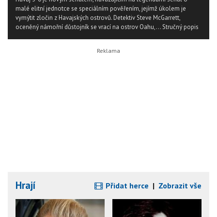
malé elitní jednotce se speciálním pověřením, jejímž úkolem je
vymýtit zločin z Havajských ostrovů. Detektiv Steve McGarrett,
oceněný námořní důstojník se vrací na ostrov Oahu,...
Stručný popis
Hrají
Přidat herce
|
Zobrazit vše