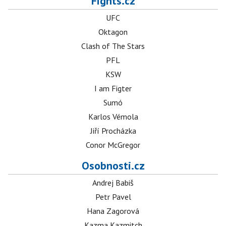
Fights.cz
UFC
Oktagon
Clash of The Stars
PFL
KSW
I am Figter
Sumó
Karlos Vémola
Jiří Procházka
Conor McGregor
Osobnosti.cz
Andrej Babiš
Petr Pavel
Hana Zagorová
Kazma Kazmitch