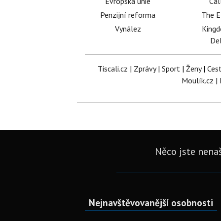
Evropská unie
Cal
Penzijní reforma
The E
Vynález
King
Del
Tiscali.cz
|
Zprávy
|
Sport
|
Ženy
|
Ces
Moulík.cz
|
Něco jste nenaš
Nejnavštěvovanější osobnosti