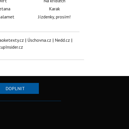
wift
Na křídlech
etana
Karak
halamet
Jízdenky, prosím!
aoketexty.cz
|
Úschovna.cz
|
Nedd.cz
|
tupInsider.cz
DOPLNIT