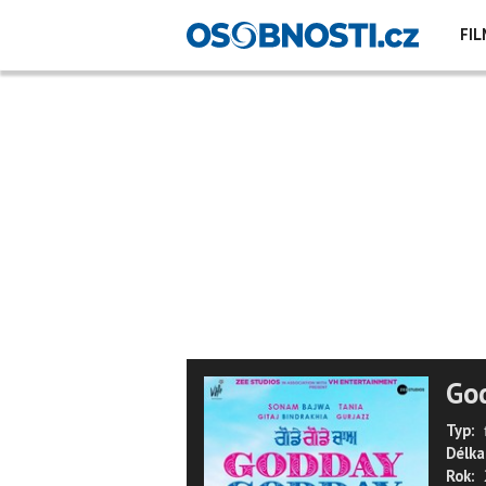
FIL
Go
Typ:
Délka
Rok: