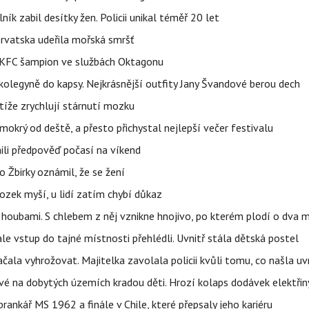
ík zabil desítky žen. Policii unikal téměř 20 let
orvatska udeřila mořská smršť
 BKFC šampion ve službách Oktagonu
olegyně do kapsy. Nejkrásnější outfity Jany Švandové berou dech
íže zrychlují stárnutí mozku
mokrý od deště, a přesto přichystal nejlepší večer festivalu
ili předpověď počasí na víkend
 Žbirky oznámil, že se žení
ozek myší, u lidí zatím chybí důkaz
 i houbami. S chlebem z něj vznikne hnojivo, po kterém plodí o dva 
ale vstup do tajné místnosti přehlédli. Uvnitř stála dětská postel
začala vyhrožovat. Majitelka zavolala policii kvůli tomu, co našla uv
é na dobytých územích kradou děti. Hrozí kolaps dodávek elektřiny
 brankář MS 1962 a finále v Chile, které přepsaly jeho kariéru