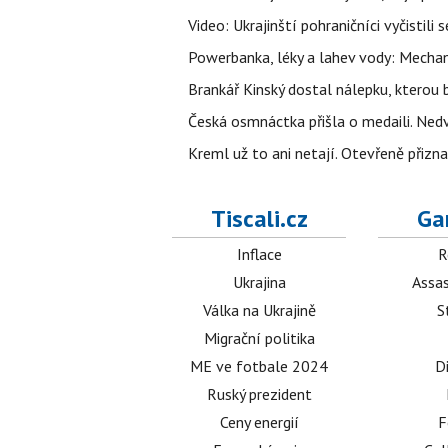
Video: Ukrajinští pohraničníci vyčistil
Powerbanka, léky a lahev vody: Mechani
Brankář Kinský dostal nálepku, kterou
Česká osmnáctka přišla o medaili. Ned
Kreml už to ani netají. Otevřeně přizna
Tiscali.cz
Ga
Inflace
R
Ukrajina
Assas
Válka na Ukrajině
S
Migrační politika
ME ve fotbale 2024
D
Ruský prezident
Ceny energií
F