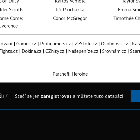
l of Duty
Karlos Vémola
Taylor S
lder Scrolls
Jiří Procházka
Emma Sm
dome Come:
Conor McGregor
Timothée C
iverence
tování
|
Games.cz
|
Profigamers.cz
|
ZeStolu.cz
|
Osobnosti.cz
|
Kar
Fights.cz
|
Dokina.cz
|
CZhity.cz
|
Našepeníze.cz
|
Srovnám.cz
|
Star
Partneři: Heroine
li?
Stačí se jen
zaregistrovat
a můžete tuto databázi