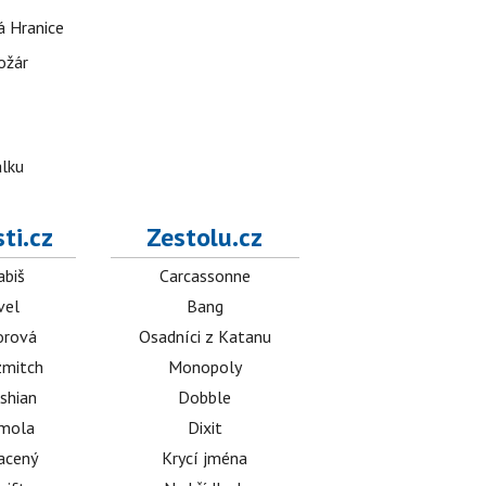
á Hranice
ožár
álku
ti.cz
Zestolu.cz
abiš
Carcassonne
vel
Bang
orová
Osadníci z Katanu
mitch
Monopoly
shian
Dobble
émola
Dixit
acený
Krycí jména