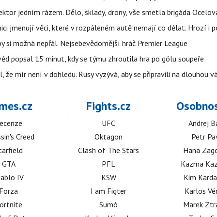
i sektor jedním rázem. Dělo, sklady, drony, vše smetla brigáda Ocelov
ci jmenují věci, které v rozpáleném autě nemají co dělat. Hrozí i p
 by si možná nepřál. Nejsebevědomější hráč Premier League
věd popsal 15 minut, kdy se týmu zhroutila hra po gólu soupeře
l, že mír není v dohledu. Rusy vyzývá, aby se připravili na dlouhou v
mes.cz
Fights.cz
Osobnos
ecenze
UFC
Andrej B
sin's Creed
Oktagon
Petr Pa
tarfield
Clash of The Stars
Hana Zag
GTA
PFL
Kazma Kaz
iablo IV
KSW
Kim Karda
Forza
I am Figter
Karlos V
ortnite
Sumó
Marek Ztr