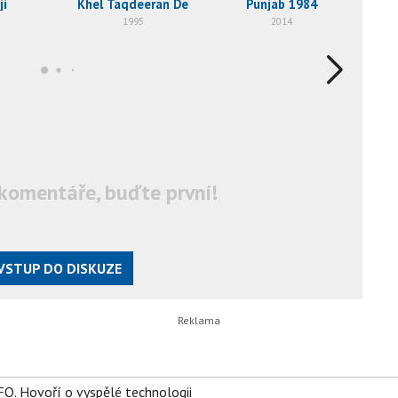
ji
Khel Taqdeeran De
Punjab 1984
1995
2014
komentáře, buďte první!
VSTUP DO DISKUZE
FO. Hovoří o vyspělé technologii