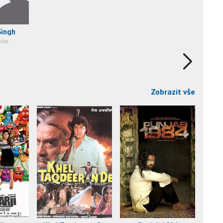
Singh
ežie
Zobrazit vše