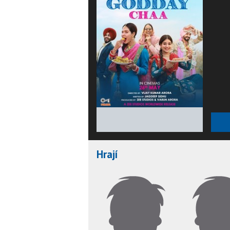
★
★
★
★
★
Hrají