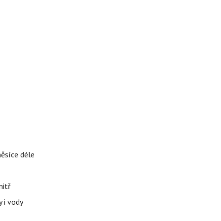
měsíce déle
nitř
 i vody