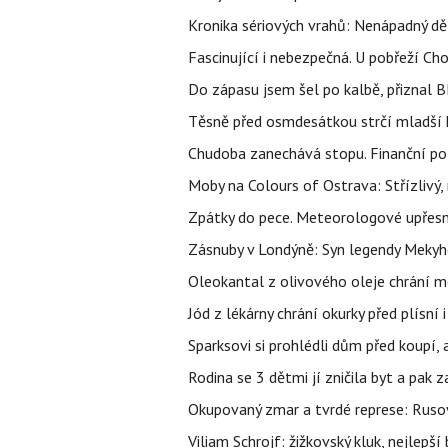
Kronika sériových vrahů: Nenápadný děln
Fascinující i nebezpečná. U pobřeží Ch
Do zápasu jsem šel po kalbě, přiznal
Těsně před osmdesátkou strčí mladší k
Chudoba zanechává stopu. Finanční pot
Moby na Colours of Ostrava: Střízlivý, 
Zpátky do pece. Meteorologové upřesn
Zásnuby v Londýně: Syn legendy Mekyho
Oleokantal z olivového oleje chrání m
Jód z lékárny chrání okurky před plísní
Sparksovi si prohlédli dům před koupí, 
Rodina se 3 dětmi jí zničila byt a pak 
Okupovaný zmar a tvrdé represe: Rusov
Viliam Schrojf: žižkovský kluk, nejlepší