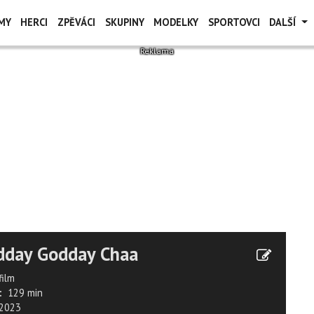
MY
HERCI
ZPĚVÁCI
SKUPINY
MODELKY
SPORTOVCI
DALŠÍ
dday Godday Chaa
film
:
129 min
2023