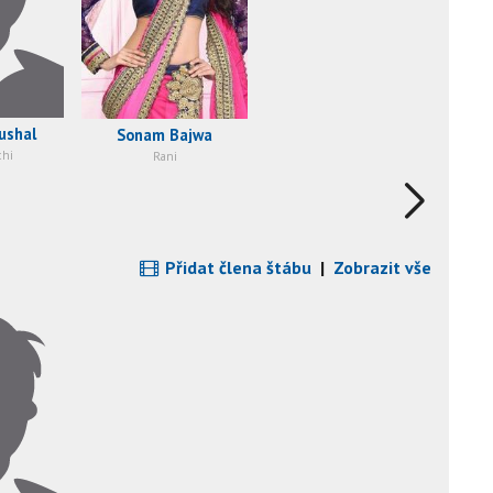
ushal
Sonam Bajwa
chi
Rani
Přidat člena štábu
|
Zobrazit vše