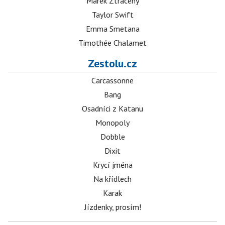
Marek Ztracený
Taylor Swift
Emma Smetana
Timothée Chalamet
Zestolu.cz
Carcassonne
Bang
Osadníci z Katanu
Monopoly
Dobble
Dixit
Krycí jména
Na křídlech
Karak
Jízdenky, prosím!