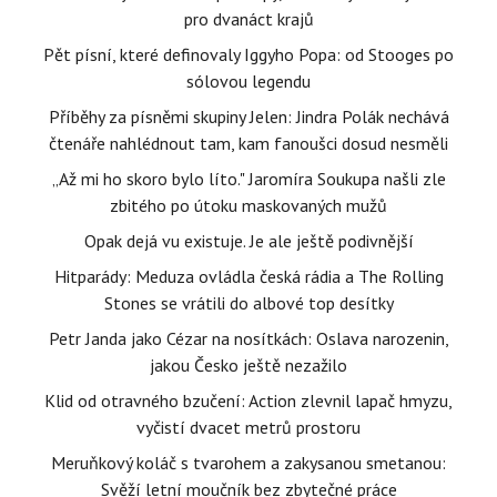
pro dvanáct krajů
Pět písní, které definovaly Iggyho Popa: od Stooges po
sólovou legendu
Příběhy za písněmi skupiny Jelen: Jindra Polák nechává
čtenáře nahlédnout tam, kam fanoušci dosud nesměli
„Až mi ho skoro bylo líto." Jaromíra Soukupa našli zle
zbitého po útoku maskovaných mužů
Opak dejá vu existuje. Je ale ještě podivnější
Hitparády: Meduza ovládla česká rádia a The Rolling
Stones se vrátili do albové top desítky
Petr Janda jako Cézar na nosítkách: Oslava narozenin,
jakou Česko ještě nezažilo
Klid od otravného bzučení: Action zlevnil lapač hmyzu,
vyčistí dvacet metrů prostoru
Meruňkový koláč s tvarohem a zakysanou smetanou:
Svěží letní moučník bez zbytečné práce