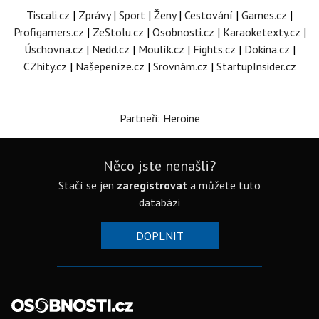
Tiscali.cz
|
Zprávy
|
Sport
|
Ženy
|
Cestování
|
Games.cz
|
Profigamers.cz
|
ZeStolu.cz
|
Osobnosti.cz
|
Karaoketexty.cz
|
Úschovna.cz
|
Nedd.cz
|
Moulík.cz
|
Fights.cz
|
Dokina.cz
|
CZhity.cz
|
Našepeníze.cz
|
Srovnám.cz
|
StartupInsider.cz
Partneři: Heroine
Něco jste nenašli?
Stačí se jen
zaregistrovat
a můžete tuto
databázi
DOPLNIT