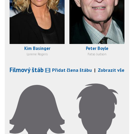
Kim Basinger
Peter Boyle
Lorene Rogers
Fatso Judson
Filmový štáb
Přidat člena štábu
|
Zobrazit vše