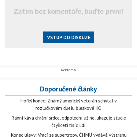
Zatím bez komentáře, buďte první!
VSTUP DO DISKUZE
Doporučené články
Hořký konec: Známý americký veterán schytal v
rozlučkovém duelu bleskové KO
Ranní káva chrání srdce, odpolední už ne, ukazuje studie
čtyřiceti tisíc lidí
Konec úlevy: Vrací se supertropy, ČHMÚ vydává výstrahu