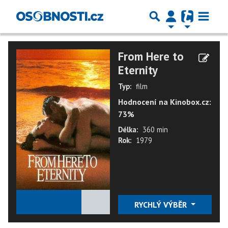
From Here to
Eternity
Typ:
film
Hodnocení na Kinobox.cz:
73%
Délka:
360 min
Rok:
1979
★
★
★
★
★
RYCHLÝ VÝBĚR