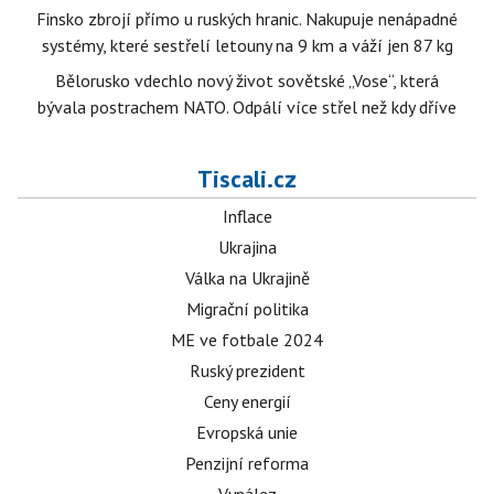
Finsko zbrojí přímo u ruských hranic. Nakupuje nenápadné
systémy, které sestřelí letouny na 9 km a váží jen 87 kg
Bělorusko vdechlo nový život sovětské „Vose“, která
bývala postrachem NATO. Odpálí více střel než kdy dříve
Tiscali.cz
Inflace
Ukrajina
Válka na Ukrajině
Migrační politika
ME ve fotbale 2024
Ruský prezident
Ceny energií
Evropská unie
Penzijní reforma