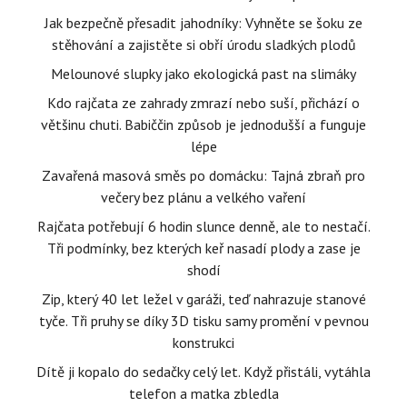
Jak bezpečně přesadit jahodníky: Vyhněte se šoku ze
stěhování a zajistěte si obří úrodu sladkých plodů
Melounové slupky jako ekologická past na slimáky
Kdo rajčata ze zahrady zmrazí nebo suší, přichází o
většinu chuti. Babiččin způsob je jednodušší a funguje
lépe
Zavařená masová směs po domácku: Tajná zbraň pro
večery bez plánu a velkého vaření
Rajčata potřebují 6 hodin slunce denně, ale to nestačí.
Tři podmínky, bez kterých keř nasadí plody a zase je
shodí
Zip, který 40 let ležel v garáži, teď nahrazuje stanové
tyče. Tři pruhy se díky 3D tisku samy promění v pevnou
konstrukci
Dítě ji kopalo do sedačky celý let. Když přistáli, vytáhla
telefon a matka zbledla