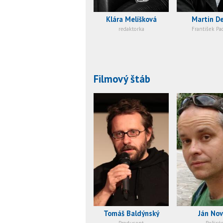
Klára Melíšková
Martin De
redaktorka
František Pa
Filmový štáb
Tomáš Baldýnský
Ján No
Producent
Režisér