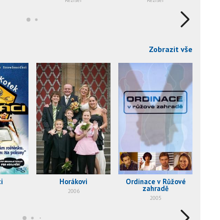
Zobrazit vše
i
Horákovi
Ordinace v Růžové
Slunc
zahradě
2006
2005