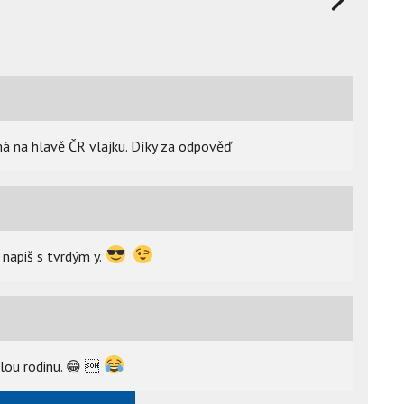
á na hlavě ČR vlajku. Díky za odpověď
 napiš s tvrdým y.
lou rodinu.
😁
