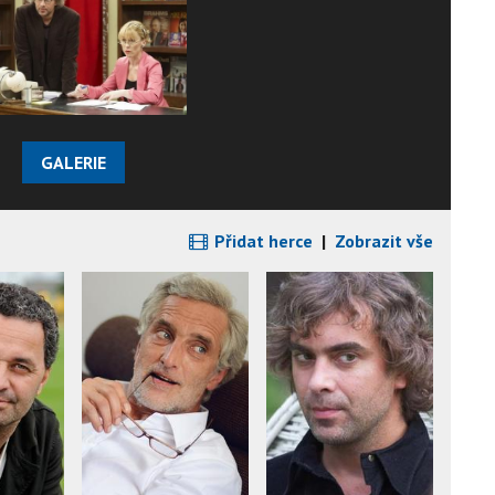
GALERIE
Přidat herce
|
Zobrazit vše