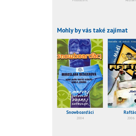
Mohly by vás také zajímat
Snowboarďáci
Rafťác
2004
2006