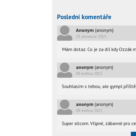
Poslední komentáře
Anonym
(anonym)
23. července 2015
Mám dotaz. Co je za díl kdy Ozzák m
anonym
(anonym)
09. května 2015
Souhlasím s tebou, ale gympl příště
anonym
(anonym)
09. května 2015
Super sitcom. Vtipné, zábavné pro ce