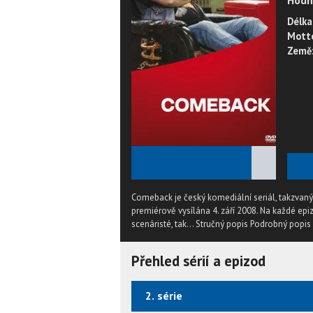
Hodn
Délka
Mott
Země
★
★
★
★
★
Comeback je český komediální seriál, takzvaný
premiérově vysílána 4. září 2008. Na každé epiz
scenáristé, tak...
Stručný popis
Podrobný popis
Přehled sérií a epizod
2. série