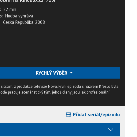
ocení na Kinobox.cz: 72%
:
22 min
o:
Hudba vyhrává
:
Česká Republika, 2008
RYCHLÝ VÝBĚR
 sitcom, z produkce televize Nova. První epizoda s názvem Křeslo byla
odě pracuje scenáristický tým, jehož členy jsou jak profesionální
Přidat seriál/epizodu