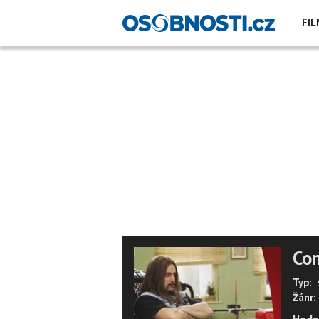
FIL
Co
Typ:
Žánr: