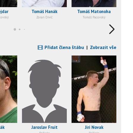
jdar
Tomáš Hanák
Tomáš Matonoha
covský
Zoran Divič
Tomáš Pacovský
Přidat člena štábu
|
Zobrazit vše
vák
Jaroslav Fruit
Jiri Novak
V
Režisér
Režisér