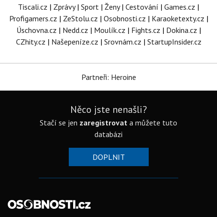
Tiscali.cz
|
Zprávy
|
Sport
|
Ženy
|
Cestování
|
Games.cz
|
Profigamers.cz
|
ZeStolu.cz
|
Osobnosti.cz
|
Karaoketexty.cz
|
Úschovna.cz
|
Nedd.cz
|
Moulík.cz
|
Fights.cz
|
Dokina.cz
|
CZhity.cz
|
Našepeníze.cz
|
Srovnám.cz
|
StartupInsider.cz
Partneři: Heroine
Něco jste nenašli?
Stačí se jen
zaregistrovat
a můžete tuto
databázi
DOPLNIT