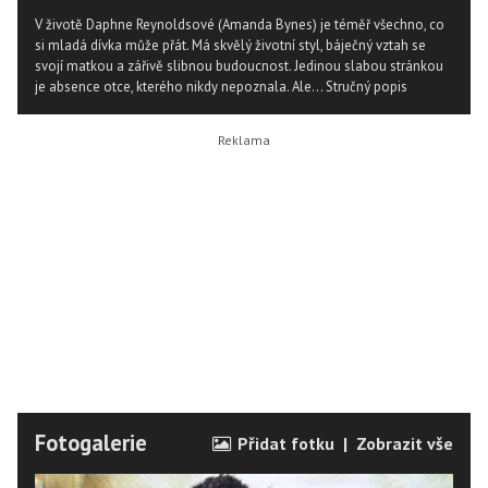
V životě Daphne Reynoldsové (Amanda Bynes) je téměř všechno, co
si mladá dívka může přát. Má skvělý životní styl, báječný vztah se
svojí matkou a zářivě slibnou budoucnost. Jedinou slabou stránkou
je absence otce, kterého nikdy nepoznala. Ale...
Stručný popis
Fotogalerie
Přidat fotku
|
Zobrazit vše