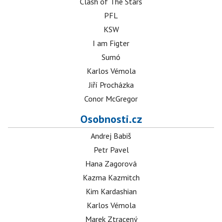
Clash of The Stars
PFL
KSW
I am Figter
Sumó
Karlos Vémola
Jiří Procházka
Conor McGregor
Osobnosti.cz
Andrej Babiš
Petr Pavel
Hana Zagorová
Kazma Kazmitch
Kim Kardashian
Karlos Vémola
Marek Ztracený