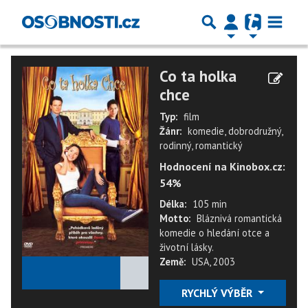
Co ta holka
chce
Typ:
film
Žánr:
komedie, dobrodružný,
rodinný, romantický
Hodnocení na Kinobox.cz:
54%
Délka:
105 min
Motto:
Bláznivá romantická
komedie o hledání otce a
životní lásky.
Země:
USA, 2003
★
★
★
★
★
RYCHLÝ VÝBĚR