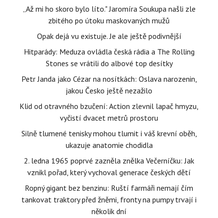
„Až mi ho skoro bylo líto." Jaromíra Soukupa našli zle
zbitého po útoku maskovaných mužů
Opak dejá vu existuje. Je ale ještě podivnější
Hitparády: Meduza ovládla česká rádia a The Rolling
Stones se vrátili do albové top desítky
Petr Janda jako Cézar na nosítkách: Oslava narozenin,
jakou Česko ještě nezažilo
Klid od otravného bzučení: Action zlevnil lapač hmyzu,
vyčistí dvacet metrů prostoru
Silně tlumené tenisky mohou tlumit i váš krevní oběh,
ukazuje anatomie chodidla
2. ledna 1965 poprvé zazněla znělka Večerníčku: Jak
vznikl pořad, který vychoval generace českých dětí
Ropný gigant bez benzinu: Ruští farmáři nemají čím
tankovat traktory před žněmi, fronty na pumpy trvají i
několik dní