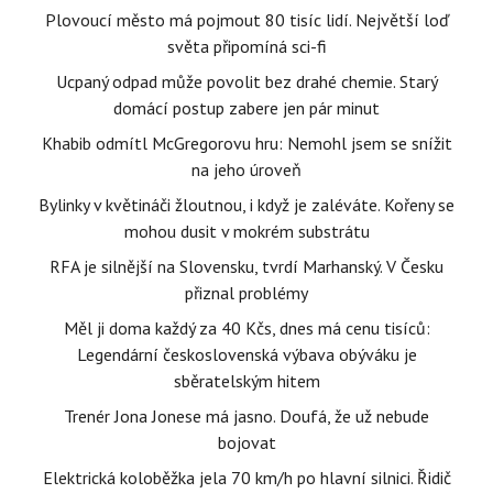
Plovoucí město má pojmout 80 tisíc lidí. Největší loď
světa připomíná sci-fi
Ucpaný odpad může povolit bez drahé chemie. Starý
domácí postup zabere jen pár minut
Khabib odmítl McGregorovu hru: Nemohl jsem se snížit
na jeho úroveň
Bylinky v květináči žloutnou, i když je zaléváte. Kořeny se
mohou dusit v mokrém substrátu
RFA je silnější na Slovensku, tvrdí Marhanský. V Česku
přiznal problémy
Měl ji doma každý za 40 Kčs, dnes má cenu tisíců:
Legendární československá výbava obýváku je
sběratelským hitem
Trenér Jona Jonese má jasno. Doufá, že už nebude
bojovat
Elektrická koloběžka jela 70 km/h po hlavní silnici. Řidič