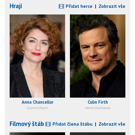
Hrají
Přidat herce
|
Zobrazit vše
Anna Chancellor
Colin Firth
Glynnis Payne
Henry Dashwood
Filmový štáb
Přidat člena štábu
|
Zobrazit vše