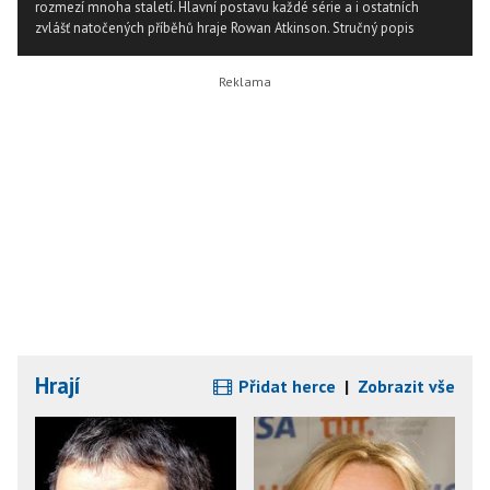
rozmezí mnoha staletí. Hlavní postavu každé série a i ostatních
zvlášť natočených příběhů hraje Rowan Atkinson.
Stručný popis
Hrají
Přidat herce
|
Zobrazit vše