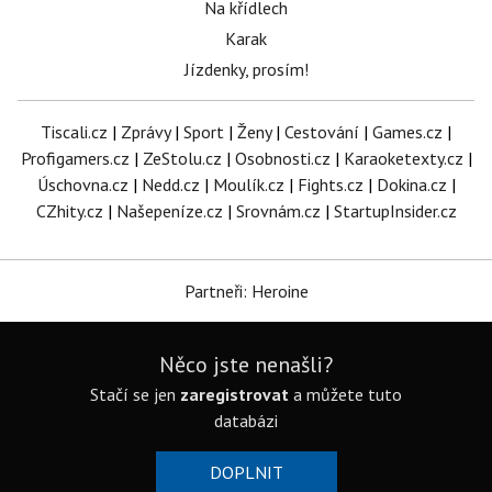
Na křídlech
Karak
Jízdenky, prosím!
Tiscali.cz
|
Zprávy
|
Sport
|
Ženy
|
Cestování
|
Games.cz
|
Profigamers.cz
|
ZeStolu.cz
|
Osobnosti.cz
|
Karaoketexty.cz
|
Úschovna.cz
|
Nedd.cz
|
Moulík.cz
|
Fights.cz
|
Dokina.cz
|
CZhity.cz
|
Našepeníze.cz
|
Srovnám.cz
|
StartupInsider.cz
Partneři: Heroine
Něco jste nenašli?
Stačí se jen
zaregistrovat
a můžete tuto
databázi
DOPLNIT