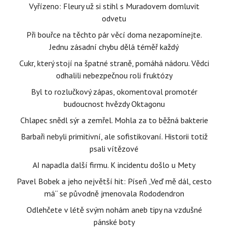
Vyřízeno: Fleury už si stihl s Muradovem domluvit
odvetu
Při bouřce na těchto pár věcí doma nezapomínejte.
Jednu zásadní chybu dělá téměř každý
Cukr, který stojí na špatné straně, pomáhá nádoru. Vědci
odhalili nebezpečnou roli fruktózy
Byl to rozlučkový zápas, okomentoval promotér
budoucnost hvězdy Oktagonu
Chlapec snědl sýr a zemřel. Mohla za to běžná bakterie
Barbaři nebyli primitivní, ale sofistikovaní. Historii totiž
psali vítězové
AI napadla další firmu. K incidentu došlo u Mety
Pavel Bobek a jeho největší hit: Píseň „Veď mě dál, cesto
má“ se původně jmenovala Rododendron
Odlehčete v létě svým nohám aneb tipy na vzdušné
pánské boty