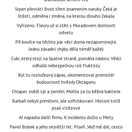
Srpen převrátí život třem znamením naruby. Čeká je
štěstí, odměna i změna, na kterou dlouho čekala
Vyřízeno: Fleury už si stihl s Muradovem domluvit
odvetu
Při bouřce na těchto pár věcí doma nezapomínejte.
Jednu zásadní chybu dělá téměř každý
Cukr, který stojí na špatné straně, pomáhá nádoru. Vědci
odhalili nebezpečnou roli fruktózy
Byl to rozlučkový zápas, okomentoval promotér
budoucnost hvězdy Oktagonu
Chlapec snědl sýr a zemřel. Mohla za to běžná bakterie
Barbaři nebyli primitivní, ale sofistikovaní. Historii totiž
psali vítězové
AI napadla další firmu. K incidentu došlo u Mety
Pavel Bobek a jeho největší hit: Píseň „Veď mě dál, cesto