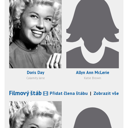
Doris Day
Allyn Ann McLerie
Calamity Jane
Katie Brown
Filmový štáb
Přidat člena štábu
|
Zobrazit vše