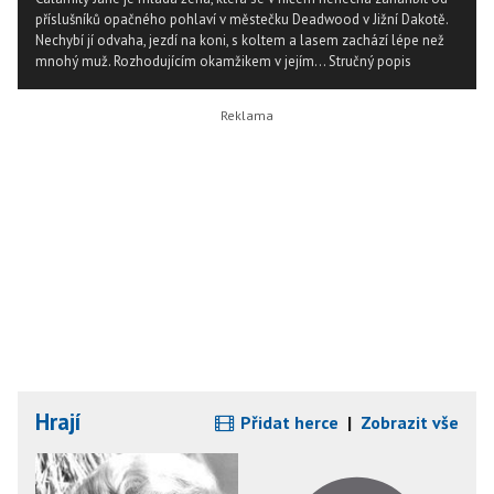
příslušníků opačného pohlaví v městečku Deadwood v Jižní Dakotě.
Nechybí jí odvaha, jezdí na koni, s koltem a lasem zachází lépe než
mnohý muž. Rozhodujícím okamžikem v jejím...
Stručný popis
Hrají
Přidat herce
|
Zobrazit vše