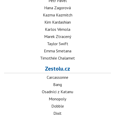
Petr Pavel
Hana Zagorová
Kazma Kazmitch
Kim Kardashian
Karlos Vémola
Marek Ztracený
Taylor Swift
Emma Smetana
Timothée Chalamet
Zestolu.cz
Carcassonne
Bang
Osadníci z Katanu
Monopoly
Dobble
Dixit