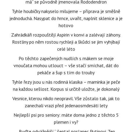
má“ se původně jmenovala Rododendron
Tyhle houbičky nakyselo milujeme – příprava je směšně
jednoduchá. Nasypat do hrnce, uvařit, naplnit sklenice a je
hotovo
Zahrádkáři rozpouštějí Aspirin v konvi a zalévají záhony.
Rostliny po něm rostou rychleji a škůdci se jim vyhýbají
celé léto
Po těchto zapečených nudlích s mákem se moje
vnoučata mohou utlouct – vše stačí smíchat, dát do
pekáče a šup s tím do trouby
Tyhle řezy jsou u nás rodinná klasika – maminka je peče
na každou sešlost. Korpus si určitě uložte, je dokonalý
Vesnice, kterou nikdo neopravil. Vše zůstalo tak, jak to
zanechali vrazi před jedenaosmdesáti lety
Nejlepší psi pro seniory: máte doma jedno z těchto 5
plemen i vy?
„Buďte odvážnější,“ šeptal poslanec Putinovi. Ten