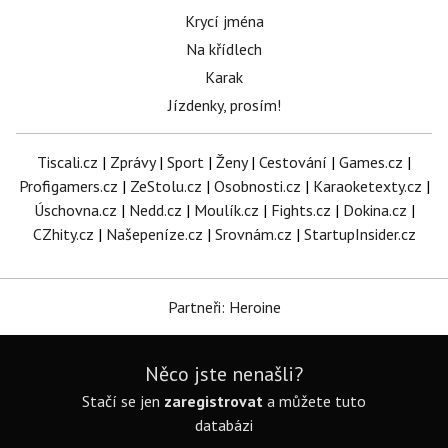
Krycí jména
Na křídlech
Karak
Jízdenky, prosím!
Tiscali.cz
|
Zprávy
|
Sport
|
Ženy
|
Cestování
|
Games.cz
|
Profigamers.cz
|
ZeStolu.cz
|
Osobnosti.cz
|
Karaoketexty.cz
|
Úschovna.cz
|
Nedd.cz
|
Moulík.cz
|
Fights.cz
|
Dokina.cz
|
CZhity.cz
|
Našepeníze.cz
|
Srovnám.cz
|
StartupInsider.cz
Partneři: Heroine
Něco jste nenašli?
Stačí se jen
zaregistrovat
a můžete tuto
databázi