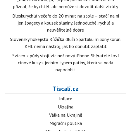
přiznal, že by chtěl, ale nemůže si dovolit další ztráty
Bleskurychlá večeře do 20 minut na stole – stačí na ni
jen špagety a kousek slaniny. Jednoduché, rychlé a
neuvěřitelně dobré
Slovenský hokejista Růžička dluží Spartaku miliony korun.
KHL nemá nástroj, jak ho donutit zaplatit
Svícen z půdy stojí víc než nový iPhone. Sběratelé loví
cínové kusy s jedním typem patiny, která se nedá
napodobit
Tiscali.cz
Inflace
Ukrajina
Válka na Ukrajině
Migrační politika