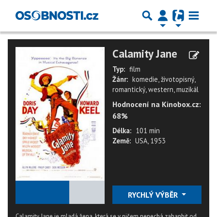
Calamity Jane
Typ:
film
Žánr:
komedie, životopisný,
romantický, western, muzikál
Hodnocení na Kinobox.cz:
68%
Délka:
101 min
Země:
USA, 1953
★
★
★
★
★
RYCHLÝ VÝBĚR
Calamity Jane je mladá žena, která se v ničem nenechá zahanbit od