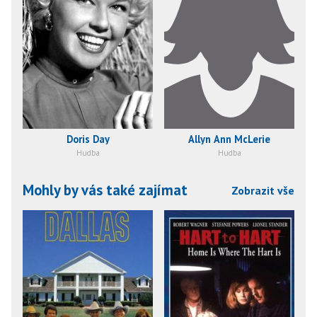
Doris Day
Allyn Ann McLerie
Hudba
Hudba
Mohly by vás také zajímat
Zobrazit vše