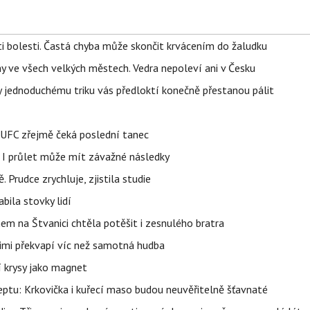
ti bolesti. Častá chyba může skončit krvácením do žaludku
ahy ve všech velkých městech. Vedra nepoleví ani v Česku
íky jednoduchému triku vás předloktí konečně přestanou pálit
v UFC zřejmě čeká poslední tanec
 I průlet může mít závažné následky
 Prudce zrychluje, zjistila studie
bila stovky lidí
nem na Štvanici chtěla potěšit i zesnulého bratra
nimi překvapí víc než samotná hudba
í krysy jako magnet
ptu: Krkovička i kuřecí maso budou neuvěřitelně šťavnaté