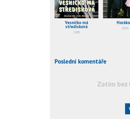
Vesničko má
Horáko
středisková
2006
1985
Poslední komentáře
Zatím bez 