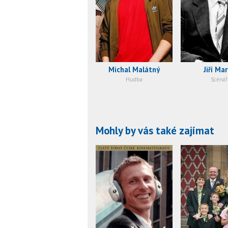
Michal Malátný
Jiří Ma
Hudba
Scénář
Mohly by vás také zajímat