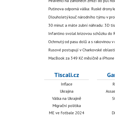
Mravenci na záhonech zmizí do půl hodi
Putinova odporná válka: Ruské drony kr
Dlouholetý kouč národního týmu v prob
30 minut a máte zubní náhradu: 3D tis
Infantino svolal krizovou schůzku do R
Ochrnutý od pasu dolů a s rakovinou v
Rusové postupují v Charkovské oblasti, 
MacBook za 349 Kč měsíčně a iPhone 1
Tiscali.cz
Ga
Inflace
R
Ukrajina
Assas
Válka na Ukrajině
S
Migrační politika
ME ve fotbale 2024
D