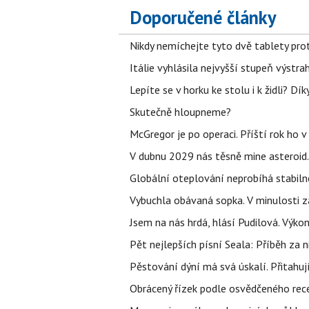
Doporučené články
Nikdy nemíchejte tyto dvě tablety pro
Itálie vyhlásila nejvyšší stupeň výstr
Lepíte se v horku ke stolu i k židli? D
Skutečně hloupneme?
McGregor je po operaci. Příští rok ho 
V dubnu 2029 nás těsně mine asteroid.
Globální oteplování neprobíhá stabilně.
Vybuchla obávaná sopka. V minulosti za
Jsem na nás hrdá, hlásí Pudilová. Výko
Pět nejlepších písní Seala: Příběh za 
Pěstování dýní má svá úskalí. Přitahuj
Obrácený řízek podle osvědčeného rece