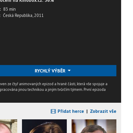
ocení na Kinobox.cz: 56%
:
83 min
:
Česká Republika, 2011
RYCHLÝ VÝBĚR
ven ze čtyř animovaných epizod a hrané části, která vše spojuje a
pracována jinou technikou a jiným tvůrčím týmem. První epizoda
Přidat herce
|
Zobrazit vše