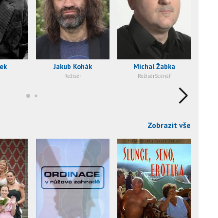
rek
Jakub Kohák
Michal Žabka
Ja
Režisér
RežisérScénář
Zobrazit vše