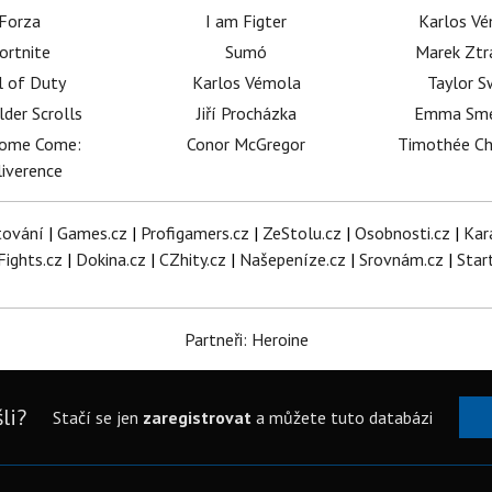
Forza
I am Figter
Karlos V
ortnite
Sumó
Marek Ztr
l of Duty
Karlos Vémola
Taylor S
lder Scrolls
Jiří Procházka
Emma Sm
dome Come:
Conor McGregor
Timothée C
iverence
tování
|
Games.cz
|
Profigamers.cz
|
ZeStolu.cz
|
Osobnosti.cz
|
Kar
Fights.cz
|
Dokina.cz
|
CZhity.cz
|
Našepeníze.cz
|
Srovnám.cz
|
Star
Partneři: Heroine
li?
Stačí se jen
zaregistrovat
a můžete tuto databázi