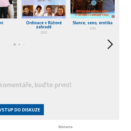
vi
Ordinace v Růžové
Slunce, seno, erotika
Jak s
zahradě
1991
2005
komentáře, buďte první!
VSTUP DO DISKUZE