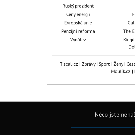
Ruský prezident
Ceny energií
F
Evropská unie
Cal
Penzijní reforma
The E
Vynález
King
Del
Tiscali.cz
|
Zprávy
|
Sport
|
Ženy
|
Ces
Moulík.cz
|
Něco jste nenaš