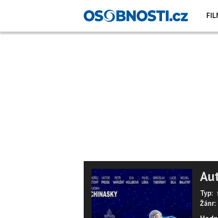
FIL
Au
Typ:
Žánr: