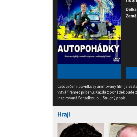
Hodn
Délka
Země
★
★
★
★
★
Celovečerní povídkový animovaný film je sesta
vytváří rámec příběhu. Každá z pohádek bude z
inspirovaná Pohádkou o...
Stručný popis
Hrají