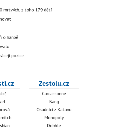
000 mrtvých, z toho 179 dětí
énovat
ří o hanbě
ovalo
rácejí pozice
ti.cz
Zestolu.cz
abiš
Carcassonne
vel
Bang
orová
Osadníci z Katanu
mitch
Monopoly
shian
Dobble