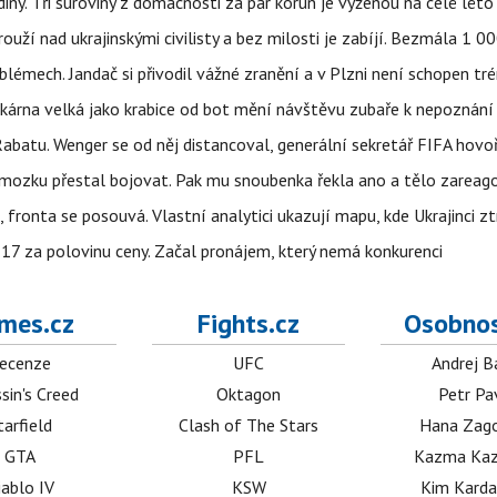
ny. Tři suroviny z domácnosti za pár korun je vyženou na celé léto
ouží nad ukrajinskými civilisty a bez milosti je zabíjí. Bezmála 1 
lémech. Jandač si přivodil vážné zranění a v Plzni není schopen tr
kárna velká jako krabice od bot mění návštěvu zubaře k nepoznání
abatu. Wenger se od něj distancoval, generální sekretář FIFA hovo
 mozku přestal bojovat. Pak mu snoubenka řekla ano a tělo zareag
fronta se posouvá. Vlastní analytici ukazují mapu, kde Ukrajinci zt
7 za polovinu ceny. Začal pronájem, který nemá konkurenci
mes.cz
Fights.cz
Osobnos
ecenze
UFC
Andrej B
sin's Creed
Oktagon
Petr Pa
tarfield
Clash of The Stars
Hana Zag
GTA
PFL
Kazma Kaz
iablo IV
KSW
Kim Karda