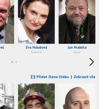
reš
Eva Holubová
Jan Hraběta
Budarová
Vedral
Přidat člena štábu
|
Zobrazit vše