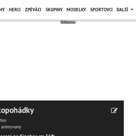
MY
HERCI
ZPĚVÁCI
SKUPINY
MODELKY
SPORTOVCI
DALŠÍ
topohádky
film
animovaný