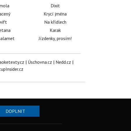
émola
Dixit
acený
Krycí jména
wift
Na křídlech
etana
Karak
halamet
Jízdenky, prosím!
aoketexty.cz
|
Úschovna.cz
|
Nedd.cz
|
tupInsider.cz
DOPLNIT