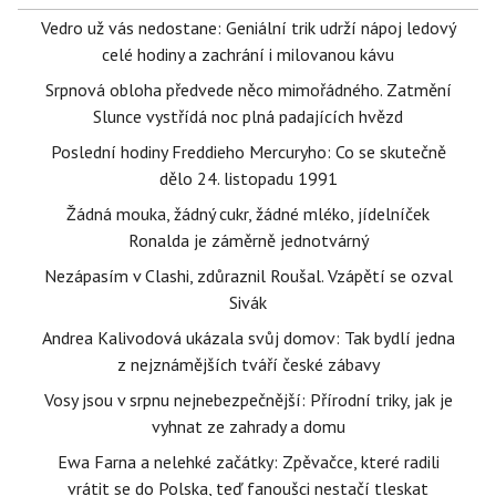
Vedro už vás nedostane: Geniální trik udrží nápoj ledový
celé hodiny a zachrání i milovanou kávu
Srpnová obloha předvede něco mimořádného. Zatmění
Slunce vystřídá noc plná padajících hvězd
Poslední hodiny Freddieho Mercuryho: Co se skutečně
dělo 24. listopadu 1991
Žádná mouka, žádný cukr, žádné mléko, jídelníček
Ronalda je záměrně jednotvárný
Nezápasím v Clashi, zdůraznil Roušal. Vzápětí se ozval
Sivák
Andrea Kalivodová ukázala svůj domov: Tak bydlí jedna
z nejznámějších tváří české zábavy
Vosy jsou v srpnu nejnebezpečnější: Přírodní triky, jak je
vyhnat ze zahrady a domu
Ewa Farna a nelehké začátky: Zpěvačce, které radili
vrátit se do Polska, teď fanoušci nestačí tleskat