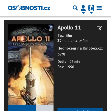
Apollo 11
Typ:
film
Žánr:
drama, tv film
Hodnocení na Kinobox.cz:
57%
Délka:
93 min
Rok:
1996