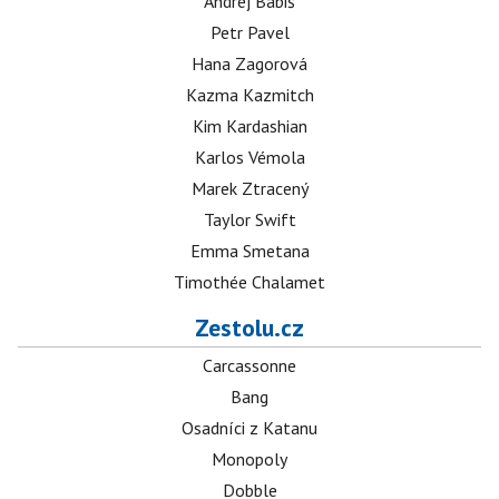
Andrej Babiš
Petr Pavel
Hana Zagorová
Kazma Kazmitch
Kim Kardashian
Karlos Vémola
Marek Ztracený
Taylor Swift
Emma Smetana
Timothée Chalamet
Zestolu.cz
Carcassonne
Bang
Osadníci z Katanu
Monopoly
Dobble