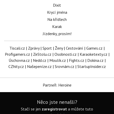
Dixit
Krycí jména
Na křídlech
Karak
Jízdenky, prosím!
Tiscali.cz
|
Zprávy
|
Sport
|
Ženy
|
Cestování
|
Games.cz
|
Profigamers.cz
|
ZeStolu.cz
|
Osobnosti.cz
|
Karaoketexty.cz
|
Úschovna.cz
|
Nedd.cz
|
Moulík.cz
|
Fights.cz
|
Dokina.cz
|
CZhity.cz
|
Našepeníze.cz
|
Srovnám.cz
|
StartupInsider.cz
Partneři: Heroine
Něco jste nenašli?
Stačí se jen
zaregistrovat
a můžete tuto