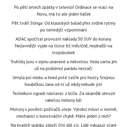
Po pěti letech zpátky v televizi! Ordinace se vrací na
Novu, má to ale jeden háček
Pět tváří Stinga: Od klasických balad přes svižné rytmy
po temnější vzpomínání
ADAC spočítal provozní náklady 30 SUV do koruny.
Nejlevnější vyjde na tisíce Kč měsíčně, nejdražší na
trojnásobek
Truhlíky jsou v srpnu unavené a nekvetou. Voda sama jim
už na podzimní parádu nestačí
Umyla psí misku a hned poté talíře pro hosty. Stejnou
houbičkou. Jana od ní už nikdy nebude jíst
Technikovi vypadl nástavec z klíče. Za okamžik ohrozil
raketou miliony lidí
Motory s pověstí požíračů oleje: Výrobci mluví o normě,
mechanici o konstrukční chybě. Máte jeden z nich?
Na kvalitě spánku záleží čím dál víc. Lidé vykupují staré