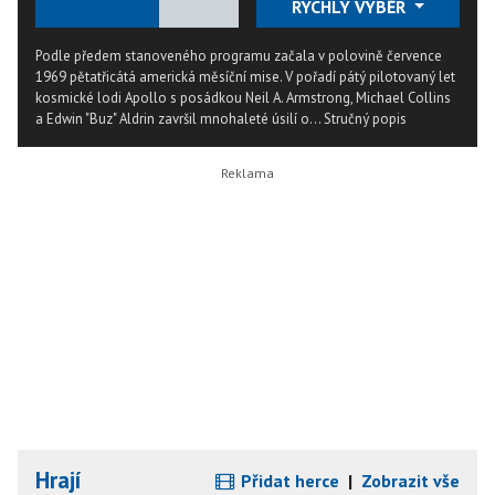
★
★
★
★
★
RYCHLÝ VÝBĚR
Podle předem stanoveného programu začala v polovině července
1969 pětatřicátá americká měsíční mise. V pořadí pátý pilotovaný let
kosmické lodi Apollo s posádkou Neil A. Armstrong, Michael Collins
a Edwin "Buz" Aldrin završil mnohaleté úsilí o...
Stručný popis
Hrají
Přidat herce
|
Zobrazit vše