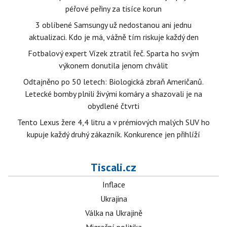
péřové peřiny za tisíce korun
3 oblíbené Samsungy už nedostanou ani jednu
aktualizaci. Kdo je má, vážně tím riskuje každý den
Fotbalový expert Vízek ztratil řeč. Sparta ho svým
výkonem donutila jenom chválit
Odtajněno po 50 letech: Biologická zbraň Američanů.
Letecké bomby plnili živými komáry a shazovali je na
obydlené čtvrti
Tento Lexus žere 4,4 litru a v prémiových malých SUV ho
kupuje každý druhý zákazník. Konkurence jen přihlíží
Tiscali.cz
Inflace
Ukrajina
Válka na Ukrajině