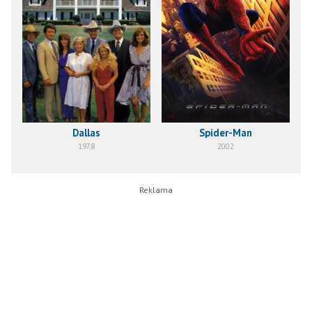
Dallas
Spider-Man
O
1978
2002