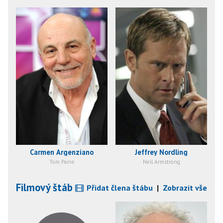
Carmen Argenziano
Jeffrey Nordling
Tom Paine
Neil Armstrong
Filmový štáb
Přidat člena štábu
|
Zobrazit vše