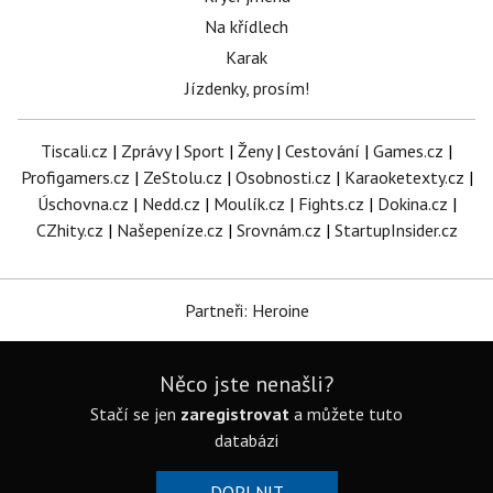
Na křídlech
Karak
Jízdenky, prosím!
Tiscali.cz
|
Zprávy
|
Sport
|
Ženy
|
Cestování
|
Games.cz
|
Profigamers.cz
|
ZeStolu.cz
|
Osobnosti.cz
|
Karaoketexty.cz
|
Úschovna.cz
|
Nedd.cz
|
Moulík.cz
|
Fights.cz
|
Dokina.cz
|
CZhity.cz
|
Našepeníze.cz
|
Srovnám.cz
|
StartupInsider.cz
Partneři: Heroine
Něco jste nenašli?
Stačí se jen
zaregistrovat
a můžete tuto
databázi
DOPLNIT