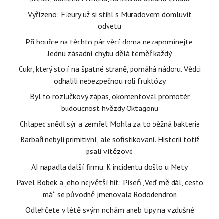
Vyřízeno: Fleury už si stihl s Muradovem domluvit
odvetu
Při bouřce na těchto pár věcí doma nezapomínejte.
Jednu zásadní chybu dělá téměř každý
Cukr, který stojí na špatné straně, pomáhá nádoru. Vědci
odhalili nebezpečnou roli fruktózy
Byl to rozlučkový zápas, okomentoval promotér
budoucnost hvězdy Oktagonu
Chlapec snědl sýr a zemřel. Mohla za to běžná bakterie
Barbaři nebyli primitivní, ale sofistikovaní. Historii totiž
psali vítězové
AI napadla další firmu. K incidentu došlo u Mety
Pavel Bobek a jeho největší hit: Píseň „Veď mě dál, cesto
má“ se původně jmenovala Rododendron
Odlehčete v létě svým nohám aneb tipy na vzdušné