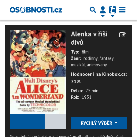
Alenka v říši
divů
Typ:
film
Žánr:
rodinný, fantasy,
muzikál, animovaný
Hodnocení na Kinobox.cz:
71%
Délka:
75 min
Rok:
1951
★
★
★
★
★
RYCHLÝ VÝBĚR
Nesmrtelná literární klasika Lewise Carrolla, Alenka v říši divů, oživili