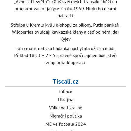
„Azbest IT světa“: 70 % světových transakcí běží na
programovacím jazyce z roku 1959. Nikdo ho neumí
nahradit
Střelba u Kremlu kvůli e-shopu za biliony, Putin panikaří.
Wildberries ovládají kavkazské klany a teď po něm jde i
Kyjev
Tato matematická hádanka nachytala už tisíce lidí.
Příklad 18 : 3 + 7 × 5 správně spočítají jen lidé, kteří
znají pořadí operací
Tiscali.cz
Inflace
Ukrajina
Válka na Ukrajině
Migrační politika
ME ve fotbale 2024