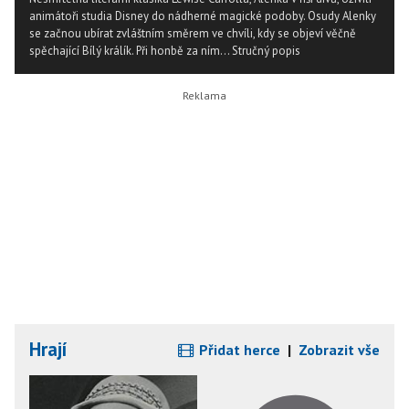
animátoři studia Disney do nádherné magické podoby. Osudy Alenky
se začnou ubírat zvláštním směrem ve chvíli, kdy se objeví věčně
spěchající Bílý králík. Při honbě za ním...
Stručný popis
Hrají
Přidat herce
|
Zobrazit vše