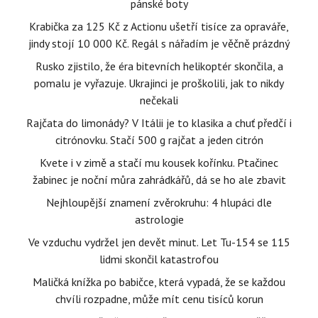
pánské boty
Krabička za 125 Kč z Actionu ušetří tisíce za opraváře,
jindy stojí 10 000 Kč. Regál s nářadím je věčně prázdný
Rusko zjistilo, že éra bitevních helikoptér skončila, a
pomalu je vyřazuje. Ukrajinci je proškolili, jak to nikdy
nečekali
Rajčata do limonády? V Itálii je to klasika a chuť předčí i
citrónovku. Stačí 500 g rajčat a jeden citrón
Kvete i v zimě a stačí mu kousek kořínku. Ptačinec
žabinec je noční můra zahrádkářů, dá se ho ale zbavit
Nejhloupější znamení zvěrokruhu: 4 hlupáci dle
astrologie
Ve vzduchu vydržel jen devět minut. Let Tu-154 se 115
lidmi skončil katastrofou
Maličká knížka po babičce, která vypadá, že se každou
chvíli rozpadne, může mít cenu tisíců korun