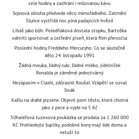
celé hodiny a zachrání i milovanou kávu
Srpnová obloha předvede něco mimořádného. Zatmění
Slunce vystřídá noc plná padajících hvězd
Líbáš jako bůh: Poledňáková dostala stopku, Bartoška
odmítl sportovat a ústřední píseň, která film přerostla
Poslední hodiny Freddieho Mercuryho: Co se skutečně
dělo 24. listopadu 1991
Žádná mouka, žádný cukr, žádné mléko, jídelníček
Ronalda je záměrně jednotvárný
Nezápasím v Clashi, zdůraznil Roušal. Vzápětí se ozval
Sivák
Kašlu na drahé pizzerie. Objevil jsem těsto, které chutná
jako z pece a vyjde na 5 Kč
50haléřová tuzexová poukázka se prodala za 1 260 000
Kč. Prohledejte šuplíky, podobné bony mají lidé doma a
netuší to