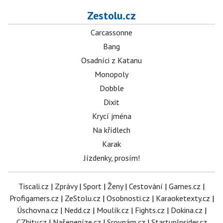
Zestolu.cz
Carcassonne
Bang
Osadníci z Katanu
Monopoly
Dobble
Dixit
Krycí jména
Na křídlech
Karak
Jízdenky, prosím!
Tiscali.cz
|
Zprávy
|
Sport
|
Ženy
|
Cestování
|
Games.cz
|
Profigamers.cz
|
ZeStolu.cz
|
Osobnosti.cz
|
Karaoketexty.cz
|
Úschovna.cz
|
Nedd.cz
|
Moulík.cz
|
Fights.cz
|
Dokina.cz
|
CZhity.cz
|
Našepeníze.cz
|
Srovnám.cz
|
StartupInsider.cz