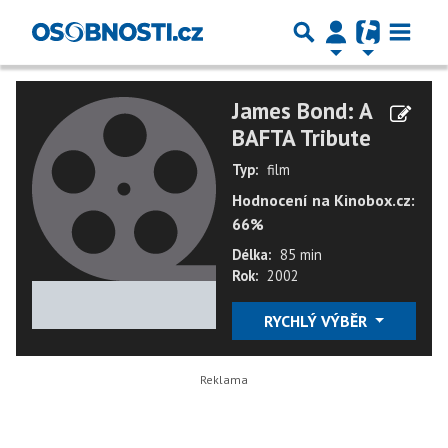
James Bond: A
BAFTA Tribute
Typ:
film
Hodnocení na Kinobox.cz:
66%
Délka:
85 min
Rok:
2002
★
★
★
★
★
RYCHLÝ VÝBĚR