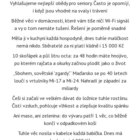
Vyhlašujeme nejlepší obědy pro seniory. Často je opomíjí,
i když jsou vhodné na svaly i trávení
Běžné věci v domácnosti, které vám tiše ničí Wi-Fi signál
a vy o tom nemáte tušení. Řešení je poměrně snadné
Měla ji v kuchyni každá hospodyně, dnes tuhle maličkost
nemá nikdo. Sběratelé za ni platí klidně i 15 000 Kč
10 skořápek a půl litru octa: za 48 hodin máte hnojivo,
po kterém rajčata a okurky začnou plodit jako o život
„Sbohem, sovětské 'zgardy'.“ Maďarsko se po 40 letech
loučí s vrtulníky Mi-17 a Mi-24. Nahradí je západní za
miliardy
Češi si začali ve velkém dávat do ložnice tuhle rostlinu.
Čistí vzduch, pohlcuje vlhkost a zlepšuje kvalitu spánku
Ani maso, ani zelenina: do vývaru patří 1 věc, co běžně
končí v odpadkovém koši
Tuhle věc nosila v kabelce každá babička. Dnes má