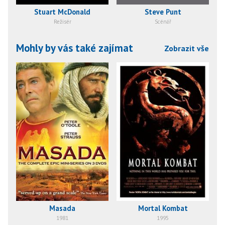
Stuart McDonald
Steve Punt
Režisér
Scénář
Mohly by vás také zajímat
Zobrazit vše
Masada
Mortal Kombat
1981
1995