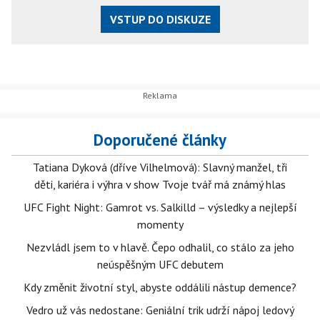
VSTUP DO DISKUZE
Doporučené články
Tatiana Dyková (dříve Vilhelmová): Slavný manžel, tři
děti, kariéra i výhra v show Tvoje tvář má známý hlas
UFC Fight Night: Gamrot vs. Salkilld – výsledky a nejlepší
momenty
Nezvládl jsem to v hlavě. Čepo odhalil, co stálo za jeho
neúspěšným UFC debutem
Kdy změnit životní styl, abyste oddálili nástup demence?
Vedro už vás nedostane: Geniální trik udrží nápoj ledový