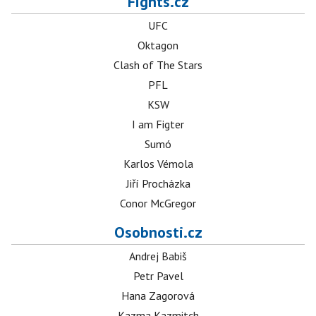
Fights.cz
UFC
Oktagon
Clash of The Stars
PFL
KSW
I am Figter
Sumó
Karlos Vémola
Jiří Procházka
Conor McGregor
Osobnosti.cz
Andrej Babiš
Petr Pavel
Hana Zagorová
Kazma Kazmitch