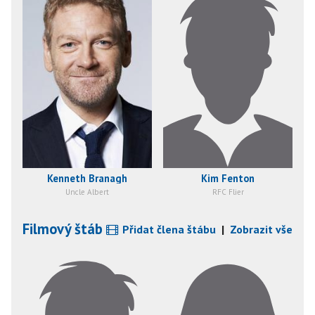
Kenneth Branagh
Kim Fenton
Uncle Albert
RFC Flier
Filmový štáb
Přidat člena štábu
|
Zobrazit vše