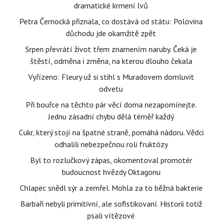
dramatické krmení lvů
Petra Černocká přiznala, co dostává od státu: Polovina
důchodu jde okamžitě zpět
Srpen převrátí život třem znamením naruby. Čeká je
štěstí, odměna i změna, na kterou dlouho čekala
Vyřízeno: Fleury už si stihl s Muradovem domluvit
odvetu
Při bouřce na těchto pár věcí doma nezapomínejte.
Jednu zásadní chybu dělá téměř každý
Cukr, který stojí na špatné straně, pomáhá nádoru. Vědci
odhalili nebezpečnou roli fruktózy
Byl to rozlučkový zápas, okomentoval promotér
budoucnost hvězdy Oktagonu
Chlapec snědl sýr a zemřel. Mohla za to běžná bakterie
Barbaři nebyli primitivní, ale sofistikovaní. Historii totiž
psali vítězové