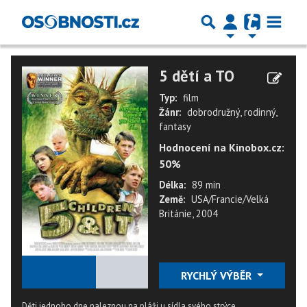
5 dětí a TO
Typ:
film
Žánr:
dobrodružný, rodinný,
fantasy
Hodnocení na Kinobox.cz:
50%
Délka:
89 min
Země:
USA/Francie/Velká
Británie, 2004
★
★
★
★
★
RYCHLÝ VÝBĚR
Děti jednoho dne naleznou na pláži u sídla svého strýce