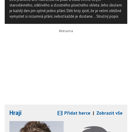
starodávného, ošklivého a zlostného písečného skřeta. Jeho úkolem
je každý den jim splnit jedno přání. Děti brzy zjistí, že je velmi obtížné
vymyslet si rozumná přání, neboť každé je dostane...
Stručný popis
Hrají
Přidat herce
|
Zobrazit vše