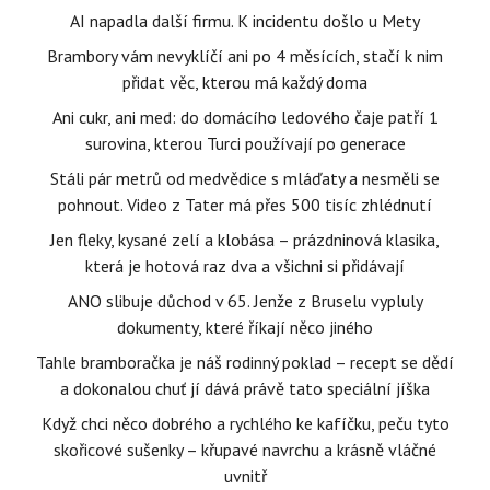
AI napadla další firmu. K incidentu došlo u Mety
Brambory vám nevyklíčí ani po 4 měsících, stačí k nim
přidat věc, kterou má každý doma
Ani cukr, ani med: do domácího ledového čaje patří 1
surovina, kterou Turci používají po generace
Stáli pár metrů od medvědice s mláďaty a nesměli se
pohnout. Video z Tater má přes 500 tisíc zhlédnutí
Jen fleky, kysané zelí a klobása – prázdninová klasika,
která je hotová raz dva a všichni si přidávají
ANO slibuje důchod v 65. Jenže z Bruselu vypluly
dokumenty, které říkají něco jiného
Tahle bramboračka je náš rodinný poklad – recept se dědí
a dokonalou chuť jí dává právě tato speciální jíška
Když chci něco dobrého a rychlého ke kafíčku, peču tyto
skořicové sušenky – křupavé navrchu a krásně vláčné
uvnitř